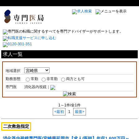
求人一覧
地域選択
勤務形態
常勤
非常勤
両方とも可
専門医
消化器内視鏡｜
1～1件/全1件
<最初
1
最後>
二次救急指定
消化器内視鏡専門医/宮崎県延岡市【求人/医師】年収1,600万円～