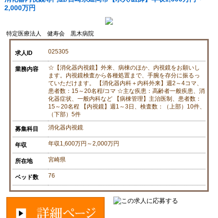
2,000万円
特定医療法人 健寿会 黒木病院
025305
求人ID
☆【消化器内視鏡】外来、病棟のほか、内視鏡をお願いし
業務内容
ます。内視鏡検査から各種処置まで、手腕を存分に振るっ
ていただけます。 【消化器内科＋内科外来】週2～4コマ、
患者数：15～20名程/コマ ☆主な疾患：高齢者一般疾患、消
化器症状、一般内科など 【病棟管理】主治医制、患者数：
15～20名程 【内視鏡】週1～3日、検査数：（上部）10件、
（下部）5件
消化器内視鏡
募集科目
年収1,600万円～2,000万円
年収
宮崎県
所在地
76
ベッド数