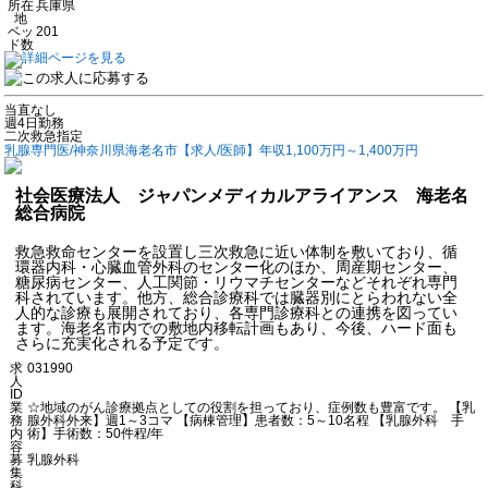
所在
兵庫県
地
ベッ
201
ド数
当直なし
週4日勤務
二次救急指定
乳腺専門医/神奈川県海老名市【求人/医師】年収1,100万円～1,400万円
社会医療法人 ジャパンメディカルアライアンス 海老名
総合病院
救急救命センターを設置し三次救急に近い体制を敷いており、循
環器内科・心臓血管外科のセンター化のほか、周産期センター、
糖尿病センター、人工関節・リウマチセンターなどそれぞれ専門
科されています。他方、総合診療科では臓器別にとらわれない全
人的な診療も展開されており、各専門診療科との連携を図ってい
ます。海老名市内での敷地内移転計画もあり、今後、ハード面も
さらに充実化される予定です。
求
031990
人
ID
業
☆地域のがん診療拠点としての役割を担っており、症例数も豊富です。 【乳
務
腺外科外来】週1～3コマ 【病棟管理】患者数：5～10名程 【乳腺外科 手
内
術】手術数：50件程/年
容
募
乳腺外科
集
科