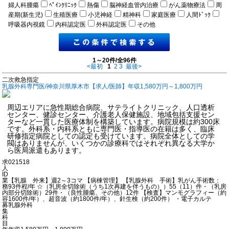
婦人科腫瘍
ﾍﾟｲﾝｸﾘﾆｯｸ
熱傷
脳神経血管内治療
がん薬物療法
周
産期(新生児)
生殖医療
小児神経
精神科
家庭医療
人間ﾄﾞｯｸ
呼吸器内視鏡
内科認定医
外科認定医
その他
1～20件/全96件
<最初
1
2
3
最後>
二次救急指定
乳腺外科専門医/神奈川県厚木市【求人/医師】年収1,580万円～1,800万円
周辺エリアに急性期総合病院、サテライトクリニック、人口透析
センター、健診センター、介護老人保健施設、地域包括支援セン
ターなど一貫した医療体制を構築しています。病院規模は約300床
です。外科系・内科系ともに専門医・指導医の在籍は多く、臨床
研修指定病院としての認定も受けています。病院全体としての学
閥はありませんが、いくつかの診療科ではそれぞれ異なる大学か
ら医局派遣もあります。
求
021518
人
ID
業
【乳腺 外来】週2～3コマ 【病棟管理】 【乳腺外科 手術】乳がん手術数：
務
93件程/年 ☆（乳房全切除術（うち1次再建を伴うもの））55（11）件・（乳房
内
部分切除術）29件・（良性腫瘍、その他）12件 【検査】マンモグラフィー（約
容
1600件/年）、超音波（約1800件/年）、針生検（約200件） ・電子カルテ
募
乳腺外科
集
科
目