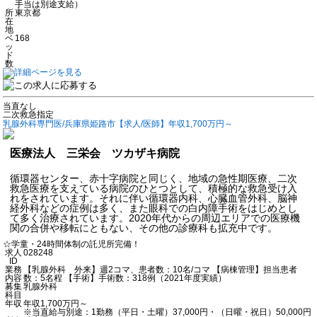
手当は別途支給）
所
東京都
在
地
ベ
168
ッ
ド
数
当直なし
二次救急指定
乳腺外科専門医/兵庫県姫路市【求人/医師】年収1,700万円～
医療法人 三栄会 ツカザキ病院
循環器センター、赤十字病院と同じく、地域の急性期医療、二次
救急医療を支えている病院のひとつとして、積極的な救急受け入
れをされています。それに伴い循環器内科、心臓血管外科、脳神
経外科などの症例は多く、また眼科での白内障手術をはじめとし
て多く治療されています。2020年代からの周辺エリアでの医療機
関の合併や移転にともない、その他の診療科も拡充中です。
☆学童・24時間体制の託児所完備！
求人
028248
ID
業務
【乳腺外科 外来】週2コマ、患者数：10名/コマ 【病棟管理】担当患者
内容
数：5名程 【手術】手術数：318例（2021年度実績）
募集
乳腺外科
科目
年収
年収1,700万円～
※当直給与別途：1勤務（平日・土曜）37,000円・（日曜・祝日）50,000円