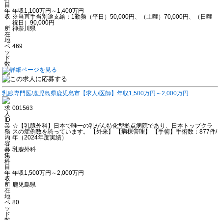
目
年
年収1,100万円～1,400万円
収
※当直手当別途支給：1勤務（平日）50,000円、（土曜）70,000円、（日曜
祝日）90,000円
所
神奈川県
在
地
ベ
469
ッ
ド
数
乳腺専門医/鹿児島県鹿児島市【求人/医師】年収1,500万円～2,000万円
求
001563
人
ID
業
☆【乳腺外科】日本で唯一の乳がん特化型拠点病院であり、日本トップクラ
務
スの症例数を誇っています。 【外来】 【病棟管理】 【手術】手術数：877件/
内
年（2024年度実績）
容
募
乳腺外科
集
科
目
年
年収1,500万円～2,000万円
収
所
鹿児島県
在
地
ベ
80
ッ
ド
数