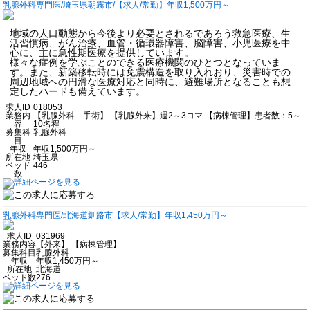
乳腺外科専門医/埼玉県朝霧市/【求人/常勤】年収1,500万円～
地域の人口動態から今後より必要とされるであろう救急医療、生
活習慣病、がん治療、血管・循環器障害、脳障害、小児医療を中
心に、主に急性期医療を提供しています。
様々な症例を学ぶことのできる医療機関のひとつとなっていま
す。また、新築移転時には免震構造を取り入れおり、災害時での
周辺地域への円滑な医療対応と同時に、避難場所となることも想
定したハードも備えています。
求人ID
018053
業務内
【乳腺外科 手術】 【乳腺外来】週2～3コマ 【病棟管理】患者数：5～
容
10名程
募集科
乳腺外科
目
年収
年収1,500万円～
所在地
埼玉県
ベッド
446
数
乳腺外科専門医/北海道釧路市【求人/常勤】年収1,450万円～
求人ID
031969
業務内容
【外来】 【病棟管理】
募集科目
乳腺外科
年収
年収1,450万円～
所在地
北海道
ベッド数
276