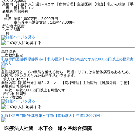
求人ID
025805
業務内
【乳腺外来】週3～4コマ 【病棟管理】主治医制 【検査】乳がん検診 【手
容
術】週1コマ
募集科
乳腺外科
目
年収
年収1,000万円～2,000万円
※当直手当別途支給：1勤務47,000円
所在地
大阪府
ベッド
365
数
高額待遇
二次救急指定
乳腺専門医/静岡県静岡市/【求人/医師】年収応相談ですが2,000万円以上の提示実
績あり
急性期病院としての機能を備える傍ら、周辺エリアには自治体病院もあるため、
比較的バランスのとれた勤務生活ができます。
求人ID
027551
業務内容
【乳腺外来】週2～3コマ 【病棟管理】主治医制 【乳腺外科 手術】
募集科目
乳腺外科
年収
年収2,000万円以上も可能です
所在地
静岡県
ベッド数
265
乳腺外科専門医/千葉県鎌ヶ谷市/【常勤求人】年収1,200万円～
医療法人社団 木下会 鎌ヶ谷総合病院