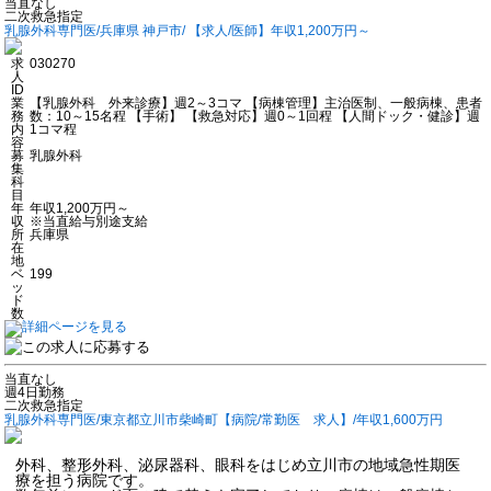
当直なし
二次救急指定
乳腺外科専門医/兵庫県 神戸市/ 【求人/医師】年収1,200万円～
求
030270
人
ID
業
【乳腺外科 外来診療】週2～3コマ 【病棟管理】主治医制、一般病棟、患者
務
数：10～15名程 【手術】 【救急対応】週0～1回程 【人間ドック・健診】週
内
1コマ程
容
募
乳腺外科
集
科
目
年
年収1,200万円～
収
※当直給与別途支給
所
兵庫県
在
地
ベ
199
ッ
ド
数
当直なし
週4日勤務
二次救急指定
乳腺外科専門医/東京都立川市柴崎町【病院/常勤医 求人】/年収1,600万円
外科、整形外科、泌尿器科、眼科をはじめ立川市の地域急性期医
療を担う病院です。