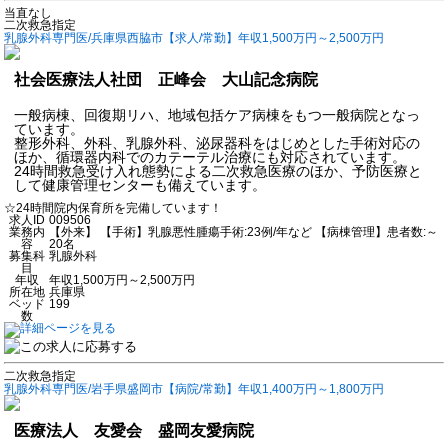
当直なし
二次救急指定
乳腺外科専門医/兵庫県西脇市【求人/常勤】年収1,500万円～2,500万円
社会医療法人社団 正峰会 大山記念病院
一般病棟、回復期リハ、地域包括ケア病棟をもつ一般病院となっ
ています。
整形外科、外科、乳腺外科、泌尿器科をはじめとした手術対応の
ほか、循環器内科でのカテーテル治療にも対応されています。
24時間救急受け入れ態勢による二次救急医療のほか、予防医療と
して健康管理センターも備えています。
☆24時間院内保育所を完備しています！
求人ID
009506
業務内
【外来】 【手術】乳腺悪性腫瘍手術:23例/年など 【病棟管理】患者数:～
容
20名
募集科
乳腺外科
目
年収
年収1,500万円～2,500万円
所在地
兵庫県
ベッド
199
数
二次救急指定
乳腺外科専門医/岩手県盛岡市【病院/常勤】年収1,400万円～1,800万円
医療法人 友愛会 盛岡友愛病院