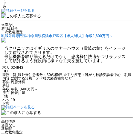
ド
数
当直なし
週4日勤務
二次救急指定
乳腺外科専門医/神奈川県横浜市戸塚区【求人/求人】年収1,600万円～
当クリニックはイギリスのマナーハウス（貴族の館）をイメージ
して建設されております。
最新機器を取り揃えるだけでなく、患者様に快適かつリラックス
して頂けるよう施設内に様々な工夫を施しています。
求人
024943
ID
業務
【乳腺外来】患者数：30名程/日 ☆主な疾患：乳がん検診受診者中心、乳腺
内容
に関する診療、オペ後の経過観察など
募集
乳腺外科
科目
年収
年収1,600万円～
所在
神奈川県
地
ベッ
19
ド数
高額待遇
当直なし
新病院
二次救急指定