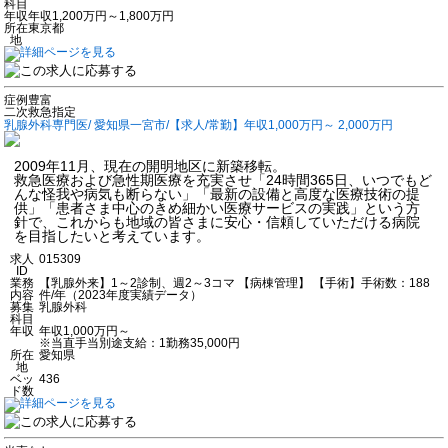
科目
年収
年収1,200万円～1,800万円
所在
東京都
地
症例豊富
二次救急指定
乳腺外科専門医/ 愛知県一宮市/【求人/常勤】年収1,000万円～ 2,000万円
2009年11月、現在の開明地区に新築移転。
救急医療および急性期医療を充実させ「24時間365日、いつでもど
んな怪我や病気も断らない」「最新の設備と高度な医療技術の提
供」「患者さま中心のきめ細かい医療サービスの実践」という方
針で、これからも地域の皆さまに安心・信頼していただける病院
を目指したいと考えています。
求人
015309
ID
業務
【乳腺外来】1～2診制、週2～3コマ 【病棟管理】 【手術】手術数：188
内容
件/年（2023年度実績データ）
募集
乳腺外科
科目
年収
年収1,000万円～
※当直手当別途支給：1勤務35,000円
所在
愛知県
地
ベッ
436
ド数