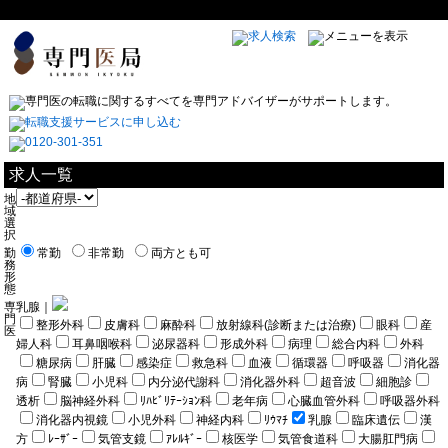
求人一覧
地
域
選
択
勤
常勤
非常勤
両方とも可
務
形
態
専
乳腺｜
門
整形外科
皮膚科
麻酔科
放射線科(診断または治療)
眼科
産
医
婦人科
耳鼻咽喉科
泌尿器科
形成外科
病理
総合内科
外科
糖尿病
肝臓
感染症
救急科
血液
循環器
呼吸器
消化器
病
腎臓
小児科
内分泌代謝科
消化器外科
超音波
細胞診
透析
脳神経外科
ﾘﾊﾋﾞﾘﾃｰｼｮﾝ科
老年病
心臓血管外科
呼吸器外科
消化器内視鏡
小児外科
神経内科
ﾘｳﾏﾁ
乳腺
臨床遺伝
漢
方
ﾚｰｻﾞｰ
気管支鏡
ｱﾚﾙｷﾞｰ
核医学
気管食道科
大腸肛門病