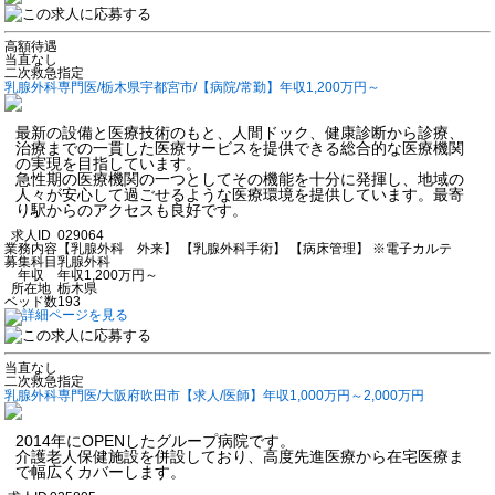
高額待遇
当直なし
二次救急指定
乳腺外科専門医/栃木県宇都宮市/【病院/常勤】年収1,200万円～
最新の設備と医療技術のもと、人間ドック、健康診断から診療、
治療までの一貫した医療サービスを提供できる総合的な医療機関
の実現を目指しています。
急性期の医療機関の一つとしてその機能を十分に発揮し、地域の
人々が安心して過ごせるような医療環境を提供しています。最寄
り駅からのアクセスも良好です。
求人ID
029064
業務内容
【乳腺外科 外来】 【乳腺外科手術】 【病床管理】 ※電子カルテ
募集科目
乳腺外科
年収
年収1,200万円～
所在地
栃木県
ベッド数
193
当直なし
二次救急指定
乳腺外科専門医/大阪府吹田市【求人/医師】年収1,000万円～2,000万円
2014年にOPENしたグループ病院です。
介護老人保健施設を併設しており、高度先進医療から在宅医療ま
で幅広くカバーします。