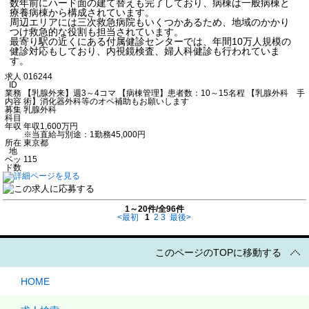
数年前にハード面の建て替えも完了しており、病棟は一般病棟と
療養病棟から構成されています。
周辺エリアには三次救急病院もいくつかあるため、地域のかかり
つけ救急的な役割も担当されています。
最寄り駅の近くにある付属健診センターでは、年間10万人規模の
健診対応もしており、内視鏡検査、婦人科健診も行われていま
す。
求人
016244
ID
業務
【乳腺外来】週3～4コマ 【病棟管理】患者数：10～15名程 【乳腺外科 手
内容
術】消化器外科等のオペ補助もお願いします
募集
乳腺外科
科目
年収
年収1,600万円
※当直給与別途：1勤務45,000円
所在
東京都
地
ベッ
115
ド数
1～20件/全96件
<最初
1
2
3
最後>
このページのTOPに移動する
HOME