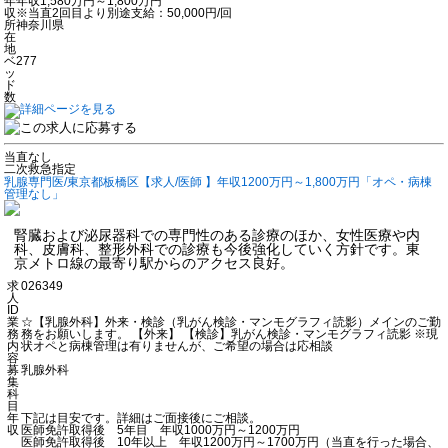
年
年収1,580万円～1,800万円
収
※当直2回目より別途支給：50,000円/回
所
神奈川県
在
地
ベ
277
ッ
ド
数
当直なし
二次救急指定
乳腺専門医/東京都板橋区【求人/医師 】年収1200万円～1,800万円「オペ・病棟
管理なし」
腎臓および泌尿器科での専門性のある診療のほか、女性医療や内
科、皮膚科、整形外科での診療も今後強化していく方針です。東
京メトロ線の最寄り駅からのアクセス良好。
求
026349
人
ID
業
☆【乳腺外科】外来・検診（乳がん検診・マンモグラフィ読影）メインのご勤
務
務をお願いします。 【外来】 【検診】乳がん検診・マンモグラフィ読影 ※現
内
状オペと病棟管理は有りませんが、ご希望の場合は応相談
容
募
乳腺外科
集
科
目
年
下記は目安です。詳細はご面接後にご相談。
収
医師免許取得後 5年目 年収1000万円～1200万円
医師免許取得後 10年以上 年収1200万円～1700万円（当直を行った場合、