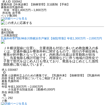
求人ID
030942
業務内容
【外来診療】 【病棟管理】主治医制 【手術】
募集科目
乳腺外科
年収
年収1,400万円～1,800万円
所在地
岩手県
ベッド数
386
当直なし
週4日勤務
二次救急指定
乳腺外科専門医/神奈川県横浜市戸塚区【病院/常勤】年収1,300万円 ～2,000万円
ＪＲ横須賀線に位置し、主要道路も付近に多いため救急搬入の多
くは、交通外傷ほか整形外科に関するもので、現行の手術症例も
整形が約半数となっています。内科系の当直は非常勤医が担当
し、当直免除も検討可能です。再開発などに伴う地域の活性化で
子育て世代をはじめ人口も増えており、救急をはじめとした急性
期医療に取り組んでいます。
求人
030487
ID
業務
☆診療科立上のための募集です。 【乳腺外来】 【病棟管理】 【乳腺外科
内容
手術】対応手技についてもご相談できます。
募集
乳腺外科
科目
年収
年収1,300万円 ～2,000万円
※当直手当別途支給：1勤務45,000円
所在
神奈川県
地
ベッ
292
ド数