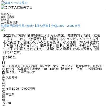
当直なし
週4日勤務
新病院
二次救急指定
乳腺専門医/埼玉県三郷市/【求人/医師】年収1,200～2,000万円
2022年に病院が新築移転にともない増床、各診療科も新設・拡張
します。これまでは最寄り駅に隣接するショッピングモールを中
心に街全体が若返っていることもあり、小児医療、婦人科健診に
も対応されてきました。泌尿器科、眼科、皮膚科、外科などにお
いて手術対応もされており、近隣住民と密着した地域医療を心掛
けています。
求
026651
人
ID
業
【乳腺外来・乳がん検診】週2コマ。マンモグラフィ・超音波検査。細胞診・
務
針生検 【病棟管理】患者数：10～15名程 【乳腺外科 手術】 ・常勤医の在
内
籍あり。 ・電子カルテ
容
募
乳腺外科
集
科
目
年
年収1,200～2,000万円
収
所
埼玉県
在
地
ベ
178
ッ