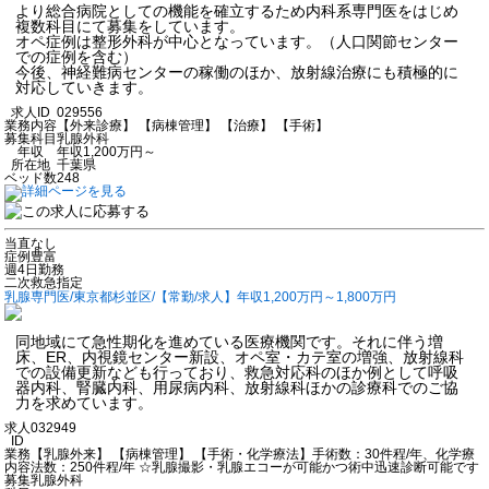
より総合病院としての機能を確立するため内科系専門医をはじめ
複数科目にて募集をしています。
オペ症例は整形外科が中心となっています。（人口関節センター
での症例を含む）
今後、神経難病センターの稼働のほか、放射線治療にも積極的に
対応していきます。
求人ID
029556
業務内容
【外来診療】 【病棟管理】 【治療】 【手術】
募集科目
乳腺外科
年収
年収1,200万円～
所在地
千葉県
ベッド数
248
当直なし
症例豊富
週4日勤務
二次救急指定
乳腺専門医/東京都杉並区/【常勤/求人】年収1,200万円～1,800万円
同地域にて急性期化を進めている医療機関です。それに伴う増
床、ER、内視鏡センター新設、オペ室・カテ室の増強、放射線科
での設備更新なども行っており、救急対応科のほか例として呼吸
器内科、腎臓内科、用尿病内科、放射線科ほかの診療科でのご協
力を求めています。
求人
032949
ID
業務
【乳腺外来】 【病棟管理】 【手術・化学療法】手術数：30件程/年、化学療
内容
法数：250件程/年 ☆乳腺撮影・乳腺エコーが可能かつ術中迅速診断可能です
募集
乳腺外科