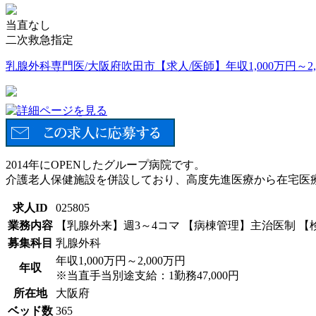
当直なし
二次救急指定
乳腺外科専門医/大阪府吹田市【求人/医師】年収1,000万円～2,
2014年にOPENしたグループ病院です。
介護老人保健施設を併設しており、高度先進医療から在宅医
求人ID
025805
業務内容
【乳腺外来】週3～4コマ 【病棟管理】主治医制 【
募集科目
乳腺外科
年収1,000万円～2,000万円
年収
※当直手当別途支給：1勤務47,000円
所在地
大阪府
ベッド数
365