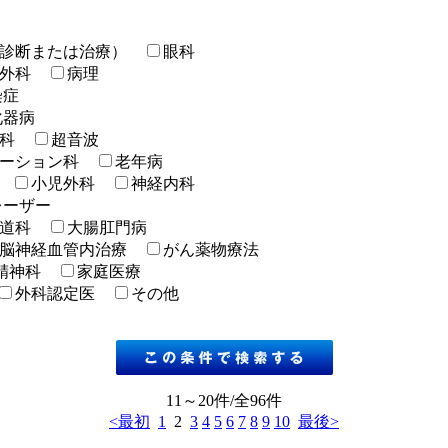
診断または治療）
眼科
外科
病理
染症
化器病
科
超音波
ーション科
老年病
小児外科
神経内科
レーザー
道科
大腸肛門病
脳神経血管内治療
がん薬物療法
精神科
家庭医療
外科認定医
その他
11～20件/全96件
<最初
1
2
3
4
5
6
7
8
9
10
最後>