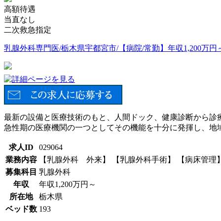
高額待遇
当直なし
二次救急指定
乳腺外科専門医/栃木県宇都宮市/【病院/常勤】年収1,200万円
最新の設備と医療技術のもと、人間ドック、健康診断から診
急性期の医療機関の一つとしてその機能を十分に発揮し、地
求人ID
029064
業務内容
【乳腺外科 外来】 【乳腺外科手術】 【病床管理
募集科目
乳腺外科
年収
年収1,200万円～
所在地
栃木県
ベッド数
193