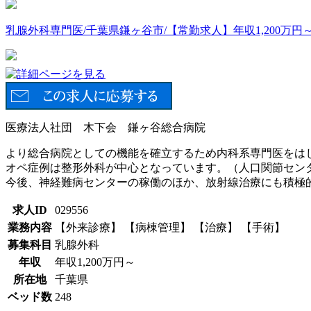
乳腺外科専門医/千葉県鎌ヶ谷市/【常勤求人】年収1,200万円
医療法人社団 木下会 鎌ヶ谷総合病院
より総合病院としての機能を確立するため内科系専門医をは
オペ症例は整形外科が中心となっています。（人口関節セン
今後、神経難病センターの稼働のほか、放射線治療にも積極
求人ID
029556
業務内容
【外来診療】 【病棟管理】 【治療】 【手術】
募集科目
乳腺外科
年収
年収1,200万円～
所在地
千葉県
ベッド数
248