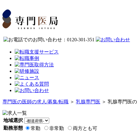
専門医の医師の求人/募集/転職
＞
乳腺専門医
＞ 乳腺専門医
地域選択
勤務形態
常勤
非常勤
両方とも可