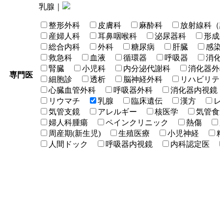
乳腺｜
整形外科
皮膚科
麻酔科
放射線科（
産婦人科
耳鼻咽喉科
泌尿器科
形成
総合内科
外科
糖尿病
肝臓
感
救急科
血液
循環器
呼吸器
消
腎臓
小児科
内分泌代謝科
消化器外
専門医
細胞診
透析
脳神経外科
リハビリテ
心臓血管外科
呼吸器外科
消化器内視鏡
リウマチ
乳腺
臨床遺伝
漢方
気管支鏡
アレルギー
核医学
気管食
婦人科腫瘍
ペインクリニック
熱傷
周産期(新生児)
生殖医療
小児神経
人間ドック
呼吸器内視鏡
内科認定医