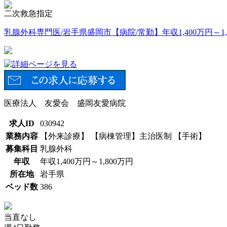
二次救急指定
乳腺外科専門医/岩手県盛岡市【病院/常勤】年収1,400万円～1,
医療法人 友愛会 盛岡友愛病院
求人ID
030942
業務内容
【外来診療】 【病棟管理】主治医制 【手術】
募集科目
乳腺外科
年収
年収1,400万円～1,800万円
所在地
岩手県
ベッド数
386
当直なし