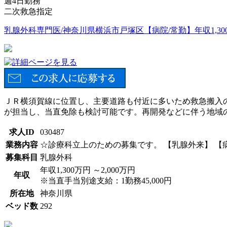
週4日勤務
二次救急指定
乳腺外科専門医/神奈川県横浜市戸塚区【病院/常勤】年収1,300万
ＪＲ横須賀線に位置し、主要道路も付近に多いため救急搬入
が担当し、当直免除も検討可能です。再開発などに伴う地域
求人ID
030487
業務内容
☆診療科立上のための募集です。 【乳腺外来】 【
募集科目
乳腺外科
年収1,300万円 ～2,000万円
年収
※当直手当別途支給：1勤務45,000円
所在地
神奈川県
ベッド数
292