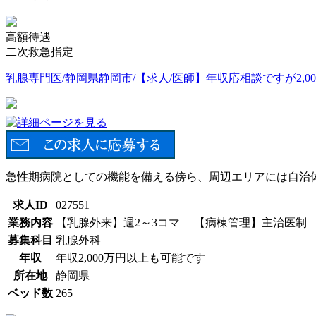
高額待遇
二次救急指定
乳腺専門医/静岡県静岡市/【求人/医師】年収応相談ですが2,0
急性期病院としての機能を備える傍ら、周辺エリアには自治
求人ID
027551
業務内容
【乳腺外来】週2～3コマ 【病棟管理】主治医制 
募集科目
乳腺外科
年収
年収2,000万円以上も可能です
所在地
静岡県
ベッド数
265