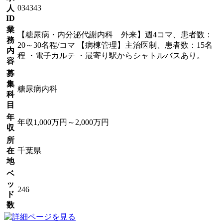
034343
人
ID
業
【糖尿病・内分泌代謝内科 外来】週4コマ、患者数：
務
20～30名程/コマ 【病棟管理】主治医制、患者数：15名
内
程 ・電子カルテ ・最寄り駅からシャトルバスあり。
容
募
集
糖尿病内科
科
目
年
年収1,000万円～2,000万円
収
所
在
千葉県
地
ベ
ッ
246
ド
数