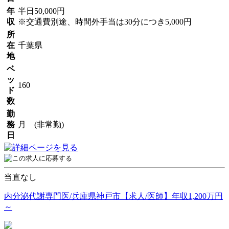
年
半日50,000円
収
※交通費別途、時間外手当は30分につき5,000円
所
在
千葉県
地
ベ
ッ
160
ド
数
勤
務
月 (非常勤)
日
当直なし
内分泌代謝専門医/兵庫県神戸市【求人/医師】年収1,200万円
～