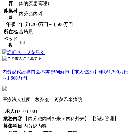
容
体的疾患管理）
募集科
内分泌内科
目
年収
年収1,200万円～1,500万円
所在地
宮崎県
ベッド
381
数
内分泌代謝専門医/熊本県阿蘇市【求人/医師】年収1,300万円
～1,600万円
医療法人社団 坂梨会 阿蘇温泉病院
求人ID
031001
業務内容
【内分泌内科外来＋内科外来】 【病棟管理】
募集科目
内分泌内科