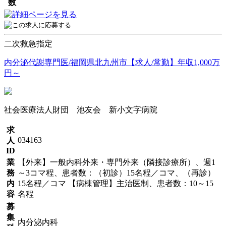
数
二次救急指定
内分泌代謝専門医/福岡県北九州市【求人/常勤】年収1,000万
円～
社会医療法人財団 池友会 新小文字病院
求
034163
人
ID
業
【外来】一般内科外来・専門外来（隣接診療所）、週1
務
～3コマ程、患者数：（初診）15名程／コマ、（再診）
内
15名程／コマ 【病棟管理】主治医制、患者数：10～15
容
名程
募
集
内分泌内科