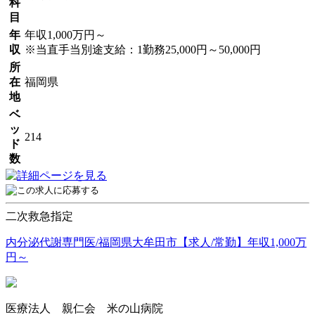
科
目
年
年収1,000万円～
収
※当直手当別途支給：1勤務25,000円～50,000円
所
在
福岡県
地
ベ
ッ
214
ド
数
二次救急指定
内分泌代謝専門医/福岡県大牟田市【求人/常勤】年収1,000万
円～
医療法人 親仁会 米の山病院