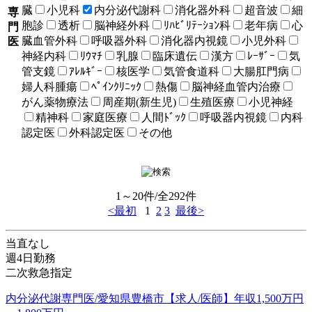
臓
小児科
内分泌代謝科
消化器外科
超音波
細
専
胞診
透析
脳神経外科
ﾘﾊﾋﾞﾘﾃｰｼｮﾝ科
老年病
心
門
臓血管外科
呼吸器外科
消化器内視鏡
小児外科
医
神経内科
ﾘｳﾏﾁ
乳腺
臨床遺伝
漢方
ﾚｰｻﾞｰ
気
管支鏡
ｱﾚﾙｷﾞｰ
核医学
気管食道科
大腸肛門病
婦人科腫瘍
ﾍﾟｲﾝｸﾘﾆｯｸ
熱傷
脳神経血管内治療
がん薬物療法
周産期(新生児)
生殖医療
小児神経
精神科
家庭医療
人間ﾄﾞｯｸ
呼吸器内視鏡
内科
認定医
外科認定医
その他
1～20件/全292件
<最初
1
2
3
最後>
当直なし
週4日勤務
二次救急指定
内分泌代謝専門医/愛知県豊橋市【求人/医師】年収1,500万円