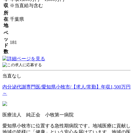
収
※当直給与含む
所
在
千葉県
地
ベ
ッ
181
ド
数
当直なし
内分泌代謝専門医/愛知県小牧市/【求人/常勤】年収1,500万円
～
医療法人 純正会 小牧第一病院
愛知県小牧市に位置する急性期病院です。地域医療に貢献し
地域の皆様に「健康」という安心を届けています。地域の医