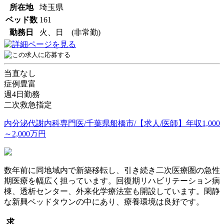
所在地
埼玉県
ベッド数
161
勤務日
火、日 (非常勤)
当直なし
症例豊富
週4日勤務
二次救急指定
内分泌代謝内科専門医/千葉県船橋市/【求人/医師】年収1,000
～2,000万円
数年前に同地域内で新築移転し、引き続き二次医療圏の急性
期医療を幅広く担っています。回復期リハビリテーション病
棟、透析センター、外来化学療法室も開設しています。閑静
な新興ベッドタウンの中にあり、療養環境は良好です。
求