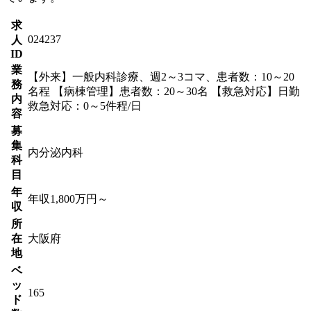
求
024237
人
ID
業
【外来】一般内科診療、週2～3コマ、患者数：10～20
務
名程 【病棟管理】患者数：20～30名 【救急対応】日勤
内
救急対応：0～5件程/日
容
募
集
内分泌内科
科
目
年
年収1,800万円～
収
所
在
大阪府
地
ベ
ッ
165
ド