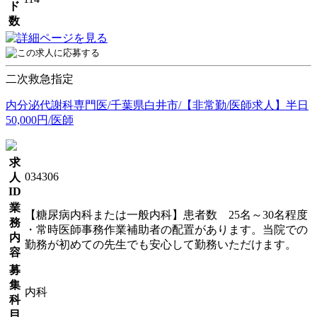
ド
数
二次救急指定
内分泌代謝科専門医/千葉県白井市/【非常勤/医師求人】半日
50,000円/医師
求
034306
人
ID
業
【糖尿病内科または一般内科】患者数 25名～30名程度
務
・常時医師事務作業補助者の配置があります。当院での
内
勤務が初めての先生でも安心して勤務いただけます。
容
募
集
内科
科
目