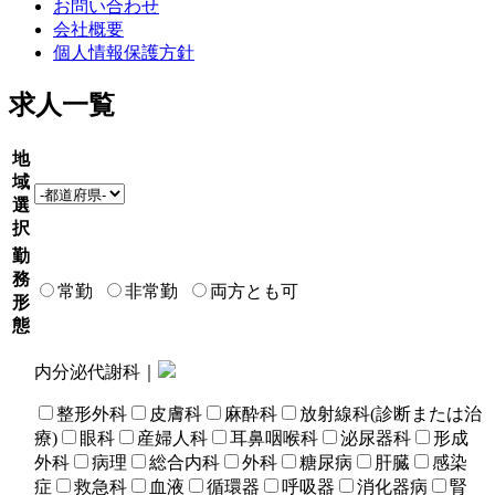
お問い合わせ
会社概要
個人情報保護方針
求人一覧
地
域
選
択
勤
務
常勤
非常勤
両方とも可
形
態
内分泌代謝科｜
整形外科
皮膚科
麻酔科
放射線科(診断または治
療)
眼科
産婦人科
耳鼻咽喉科
泌尿器科
形成
外科
病理
総合内科
外科
糖尿病
肝臓
感染
症
救急科
血液
循環器
呼吸器
消化器病
腎