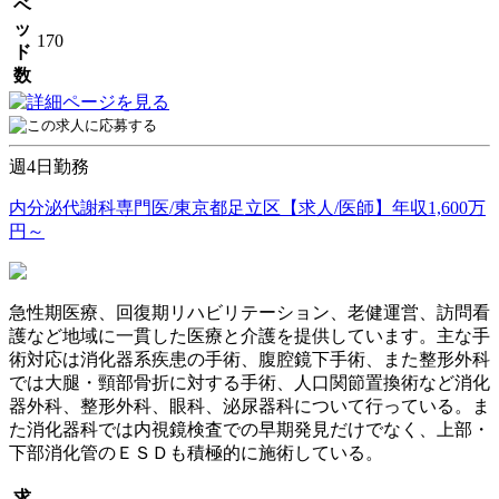
ベ
ッ
170
ド
数
週4日勤務
内分泌代謝科専門医/東京都足立区【求人/医師】年収1,600万
円～
急性期医療、回復期リハビリテーション、老健運営、訪問看
護など地域に一貫した医療と介護を提供しています。主な手
術対応は消化器系疾患の手術、腹腔鏡下手術、また整形外科
では大腿・頸部骨折に対する手術、人口関節置換術など消化
器外科、整形外科、眼科、泌尿器科について行っている。ま
た消化器科では内視鏡検査での早期発見だけでなく、上部・
下部消化管のＥＳＤも積極的に施術している。
求