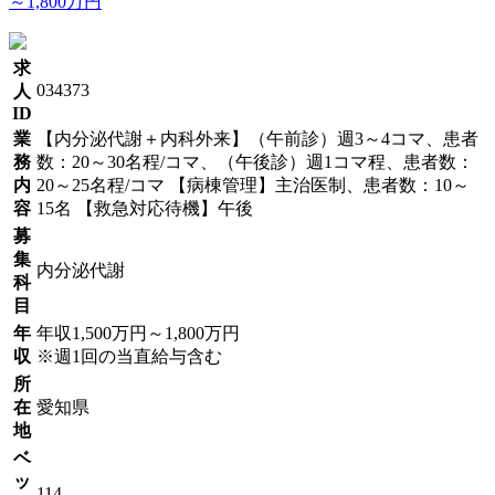
～1,800万円
求
034373
人
ID
業
【内分泌代謝＋内科外来】（午前診）週3～4コマ、患者
務
数：20～30名程/コマ、（午後診）週1コマ程、患者数：
内
20～25名程/コマ 【病棟管理】主治医制、患者数：10～
容
15名 【救急対応待機】午後
募
集
内分泌代謝
科
目
年
年収1,500万円～1,800万円
収
※週1回の当直給与含む
所
在
愛知県
地
ベ
ッ
114