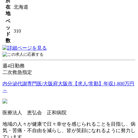
所
在
北海道
地
ベ
ッ
310
ド
数
週4日勤務
二次救急指定
内分泌代謝専門医/大阪府大阪市【求人/常勤】年収1,800万円
～
医療法人 恵弘会 正和病院
地域の人々が健康で日々幸せを感じられることを目指し、病
気・苦痛・不自由を減らし、皆が笑顔になれるように努力し
ています。