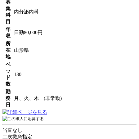
募
集
内分泌内科
科
目
年
日勤80,000円
収
所
在
山形県
地
ベ
ッ
130
ド
数
勤
務
月、火、木 (非常勤)
日
当直なし
二次救急指定