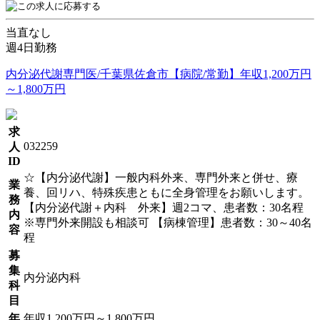
当直なし
週4日勤務
内分泌代謝専門医/千葉県佐倉市【病院/常勤】年収1,200万円
～1,800万円
求
032259
人
ID
☆【内分泌代謝】一般内科外来、専門外来と併せ、療
業
養、回リハ、特殊疾患ともに全身管理をお願いします。
務
【内分泌代謝＋内科 外来】週2コマ、患者数：30名程
内
※専門外来開設も相談可 【病棟管理】患者数：30～40名
容
程
募
集
内分泌内科
科
目
年
年収1,200万円～1,800万円