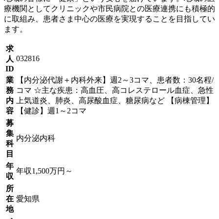
療機関としてクリニックや市民病院との医療連携にも積極的
に取組み、患者さま中心の医療を実現することを目指してい
ます。
求
032816
人
ID
業
【内分泌代謝＋内科外来】週2～3コマ、患者数：30名程/
務
コマ ☆主な疾患：高血圧、高コレステロール血症、急性
内
上気道炎、肺炎、高尿酸血症、糖尿病など 【病棟管理】
容
【健診】週1～2コマ
募
集
内分泌内科
科
目
年
年収1,500万円～
収
所
在
愛知県
地