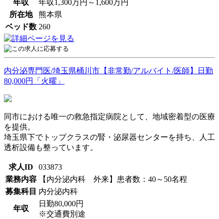
年収
年収1,300万円～1,600万円
所在地
熊本県
ベッド数
260
内分泌専門医/埼玉県桶川市【非常勤/アルバイト/医師】日勤
80,000円「火曜」
同市における唯一の救急指定病院として、地域密着型の医療
を提供。
埼玉県下でトップクラスの腎・泌尿器センターを持ち、人工
透析設備も整っています。
求人ID
033873
業務内容
【内分泌内科 外来】患者数：40～50名程
募集科目
内分泌内科
日勤80,000円
年収
※交通費別途