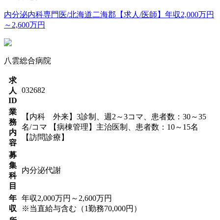
内分泌内科専門医/北海道二海郡【求人/医師】年収2,000万円
～2,600万円
八雲総合病院
求
032682
人
ID
業
【内科 外来】3診制、週2～3コマ、患者数：30～35
務
名/コマ 【病棟管理】主治医制、患者数：10～15名
内
【訪問診療】
容
募
集
内分泌代謝
科
目
年
年収2,000万円～2,600万円
収
※当直給与含む（1勤務70,000円）