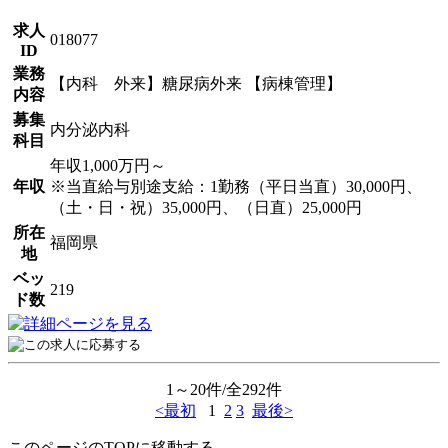
求人
018077
ID
業務
【内科 外来】糖尿病外来 【病棟管理】
内容
募集
内分泌内科
科目
年収1,000万円～
年収
※当直給与別途支給：1勤務（平日当直）30,000円、
（土・日・祝）35,000円、（日直）25,000円
所在
福岡県
地
ベッ
219
ド数
1～20件/全292件
<最初
1
2
3
最後>
このページのTOPに移動する