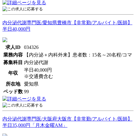
内分泌代謝専門医/愛知県豊橋市【非常勤/アルバイト/医師】
半日40,000円
求人ID
034326
業務内容
【内分泌＋内科外来】患者数：15名～20名程/コマ
募集科目
内分泌代謝
半日40,000円
年収
※交通費含む
所在地
愛知県
ベッド数
99
内分泌代謝専門医/大阪府大阪市【非常勤/アルバイト/医師】
半日35,000円「月木金曜AM」