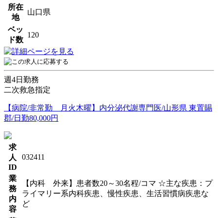
所在
山口県
地
ベッ
120
ド数
週4日勤務
二次救急指定
【病院/非常勤 月火木曜】内分泌代謝専門医/山形県 東置賜
郡/日勤80,000円
求
032411
人
ID
業
【内科 外来】患者数20～30名程/コマ ☆主な疾患：プ
務
ライマリー系内科疾患、慢性疾患、生活習慣病疾患な
内
ど
容