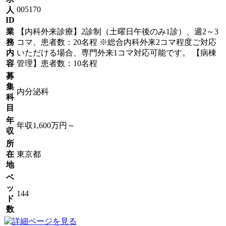
005170
人
ID
業
【内科外来診療】2診制（土曜日午後のみ1診）、週2～3
務
コマ、患者数：20名程 ※総合内科外来2コマ程度ご対応
内
いただける場合、専門外来1コマ対応可能です。 【病棟
容
管理】患者数：10名程
募
集
内分泌科
科
目
年
年収1,600万円～
収
所
在
東京都
地
ベ
ッ
144
ド
数