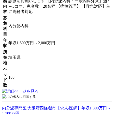
務
診療をお願いします 【内分泌内科・一般内科外来】週2
内
～3コマ、患者数：20名程 【病棟管理】 【救急対応】主
容
に高齢者対応
募
集
内分泌内科
科
目
年
年収1,600万円～2,000万円
収
所
在
埼玉県
地
ベ
ッ
188
ド
数
内分泌専門医/大阪府四條畷市【求人/医師】年収1,300万円～
1,700万円