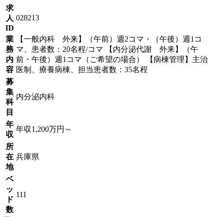
求
028213
人
ID
業
【一般内科 外来】（午前）週2コマ・（午後）週1コ
務
マ、患者数：20名程/コマ 【内分泌代謝 外来】（午
内
前・午後）週1コマ（ご希望の場合） 【病棟管理】主治
容
医制、療養病棟、担当患者数：35名程
募
集
内分泌内科
科
目
年
年収1,200万円～
収
所
在
兵庫県
地
ベ
ッ
111
ド
数