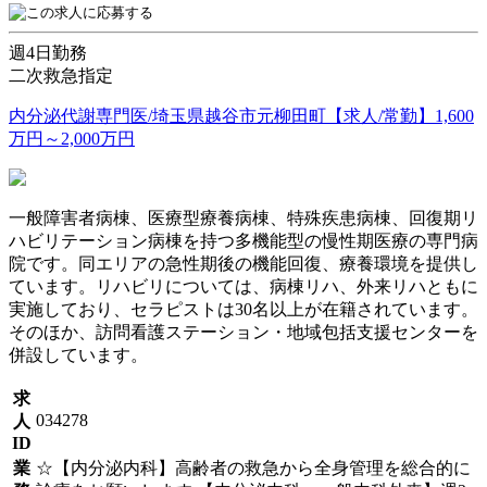
週4日勤務
二次救急指定
内分泌代謝専門医/埼玉県越谷市元柳田町【求人/常勤】1,600
万円～2,000万円
一般障害者病棟、医療型療養病棟、特殊疾患病棟、回復期リ
ハビリテーション病棟を持つ多機能型の慢性期医療の専門病
院です。同エリアの急性期後の機能回復、療養環境を提供し
ています。リハビリについては、病棟リハ、外来リハともに
実施しており、セラピストは30名以上が在籍されています。
そのほか、訪問看護ステーション・地域包括支援センターを
併設しています。
求
034278
人
ID
業
☆【内分泌内科】高齢者の救急から全身管理を総合的に