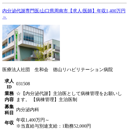
内分泌代謝専門医/山口県周南市【求人/医師】年収1,400万円
～
医療法人社団 生和会 徳山リハビリテーション病院
求人
031508
ID
業務
☆【内分泌代謝】主治医として病棟管理をお願いし
内容
ます。 【病棟管理】主治医制
募集
内分泌内科
科目
年収1,400万円～
年収
※当直給与別途支給：1勤務52,000円