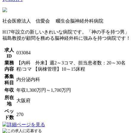
社会医療法人 信愛会 畷生会脳神経外科病院
H17年設立の新しいきれいな病院です。「神の手を持つ男」
福島教授が顧問を務める脳神経外科に強みを持つ病院です！
求人
033084
ID
業務
【内科 外来】週2～3コマ、担当患者数：20～30名
内容
程/コマ 【病棟管理】10～15床程
募集
内分泌内科
科目
年収
年収1,300万円～1,700万円
所在
大阪府
地
ベッ
270
ド数