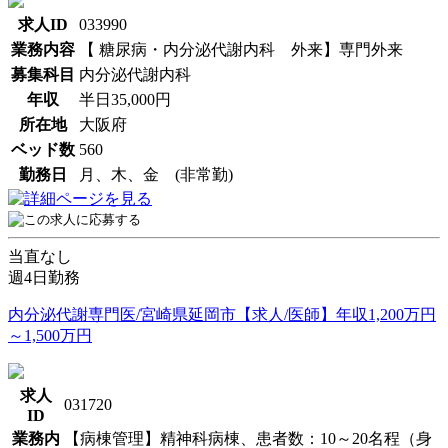
求人ID
033990
業務内容
【 糖尿病・内分泌代謝内科 外来】専門外来
募集科目
内分泌代謝内科
年収
半日35,000円
所在地
大阪府
ベッド数
560
勤務日
月、木、金 (非常勤)
当直なし
週4日勤務
内分泌代謝専門医/宮崎県延岡市【求人/医師】年収1,200万円
～1,500万円
求人
031720
ID
業務内
【病棟管理】精神科病棟、患者数：10～20名程（身