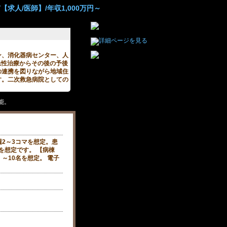
求人/医師】/年収1,000万円～
。
ン、消化器病センター、人
急性治療からその後の予後
の連携を図りながら地域住
す。二次救急病院としての
能。
2～3コマを想定。患
日を想定です。 【病棟
～10名を想定。 電子