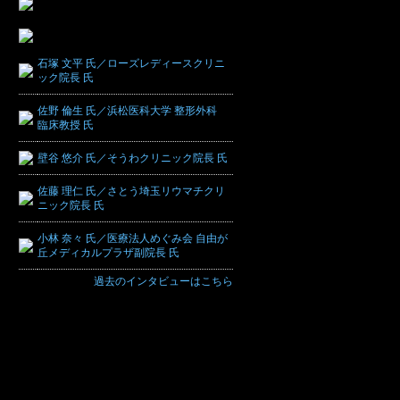
石塚 文平 氏／ローズレディースクリニ
ック院長 氏
佐野 倫生 氏／浜松医科大学 整形外科
臨床教授 氏
壁谷 悠介 氏／そうわクリニック院長 氏
佐藤 理仁 氏／さとう埼玉リウマチクリ
ニック院長 氏
小林 奈々 氏／医療法人めぐみ会 自由が
丘メディカルプラザ副院長 氏
過去のインタビューはこちら