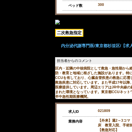
300
ベッド数
二次救急指定
内分泌代謝専門医/東京都杉並区/【求人/
区内・近隣の中核病院として救急・急性期から
防・教育と地域に根ざした施設があります。特
CCUを有しており、心臓血管疾患の救急に応需
救急疾患に対応しています。また平成17年以降、
医療提供しています。周辺エリアはJR中央線の
まれた環境となっています。東京都CCUネット
卒中急性期医療機関。
021809
求人ID
【外来】週2～3コマ 
業務内容
床 教育入院、手術
【救急対応】