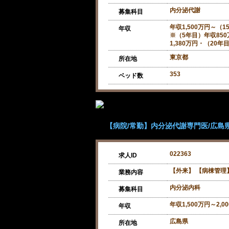
内分泌代謝
募集科目
年収1,500万円～（
年収
※（5年目）年収85
1,380万円・（20年
東京都
所在地
353
ベッド数
【病院/常勤】内分泌代謝専門医/広島県福
022363
求人ID
【外来】 【病棟管理
業務内容
内分泌内科
募集科目
年収1,500万円～2,0
年収
広島県
所在地