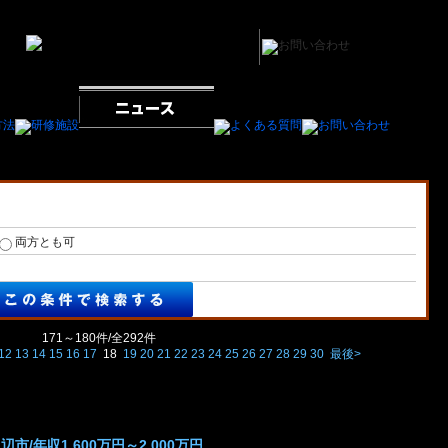
門医(内分泌内科医/内分泌代謝科医/糖尿内分泌科医)の医師の求人/募集一覧
両方とも可
171～180件/全292件
12
13
14
15
16
17
18
19
20
21
22
23
24
25
26
27
28
29
30
最後>
/年収1,600万円～2,000万円