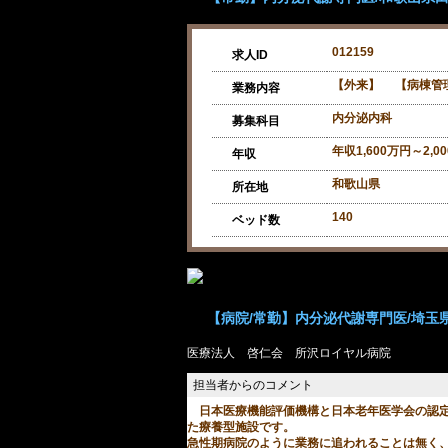
012159
求人ID
【外来】 【病棟管
業務内容
内分泌内科
募集科目
年収1,600万円～2,0
年収
和歌山県
所在地
140
ベッド数
【病院/常勤】内分泌代謝専門医/埼玉県所
医療法人 啓仁会 所沢ロイヤル病院
日本医療機能評価機構と日本老年医学会の認定
た療養型施設です。
急性期病院のように業務に追われることは無く