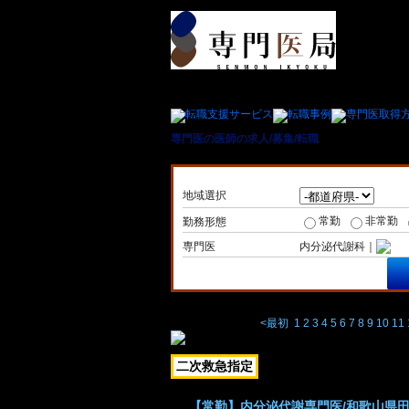
専門医の医師の求人/募集/転職
＞ 内分泌代謝科専
地域選択
常勤
非常勤
勤務形態
専門医
内分泌代謝科｜
<最初
1
2
3
4
5
6
7
8
9
10
11
二次救急指定
【常勤】内分泌代謝専門医/和歌山県田辺市