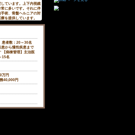
実しています。上下内視鏡
非常に多いです。それに伴
核手術、骨盤ヘルニアの対
医療を提供しています。
、患者数：20～30名
疾患から慢性疾患まで
 【病棟管理】主治医
～15名
00万円
40,000円