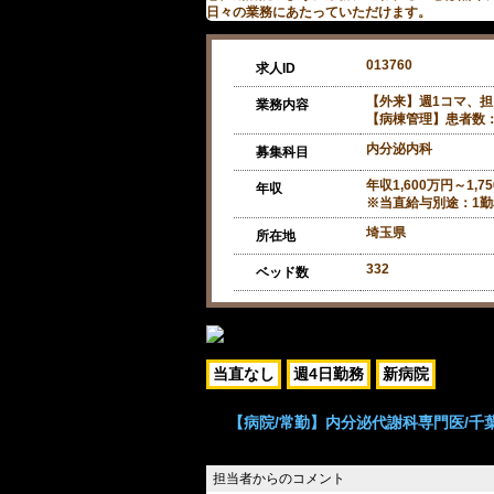
日々の業務にあたっていただけます。
013760
求人ID
【外来】週1コマ、担
業務内容
【病棟管理】患者数：
内分泌内科
募集科目
年収1,600万円～1,7
年収
※当直給与別途：1勤務
埼玉県
所在地
332
ベッド数
当直なし
週4日勤務
新病院
【病院/常勤】内分泌代謝科専門医/千葉県