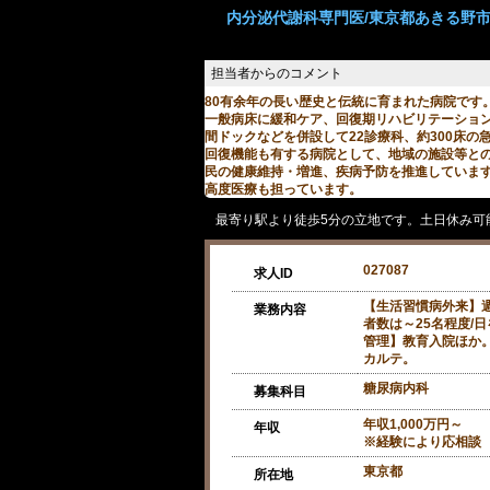
内分泌代謝科専門医/東京都あきる野市【
80有余年の長い歴史と伝統に育まれた病院です
一般病床に緩和ケア、回復期リハビリテーショ
間ドックなどを併設して22診療科、約300床の
回復機能も有する病院として、地域の施設等と
民の健康維持・増進、疾病予防を推進していま
高度医療も担っています。
最寄り駅より徒歩5分の立地です。土日休み可
027087
求人ID
【生活習慣病外来】週
業務内容
者数は～25名程度/
管理】教育入院ほか。
カルテ。
糖尿病内科
募集科目
年収1,000万円～
年収
※経験により応相談
東京都
所在地