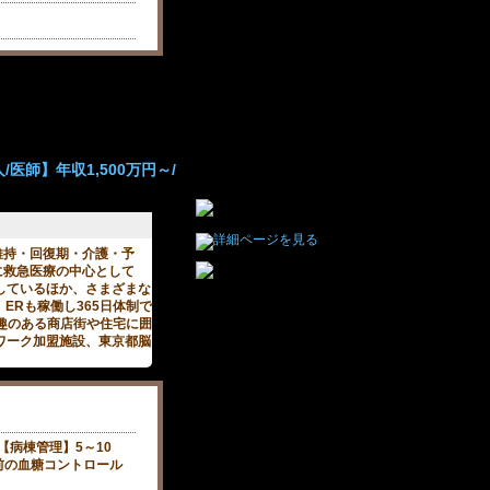
医師】年収1,500万円～/
維持・回復期・介護・予
に救急医療の中心として
しているほか、さまざまな
ERも稼働し365日体制で
趣のある商店街や住宅に囲
ワーク加盟施設、東京都脳
【病棟管理】5～10
前の血糖コントロール