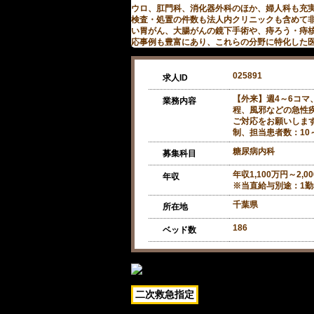
ウロ、肛門科、消化器外科のほか、婦人科も充
検査・処置の件数も法人内クリニックも含めて
い胃がん、大腸がんの鏡下手術や、痔ろう・痔
応事例も豊富にあり、これらの分野に特化した
025891
求人ID
【外来】週4～6コマ
業務内容
程、風邪などの急性
ご対応をお願いします
制、担当患者数：10
糖尿病内科
募集科目
年収1,100万円～2,0
年収
※当直給与別途：1勤務
千葉県
所在地
186
ベッド数
二次救急指定