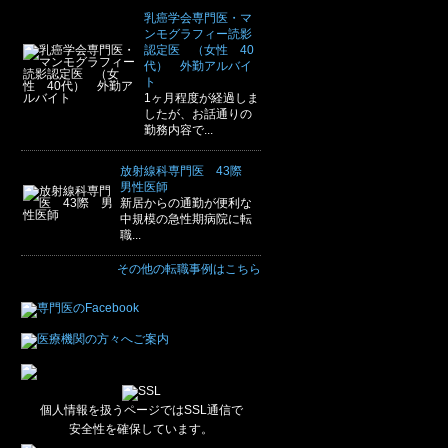
乳癌学会専門医・マ
ンモグラフィー読影
認定医 （女性 40
代） 外勤アルバイ
ト
1ヶ月程度が経過しま
したが、お話通りの
勤務内容で...
放射線科専門医 43際
男性医師
新居からの通勤が便利な
中規模の急性期病院に転
職...
その他の転職事例はこちら
個人情報を扱うページではSSL通信で
安全性を確保しています。