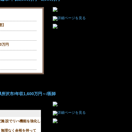
理】
00万円
沢市/年収1,600万円～/医師
施 設でリハ機能を強化し
、無理なく余裕を持って