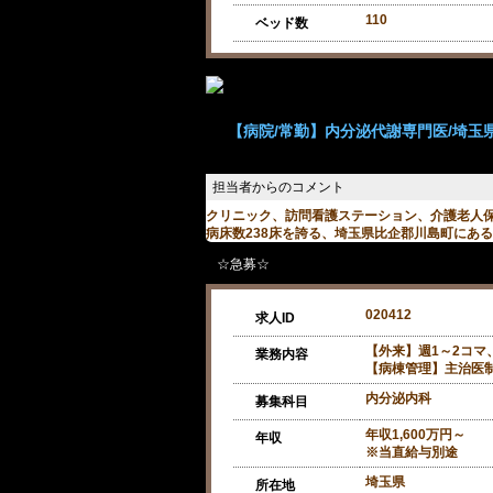
110
ベッド数
【病院/常勤】内分泌代謝専門医/埼玉県
クリニック、訪問看護ステーション、介護老人
病床数238床を誇る、埼玉県比企郡川島町にあ
☆急募☆
020412
求人ID
【外来】週1～2コマ
業務内容
【病棟管理】主治医制
内分泌内科
募集科目
年収1,600万円～
年収
※当直給与別途
埼玉県
所在地