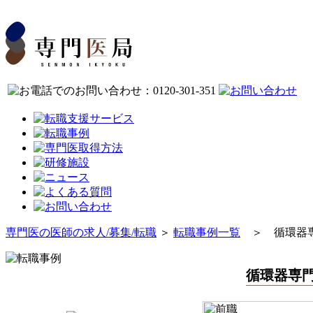
専門医の医師の求人/募集/転職
＞
転職事例一覧
＞ 循環器専
循環器専門