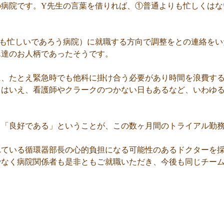
の病院です。Y先生の言葉を借りれば、①普通よりも忙しくはな
りも忙しいであろう病院）に就職する方向で調整をとの連絡をい
ん達のお人柄であったそうです。
に、たとえ緊急時でも他科に掛け合う必要があり時間を浪費す
とはいえ、看護師やクラークのつかない日もあるなど、いわゆ
て「良好である」ということが、この数ヶ月間のトライアル勤
れている循環器部長の心的負担になる可能性のあるドクターを採
でなく病院関係者も是非ともご就職いただき、今後も同じチー