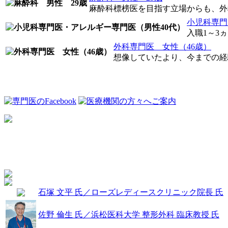
麻酔科標榜医を目指す立場からも、外科
小児科専門
入職1～3
外科専門医 女性（46歳）
想像していたより、今までの経験
石塚 文平 氏／ローズレディースクリニック院長 氏
佐野 倫生 氏／浜松医科大学 整形外科 臨床教授 氏