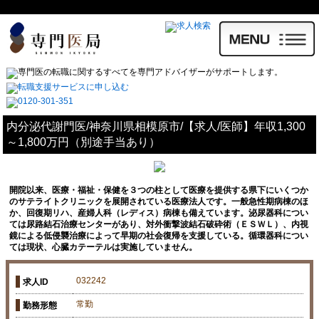
内分泌代謝門医/神奈川県相模原市/【求人/医師】年収1,300
～1,800万円（別途手当あり）
開院以来、医療・福祉・保健を３つの柱として医療を提供する県下にいくつか
のサテライトクリニックを展開されている医療法人です。一般急性期病棟のほ
か、回復期リハ、産婦人科（レディス）病棟も備えています。泌尿器科につい
ては尿路結石治療センターがあり、対外衝撃波結石破砕術（ＥＳＷＬ）、内視
鏡による低侵襲治療によって早期の社会復帰を支援している。循環器科につい
ては現状、心臓カテーテルは実施していません。
032242
求人ID
常勤
勤務形態