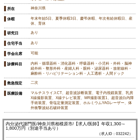
神奈川県
所在
年末年始5日、夏季休暇3日、慶弔休暇、年次有給休暇日、産
休暇
休、育休
あり
研究日
あり
住宅手当
可能
学会出席
内科・循環器科・消化器科・呼吸器科・小児科・外科・脳神
診療科目
経外科・整形外科・産婦人科・眼科・泌尿器科・放射線科・
麻酔科・リハビリテーション科・人工透析・人間ドック
二次
救急指定
マルチスライスCT、超音波診断装置、電子内視鏡装置、乳房
医療設備
X線撮影装置、X線テレビ装置、MR撮影装置1、超音波白内障
手術装置、骨塩定量測定装置、ホルミウムYAGレーザー、体
外衝撃波結石破砕装置
内分泌代謝門医/神奈川県相模原市/【求人/医師】年収1,300～
1,800万円（別途手当あり）
（求人ID：032242）