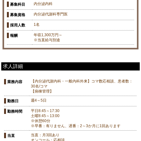
内分泌内科
募集科目
内分泌代謝科専門医
募集資格
1名
採用人数
年収1,300万円～
報酬
※当直給与別途
求人詳細
【内分泌代謝内科・一般内科外来】コマ数応相談、患者数：
業務内容
30名/コマ
【病棟管理】
週4～5日
勤務日
平日8:45～17:30
勤務時間
土曜8:45～13:00
※休憩60分
※早番：有りません、遅番：2～3か月に1回あります
当直：月3回あり
当直
オンコール：応相談