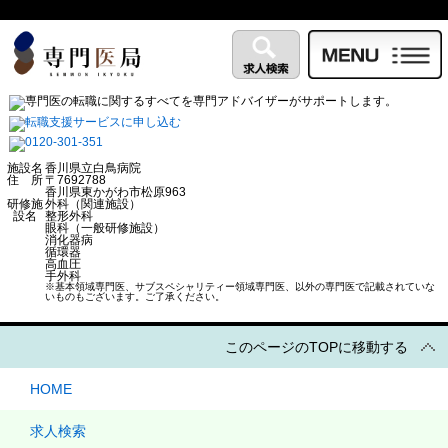
施設名
香川県立白鳥病院
住 所
〒7692788
香川県東かがわ市松原963
研修施
外科（関連施設）
設名
整形外科
眼科（一般研修施設）
消化器病
循環器
高血圧
手外科
※基本領域専門医、サブスペシャリティー領域専門医、以外の専門医で記載されていな
いものもございます。ご了承ください。
このページのTOPに移動する
HOME
求人検索