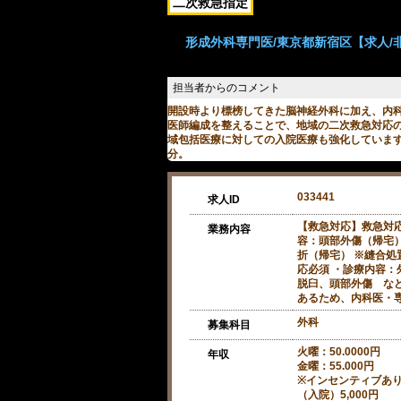
二次救急指定
形成外科専門医/東京都新宿区【求人/
開設時より標榜してきた脳神経外科に加え、内
医師編成を整えることで、地域の二次救急対応
域包括医療に対しての入院医療も強化しています
分。
033441
求人ID
【救急対応】救急対
業務内容
容：頭部外傷（帰宅
折（帰宅） ※縫合処
応必須 ・診療内容：
脱臼、頭部外傷 など
あるため、内科医・
外科
募集科目
火曜：50.0000円
年収
金曜：55.000円
※インセンティブあり
（入院）5,000円