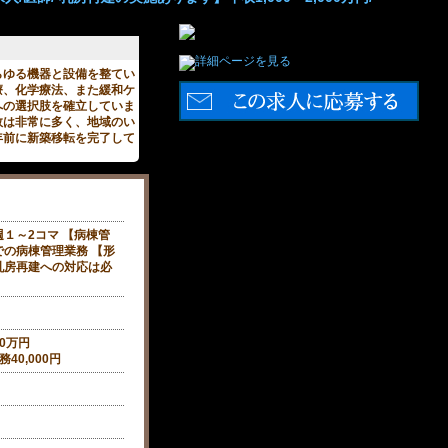
らゆる機器と設備を整てい
療、化学療法、また緩和ケ
への選択肢を確立していま
数は非常に多く、地域のい
年前に新築移転を完了して
１～2コマ 【病棟管
の病棟管理業務 【形
乳房再建への対応は必
00万円
40,000円