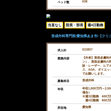
638
ベッド数
当直なし
院長・部長
週4日勤務
形成外科専門医/愛知県あま市/【クリニッ
033857
求人ID
【外来】美容皮膚科
業務内容
ン）、美容皮膚科の
診・レーザー、ヒア
ス、AGA、ダイエッ
でお願いします。
形成外科
募集科目
年収1,000万円～2,
年収
場合）
※週3日勤務 600万円
週4日勤務 800万円
愛知県
所在地