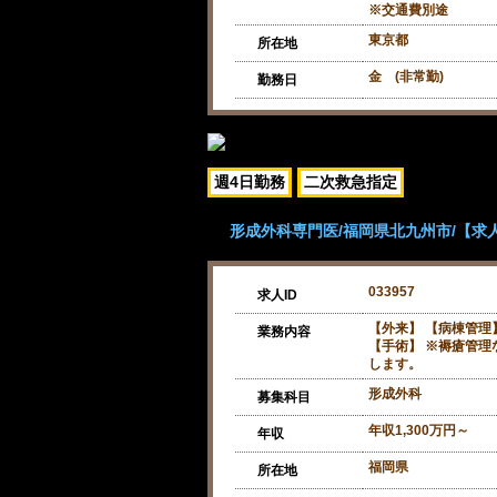
※交通費別途
東京都
所在地
金 (非常勤)
勤務日
週4日勤務
二次救急指定
形成外科専門医/福岡県北九州市/【求人
033957
求人ID
【外来】 【病棟管理
業務内容
【手術】 ※褥瘡管理
します。
形成外科
募集科目
年収1,300万円～
年収
福岡県
所在地