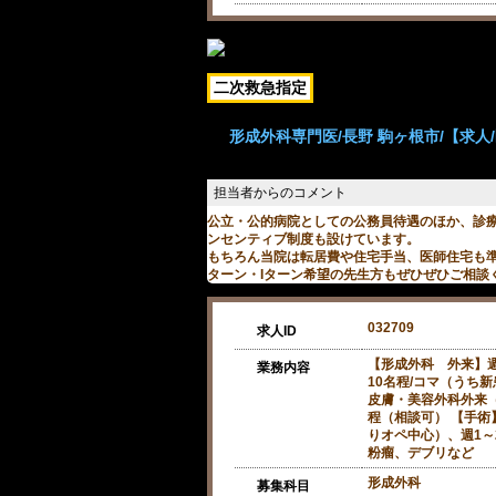
二次救急指定
形成外科専門医/長野 駒ヶ根市/【求人/医
公立・公的病院としての公務員待遇のほか、診
ンセンティブ制度も設けています。
もちろん当院は転居費や住宅手当、医師住宅も
ターン・Iターン希望の先生方もぜひぜひご相談
032709
求人ID
【形成外科 外来】
業務内容
10名程/コマ（うち新
皮膚・美容外科外来
程（相談可） 【手術
りオペ中心）、週1～
粉瘤、デブリなど
形成外科
募集科目