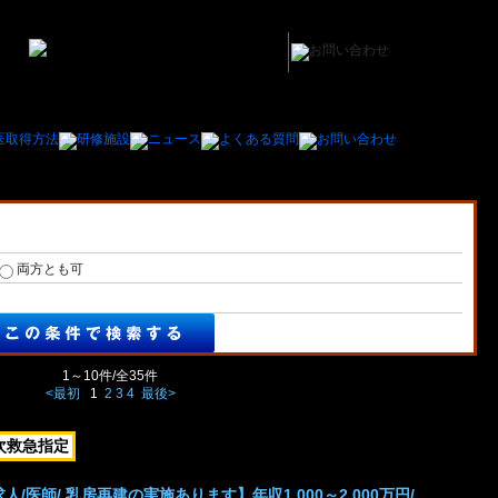
(形成外科医)の医師の求人/募集一覧
両方とも可
1～10件/全35件
<最初
1
2
3
4
最後>
次救急指定
/医師/ 乳房再建の実施あります】年収1,000～2,000万円/