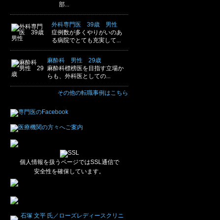
部...
外科専門医 39歳 男性
症例数が多くやりがいのあ
る病院でとても充実して...
麻酔科 男性 29歳
麻酔科標榜医を目指す立場か
らも、外科医としての...
その他の転職事例はこちら
個人情報を扱うページではSSL通信で
安全性を確保しています。
石塚 文平 氏／ローズレディースクリニ