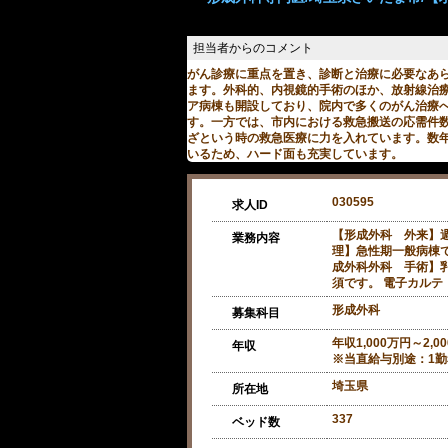
がん診療に重点を置き、診断と治療に必要なあ
ます。外科的、内視鏡的手術のほか、放射線治
ア病棟も開設しており、院内で多くのがん治療
す。一方では、市内における救急搬送の応需件
ざという時の救急医療に力を入れています。数
いるため、ハード面も充実しています。
030595
求人ID
【形成外科 外来】週
業務内容
理】急性期一般病棟で
成外科外科 手術】
須です。 電子カルテ
形成外科
募集科目
年収1,000万円～2,0
年収
※当直給与別途：1勤務
埼玉県
所在地
337
ベッド数