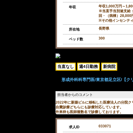
年収1,000万円～1,8
年収
※当直手当別途支給：（
回・（病棟）28,000
※その他インセンテ
長野県
所在地
300
ベッド数
当直なし
週4日勤務
新病院
形成外科科専門医/東京都足立区/【ク
2022年に新築ビルに移転した医療法人の分院
自費診療どちらにも診療対応しています。
外来枠も医師複数名で診療しております。
033071
求人ID