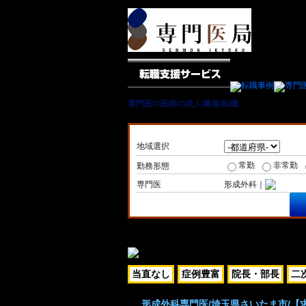
専門医の医師の求人/募集/転職
＞ 形成外科専門医
地域選択
常勤
非常勤
勤務形態
専門医
形成外科｜
当直なし
症例豊富
院長・部長
二
形成外科専門医/埼玉県さいたま市/【求人