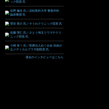
ック院長 氏
佐野 倫生 氏／浜松医科大学 整形外科
臨床教授 氏
壁谷 悠介 氏／そうわクリニック院長 氏
佐藤 理仁 氏／さとう埼玉リウマチクリ
ニック院長 氏
小林 奈々 氏／医療法人めぐみ会 自由が
丘メディカルプラザ副院長 氏
過去のインタビューはこちら