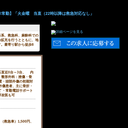
非常勤】「火金曜 当直（22時以降は救急対応なし」
科系、救急科、麻酔科での
の拡充を行うとともに、地
。最寄り駅から徒歩8
応直近0台～3台、 内
）整形外科：挫傷・骨
置・頭部外傷の初期対
外傷患者、主に骨折・
 ・常勤電話サポート
専攻医も可
（救急車）1,500円、