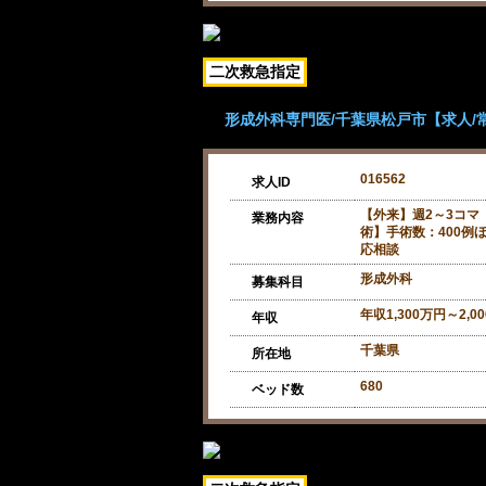
二次救急指定
形成外科専門医/千葉県松戸市【求人/常勤
016562
求人ID
【外来】週2～3コマ
業務内容
術】手術数：400例ほ
応相談
形成外科
募集科目
年収1,300万円～2,0
年収
千葉県
所在地
680
ベッド数