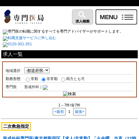
求人一覧
地域選択
勤務形態
常勤
非常勤
両方とも可
専門医
形成外科｜
1～7件/全7件
<最初
1
最後>
二次救急指定
形成外科専門医/東京都新宿区【求人/非常勤】「火金曜 当直（22時