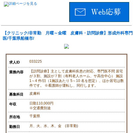
【クリニック/非常勤 月曜～金曜 皮膚科・訪問診療】形成外科専門
医/千葉県船橋市/
033225
求人ID
【訪問診療】主として皮膚科疾患の対応、専門医不問 居宅
業務内容
が３割、施設が７割（有料老人ホーム、サ高住中心） 施設
1～4 件/日（1施設あたり 5～10 名を想定）、ほか居宅は数
件です。 ※看護師が運転し、同行します。
皮膚科
募集科目
日勤110,000円
年収
※交通費別途
千葉県
所在地
月、火、水、木、金 (非常勤)
勤務日