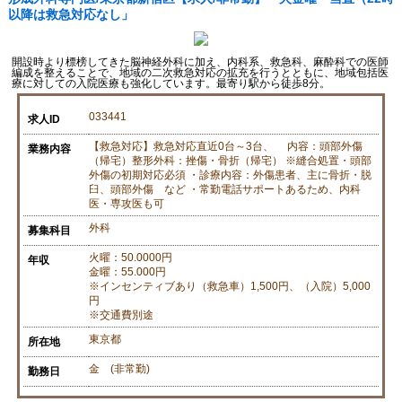
以降は救急対応なし」
開設時より標榜してきた脳神経外科に加え、内科系、救急科、麻酔科での医師
編成を整えることで、地域の二次救急対応の拡充を行うとともに、地域包括医
療に対しての入院医療も強化しています。最寄り駅から徒歩8分。
033441
求人ID
【救急対応】救急対応直近0台～3台、 内容：頭部外傷
業務内容
（帰宅）整形外科：挫傷・骨折（帰宅） ※縫合処置・頭部
外傷の初期対応必須 ・診療内容：外傷患者、主に骨折・脱
臼、頭部外傷 など ・常勤電話サポートあるため、内科
医・専攻医も可
外科
募集科目
火曜：50.0000円
年収
金曜：55.000円
※インセンティブあり（救急車）1,500円、（入院）5,000
円
※交通費別途
東京都
所在地
金 (非常勤)
勤務日