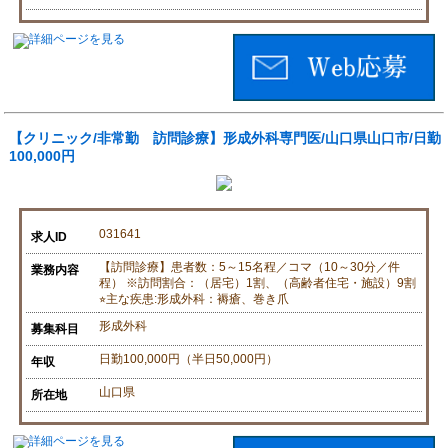
【クリニック/非常勤 訪問診療】形成外科専門医/山口県山口市/日勤
100,000円
031641
求人ID
【訪問診療】患者数：5～15名程／コマ（10～30分／件
業務内容
程） ※訪問割合：（居宅）1割、（高齢者住宅・施設）9割
⭐︎主な疾患:形成外科：褥瘡、巻き爪
形成外科
募集科目
日勤100,000円（半日50,000円）
年収
山口県
所在地