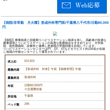
【病院/非常勤 月火曜】形成外科専門医/千葉県八千代市/日勤80,000
円
【病院】療養病床と回復期リハビリステーション病床を有し、高齢者の快適な
療養環境とリハビリステーションの高度な医療統合をすすめており、大学病
院、急性期病院、診療所と連携し患者様の早期回復を目指しています。
リハビリステーションセンターはPT、OT、STなどセラピスト約100名が在籍
し地域の中核センターとして運営されています。
031303
求人ID
【形成外科 外来】午前 【病棟管理】午後
業務内容
形成外科
募集科目
日勤80,000円
年収
※交通費別途
千葉県
所在地
295
ベッド数