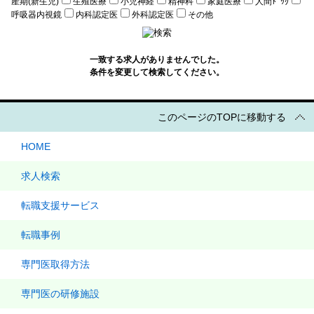
産期(新生児)
生殖医療
小児神経
精神科
家庭医療
人間ﾄﾞｯｸ
呼吸器内視鏡
内科認定医
外科認定医
その他
一致する求人がありませんでした。
条件を変更して検索してください。
このページのTOPに移動する
HOME
求人検索
転職支援サービス
転職事例
専門医取得方法
専門医の研修施設