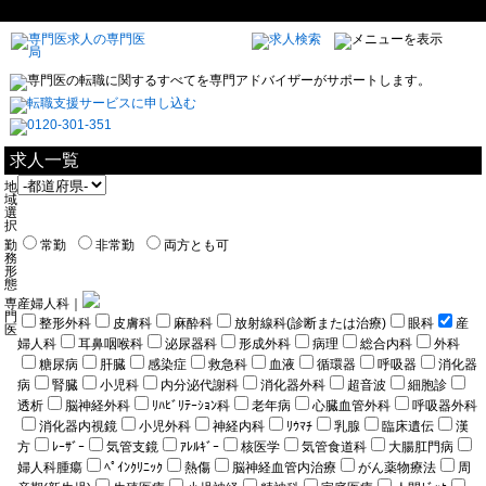
求人一覧
地
域
選
択
勤
常勤
非常勤
両方とも可
務
形
態
専
産婦人科｜
門
整形外科
皮膚科
麻酔科
放射線科(診断または治療)
眼科
産
医
婦人科
耳鼻咽喉科
泌尿器科
形成外科
病理
総合内科
外科
糖尿病
肝臓
感染症
救急科
血液
循環器
呼吸器
消化器
病
腎臓
小児科
内分泌代謝科
消化器外科
超音波
細胞診
透析
脳神経外科
ﾘﾊﾋﾞﾘﾃｰｼｮﾝ科
老年病
心臓血管外科
呼吸器外科
消化器内視鏡
小児外科
神経内科
ﾘｳﾏﾁ
乳腺
臨床遺伝
漢
方
ﾚｰｻﾞｰ
気管支鏡
ｱﾚﾙｷﾞｰ
核医学
気管食道科
大腸肛門病
婦人科腫瘍
ﾍﾟｲﾝｸﾘﾆｯｸ
熱傷
脳神経血管内治療
がん薬物療法
周