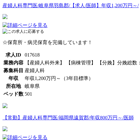
産婦人科専門医/岐阜県羽島郡/【求人/医師】年収1,200万円～/
☆保育所・病児保育を完備しています！
求人ID
017618
業務内容
【産婦人科外来】 【病棟管理】 【分娩】分娩総数：15
募集科目
産婦人科
年収
年収1,200万円～（3年目標準）
所在地
岐阜県
ベッド数
501
【常勤】産婦人科専門医/福岡県遠賀郡/年収800万円～/医師