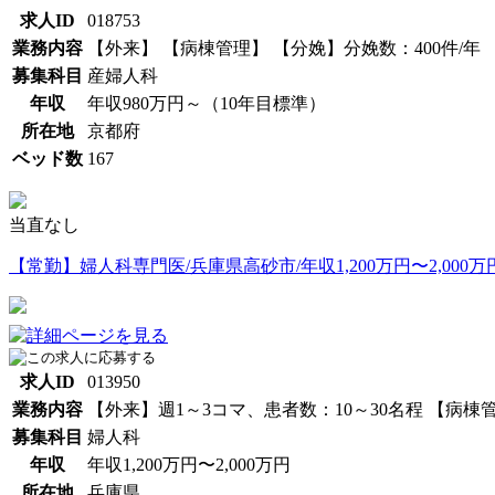
求人ID
018753
業務内容
【外来】 【病棟管理】 【分娩】分娩数：400件/年 
募集科目
産婦人科
年収
年収980万円～（10年目標準）
所在地
京都府
ベッド数
167
当直なし
【常勤】婦人科専門医/兵庫県高砂市/年収1,200万円〜2,000万
求人ID
013950
業務内容
【外来】週1～3コマ、患者数：10～30名程 【病棟
募集科目
婦人科
年収
年収1,200万円〜2,000万円
所在地
兵庫県