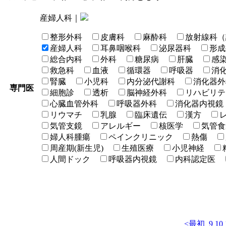
産婦人科｜
整形外科
皮膚科
麻酔科
放射線科（
産婦人科
耳鼻咽喉科
泌尿器科
形成
総合内科
外科
糖尿病
肝臓
感
救急科
血液
循環器
呼吸器
消
腎臓
小児科
内分泌代謝科
消化器外
専門医
細胞診
透析
脳神経外科
リハビリテ
心臓血管外科
呼吸器外科
消化器内視鏡
リウマチ
乳腺
臨床遺伝
漢方
気管支鏡
アレルギー
核医学
気管食
婦人科腫瘍
ペインクリニック
熱傷
周産期(新生児)
生殖医療
小児神経
人間ドック
呼吸器内視鏡
内科認定医
<最初
9
10