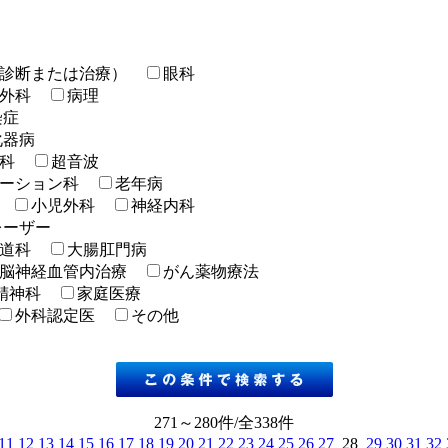
診断または治療）
眼科
外科
病理
染症
化器病
科
超音波
ーション科
老年病
小児外科
神経内科
レーザー
道科
大腸肛門病
脳神経血管内治療
がん薬物療法
精神科
家庭医療
外科認定医
その他
271～280件/全338件
11
12
13
14
15
16
17
18
19
20
21
22
23
24
25
26
27
28
29
30
31
32