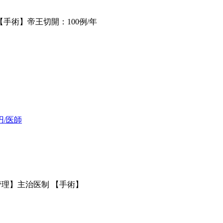
【手術】帝王切開：100例/年
円/医師
管理】主治医制 【手術】