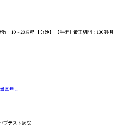
数：10～20名程 【分娩】 【手術】帝王切開：136例/月
/当直無し
バプテスト病院