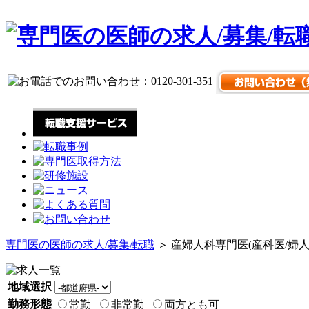
専門医の医師の求人/募集/転職
＞ 産婦人科専門医(産科医/婦
地域選択
勤務形態
常勤
非常勤
両方とも可