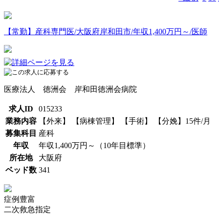
【常勤】産科専門医/大阪府岸和田市/年収1,400万円～/医師
医療法人 徳洲会 岸和田徳洲会病院
求人ID
015233
業務内容
【外来】 【病棟管理】 【手術】 【分娩】15件/月
募集科目
産科
年収
年収1,400万円～（10年目標準）
所在地
大阪府
ベッド数
341
症例豊富
二次救急指定