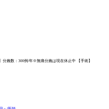
娩】分娩数：300例/年※無痛分娩は現在休止中 【手術】
円～/医師