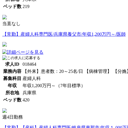
ベッド数
219
当直なし
【常勤】産婦人科専門医/兵庫県養父市/年収1,200万円～/医師
求人ID
018464
業務内容
【外来】患者数：20～25名/日 【病棟管理】 【分
募集科目
産婦人科
年収
年収1,200万円～（7年目標準）
所在地
兵庫県
ベッド数
420
週4日勤務
【常勤】【産科】産婦人科専門医/岐阜県恵那市/年収１,000万