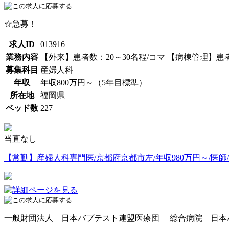
☆急募！
求人ID
013916
業務内容
【外来】患者数：20～30名程/コマ 【病棟管理】患者
募集科目
産婦人科
年収
年収800万円～（5年目標準）
所在地
福岡県
ベッド数
227
当直なし
【常勤】産婦人科専門医/京都府京都市左/年収980万円～/医師
一般財団法人 日本バプテスト連盟医療団 総合病院 日本