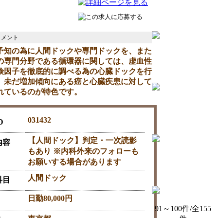
予知の為に人間ドックや専門ドックを、また
の専門分野である循環器に関しては、虚血性
険因子を徹底的に調べる為の心臓ドックを行
。未だ増加傾向にある癌と心臓疾患に対して
れているのが特色です。
031432
D
【人間ドック】判定・一次読影
内容
もあり ※内科外来のフォローも
お願いする場合があります
人間ドック
科目
日勤80,000円
91～100件/全155