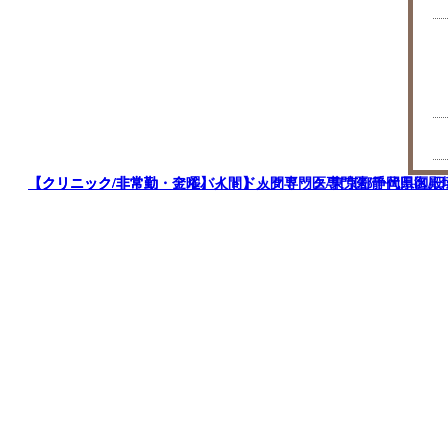
【クリニック/非常勤・アルバイト】人間ドック専門医/静岡県御殿場市/
【クリニック/非常勤 金曜】人間ドック専門医/東京都千代田区/日勤8