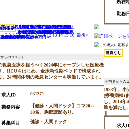
所在
勤務
半日45,000円
【非常勤・アルバイト 月曜ま
人間ドック専門医/長野県飯田
人間ドック専門医/兵庫県たつ
人間ドック専門医/埼玉県日高
【病院/非常勤 第1.3.5土曜
救急指定
たは日曜】人間ドック専門医/
市/【求人/健診医師の募集で
の市/【求人/健診医師の募集で
市/【求人/健診医師の募集。※
AM】人間ドック専門医/埼玉県
1
2
3
4
5
6
7
8
9
10
11
12
13
14
15
16
最後>
県横浜市泉区/医師
収1,000万円～
資格必須】年収1,540万円～
半日40,000円
当直なし
の救急医療を担うべく2024年にオープンした医療機
す。HCUをはじめ、全床急性期ベッドで構成され
り、24時間体制の救急センターも稼働しています。
1983年
031371
求人ID
(療養病棟
し、2014
【健診・人間ドック】コマ20～
業務内容
準を満たし
30名。胸部読影あり。
健診・人間ドック
募集科目
求人I