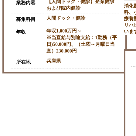
【人間ドック・健診】企業健診
業務内容
消化
および院内健診
科、
人間ドック・健診
療養
募集科目
リハ
年収1,000万円～
いま
年収
※当直給与別途支給：1勤務（平
※
日)50,000円、（土曜～月曜日当
直）230,000円
兵庫県
所在地