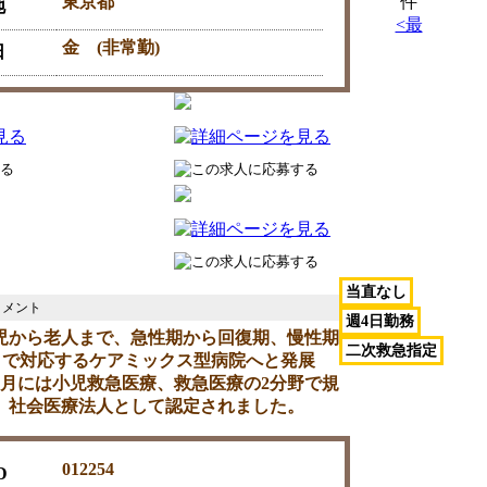
東京都
件
地
<最
金 (非常勤)
日
当直なし
週4日勤務
、小児から老人まで、急性期から回復期、慢性期
二次救急指定
)まで対応するケアミックス型病院へと発展
年4月には小児救急医療、救急医療の2分野で規
、社会医療法人として認定されました。
012254
D