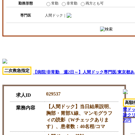
勤務形態
常勤
非常勤
両方とも可
専門医
人間ドック｜
二次救急指定
【病院/非常勤 週2日～】人間ドック専門医/東京都あきる
029537
求人ID
高額
【人間ドック】当日結果説明、
業務内容
間ドッ
胸部・胃部X線、マンモグラフ
診クリ
ィの読影（Wチェックありま
万円
す）、患者数：40名程/コマ