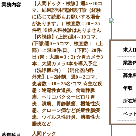
【人間ドック・検診】週4～10コ
業務内容
マ、結果説明/問診聴打診（経験
に応じて読影もお願いする場合
があります。）検査数：20～25
件程 ※婦人科検診はありません
【内視鏡】(上部)週4～10コマ、
(下部)週0～5コマ、検査数：（上
求人I
部）上限30件/日、（下部）20件/
日 (胃：大腸＝3：2) ☆胃カメラ3
業務
本、大腸カメラ3本を導入予定
（洗浄機2台） 【消化器内科
募集
外来】1～2診制、週0～2コマ、
患者数：18～25名/コマ ☆主な疾
年収
患：逆流性食道炎、食道静脈
瘤、ヘリコバクターピロリ胃
所在
炎、潰瘍、胃静脈瘤、機能性疾
患、クローン病など炎症性腸疾
ベッ
患、ウイルス性肝炎、潰瘍性大
腸炎など
人間ドック
募集科目