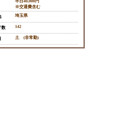
半日40,000円
※交通費含む
埼玉県
地
142
ド数
土 (非常勤)
日