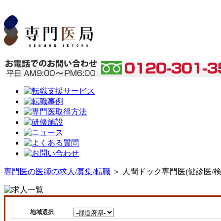
専門医の医師の求人/募集/転職
＞ 人間ドック専門医(健診医/
地域選択