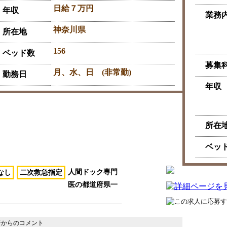
日給７万円
年収
業務
神奈川県
所在地
156
ベッド数
募集
月、水、日 (非常勤)
勤務日
年収
所在
ベッ
人間ドック専門
なし
二次救急指定
医の都道府県一