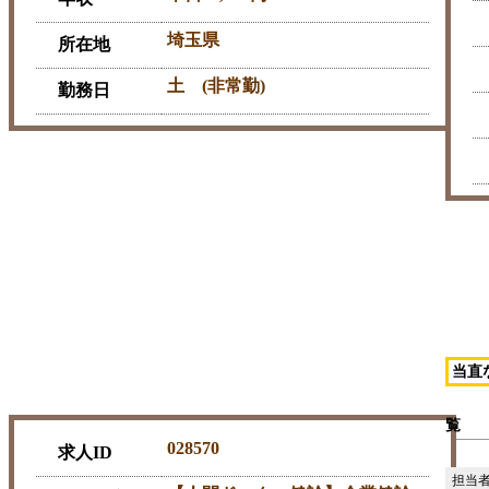
埼玉県
所在地
土 (非常勤)
勤務日
当直
医療法人社団 仁徳会 とくなが病院
覧
028570
求人ID