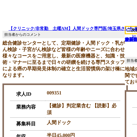
【クリニック/非常勤 土曜AM】人間ドック専門医/埼玉県さいたま市/
二次
初
神奈川
す】
す】年
産業医
日高市/
総合健診センターとして、定期健診・人間ドック・乳が
ん検診・子宮がん検診など皆様の年齢やニーズに合わせ
様々なコースをご用意し、最新の医療機器と、知識・技
術・マナーに至るまで日々の研鑚を続ける専門スタッフ
による癌の早期発見体制の確立と生活習慣病の架け橋に
地域
なります。
関で
てお
009351
求人ID
【健診】判定業含む 【読影】必
業務内容
須
人間ドック
募集科目
半日45,000円
年収