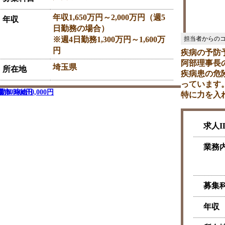
年収1,650万円～2,000万円（週5
年収
日勤務の場合）
※週4日勤務1,300万円～1,600万
円
疾病の予防
阿部理事長
埼玉県
所在地
疾病患の危
っています
時給10,000円
0,000円
特に力を入
求人I
業務
募集
年収