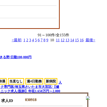
91～100件/全155件
<最初
1
2
3
4
5
6
7
8
9
10
11
12
13
14
15
16
最後>
野/日勤100,000円
待遇
当直なし
週4日勤務
新病院
人
ク専門医/埼玉県さいたま市大宮区/【健
ニック求人/医師】年収1,650万円～2,000
030918
求人ID