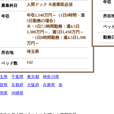
年収
人間ドック ※産業医必須
募集科目
年収1,540万円～（1日8時間・週
所在
年収
5日勤務の場合）
※・1日7.5時間勤務：週4.5日
ベッ
1,300万円～、週5日1,450万円～
勤務
・1日8時間勤務：週4.5日1,390
万円～
埼玉県
所在地
142
ベッド数
玉県
千葉県
東京都
神奈川県
賀県
京都府
大阪府
兵庫県
奈
岡県
沖縄県