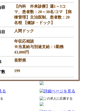
【内科 外来診療】週1～3コ
内容
マ、患者数：20～30名/コマ 【病
棟管理】主治医制、患者数：20
名程 【健診・ドック】
人間ドック
科目
年収応相談
※当直給与別途支給：1勤務
43,000円
長野県
地
199
ド数