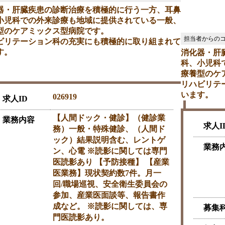
器・肝臓疾患の診断治療を積極的に行う一方、耳鼻
小児科での外来診療も地域に提供されている一般、
型のケアミックス型病院です。
ビリテーション科の充実にも積極的に取り組まれて
す。
消化器・肝
科、小児科
産業医資格必須
療養型のケ
リハビリテ
います。
026919
求人ID
【人間ドック・健診】（健診業
業務内容
求人I
務）一般・特殊健診、（人間ド
ック）結果説明含む、レントゲ
業務
ン、心電 ※読影に関しては専門
医読影あり 【予防接種】 【産業
医業務】現状契約数7件。月一
回/職場巡視、安全衛生委員会の
参加、産業医面談等、報告書作
成など。 ※読影に関しては、専
募集
門医読影あり。