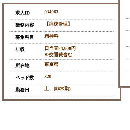
034063
求人ID
【病棟管理】
業務内容
精神科
募集科目
日当直84,000円
年収
※交通費含む
東京都
所在地
320
ベッド数
土 (非常勤)
勤務日