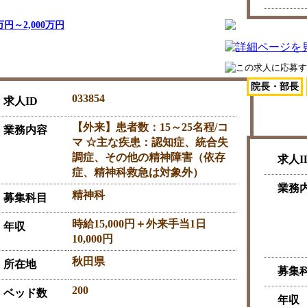
0万円～2,000万円
院長・部長
033854
求人ID
【外来】患者数：15～25名程/コ
業務内容
マ ☆主な疾患：認知症、統合失
調症、その他の精神障害（依存
求人I
症、精神科救急は対象外）
業務
精神科
募集科目
時給15,000円＋外来手当1日
年収
10,000円
秋田県
所在地
募集
200
ベッド数
年収