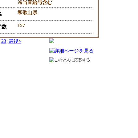
※当直給与含む
和歌山県
地
157
ド数
23
最後>