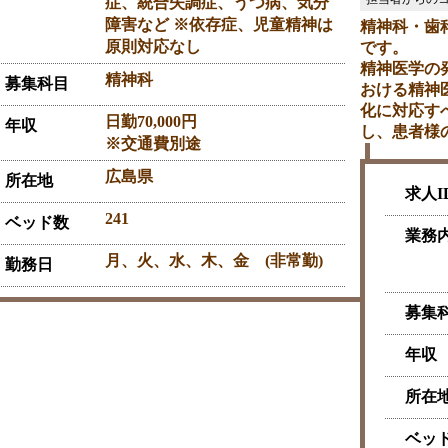
症、統合失調症、うつ病、気分
障害など ※依存症、児童精神は
精神科・歯
原則対応なし
です。
精神医学の
精神科
募集科目
おける精神
化に対応す
日勤70,000円
年収
し、患者様
※交通費別途
広島県
所在地
求人I
241
ベッド数
業務
月、火、水、木、金 (非常勤)
勤務日
募集
年収
所在
ベッ