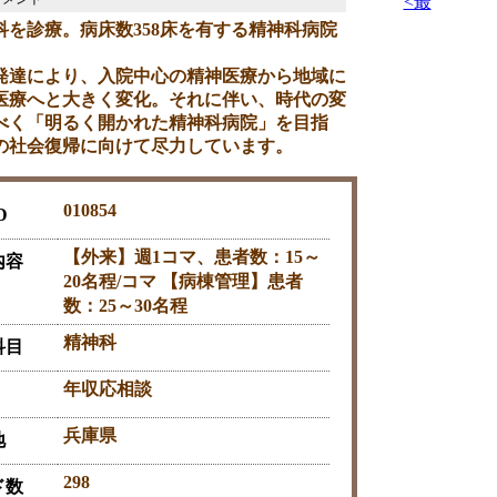
<最
科を診療。病床数358床を有する精神科病院
発達により、入院中心の精神医療から地域に
医療へと大きく変化。それに伴い、時代の変
べく「明るく開かれた精神科病院」を目指
の社会復帰に向けて尽力しています。
010854
D
【外来】週1コマ、患者数：15～
内容
20名程/コマ 【病棟管理】患者
数：25～30名程
精神科
科目
年収応相談
兵庫県
地
298
ド数