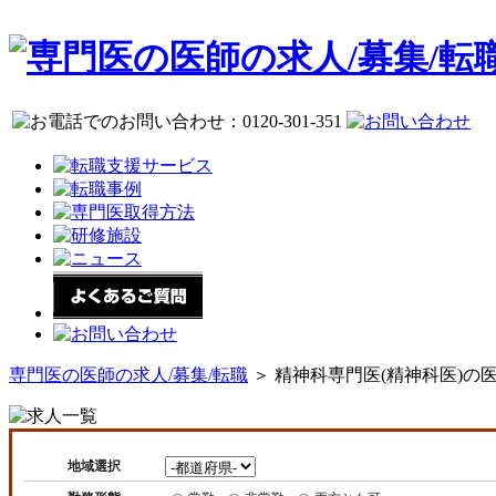
専門医の医師の求人/募集/転職
＞ 精神科専門医(精神科医)の
地域選択