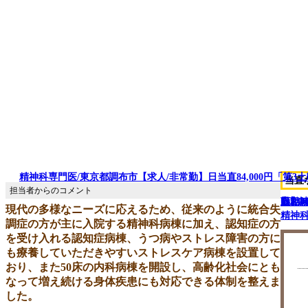
精神科専門医/東京都調布市【求人/非常勤】日当直84,000円「第3
当直
日勤7
応相
収1,2
勤】時給
収2,
現代の多様なニーズに応えるため、従来のように統合失
精神科
調症の方が主に入院する精神科病棟に加え、認知症の方
を受け入れる認知症病棟、うつ病やストレス障害の方に
も療養していただきやすいストレスケア病棟を設置して
おり、また50床の内科病棟を開設し、高齢化社会にとも
なって増え続ける身体疾患にも対応できる体制を整えま
した。