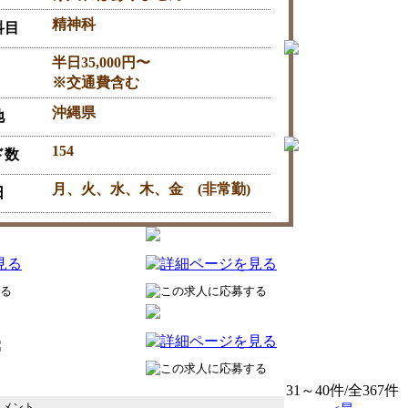
精神科
科目
半日35,000円〜
※交通費含む
沖縄県
地
154
ド数
月、火、水、木、金 (非常勤)
日
31～40件/全367件