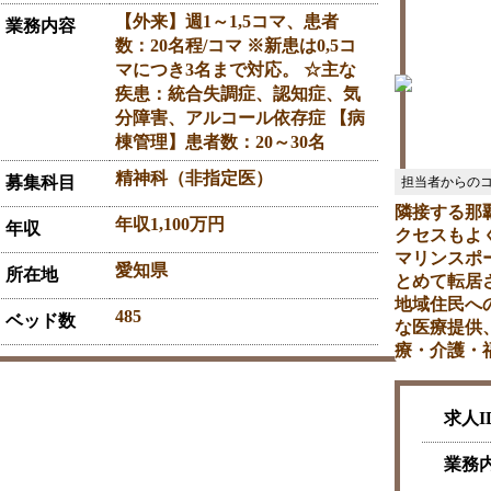
【外来】週1～1,5コマ、患者
業務内容
数：20名程/コマ ※新患は0,5コ
マにつき3名まで対応。 ☆主な
疾患：統合失調症、認知症、気
分障害、アルコール依存症 【病
棟管理】患者数：20～30名
精神科（非指定医）
募集科目
隣接する那
年収1,100万円
年収
クセスもよ
マリンスポ
愛知県
所在地
とめて転居
地域住民へ
485
ベッド数
な医療提供
療・介護・
求人I
業務