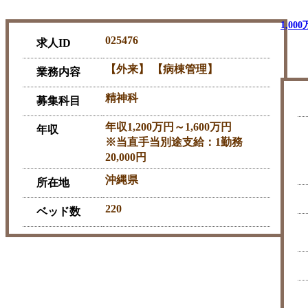
1,00
025476
求人ID
【外来】 【病棟管理】
業務内容
精神科
募集科目
年収1,200万円～1,600万円
年収
※当直手当別途支給：1勤務
20,000円
沖縄県
所在地
220
ベッド数