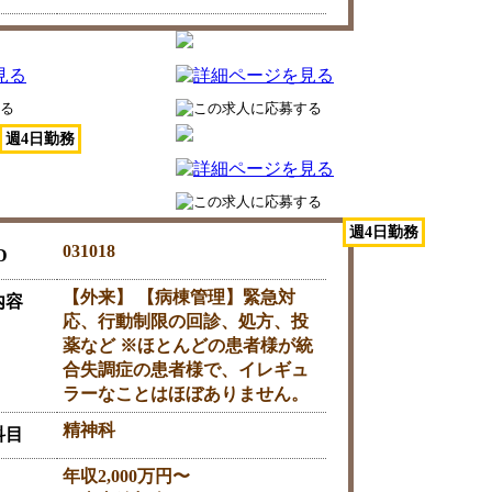
週4日勤務
週4日勤務
031018
D
【外来】 【病棟管理】緊急対
内容
応、行動制限の回診、処方、投
薬など ※ほとんどの患者様が統
合失調症の患者様で、イレギュ
ラーなことはほぼありません。
精神科
科目
年収2,000万円〜