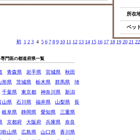
所在
ベッ
初
1
2
3
4
5
6
7
8
9
10
11
12
13
14
15
16
17
18
19
20
21
22
科専門医の都道府県一覧
道
青森県
岩手県
宮城県
秋田
山形県
茨城県
栃木県
群馬県
埼
千葉県
東京都
神奈川県
新潟
富山県
石川県
福井県
山梨県
長
岐阜県
静岡県
愛知県
三重県
県
京都府
大阪府
兵庫県
奈良
和歌山県
広島県
山口県
香川県