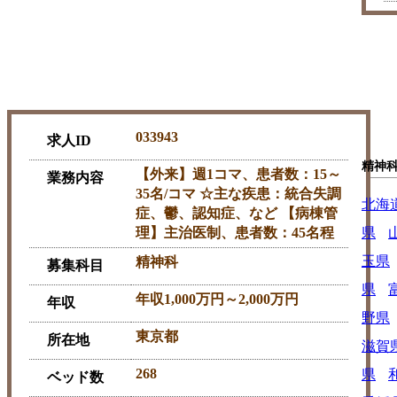
033943
求人ID
精神
【外来】週1コマ、患者数：15～
業務内容
35名/コマ ☆主な疾患：統合失調
北海
症、鬱、認知症、など 【病棟管
理】主治医制、患者数：45名程
県
玉県
精神科
募集科目
県
年収1,000万円～2,000万円
年収
野県
東京都
所在地
滋賀
268
県
ベッド数