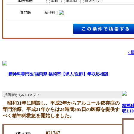
勤務形態
常勤
非常勤
両方とも可
専門医
精神科｜
<
精神科専門医/福岡県 福岡市【求人/医師】年収応相談
昭和31年に開設し、平成2年からアルコール依存症の
精神科
専門治療、平成21年からは24時間365日の医療を提供す
収1,1
べく精神科救急を開始しました。
021747