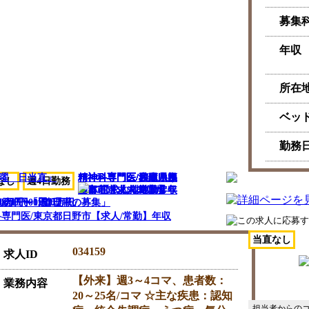
募集
年収
所在
ベッ
勤務
土曜 日当直」
精神科専門医/広島県福
精神科専門医/兵庫県加
精神科専門医/沖縄県う
精神科専門医/秋田県由
精神科専門医/和歌山県
なし
週4日勤務
山市/【求人/非常勤】
古郡【求人/常勤】年収
るま市【求人/常勤】年
利本荘市【求人/非常
新宮市【求人/常勤】年
0,000円「週1日～」
談
00万円～1,600万円
15,000円
000万円〜「管理職の募集」
専門医/東京都日野市【求人/常勤】年収
当直なし
034159
求人ID
【外来】週3～4コマ、患者数：
業務内容
20～25名/コマ ☆主な疾患：認知