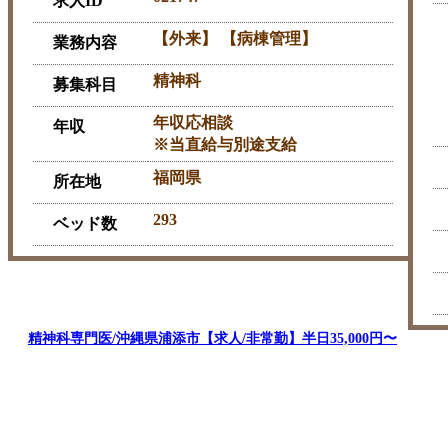
求人ID
【外来】 【病棟管理】
業務内容
精神科
募集科目
年収応相談
年収
※当直給与別途支給
福岡県
所在地
293
ベッド数
精神科専門医/沖縄県浦添市【求人/非常勤】半日35,000円〜