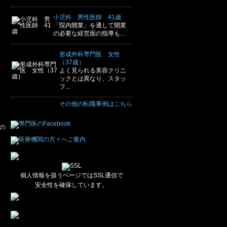
小児科 男性医師 41歳
「院内開業」を通して開業
の必要な経営面の指導も...
形成外科専門医 女性
（37歳）
よく見られる美容クリニ
ックとは異なり、スタッ
フ...
その他の転職事例はこちら
の
個人情報を扱うページではSSL通信で
安全性を確保しています。