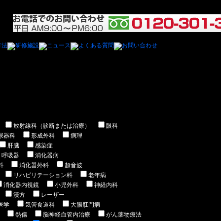
精神科医)の医師の求人/募集一覧
放射線科（診断または治療）
眼科
尿器科
形成外科
病理
肝臓
感染症
呼吸器
消化器病
科
消化器外科
超音波
リハビリテーション科
老年病
消化器内視鏡
小児外科
神経内科
漢方
レーザー
医学
気管食道科
大腸肛門病
熱傷
脳神経血管内治療
がん薬物療法