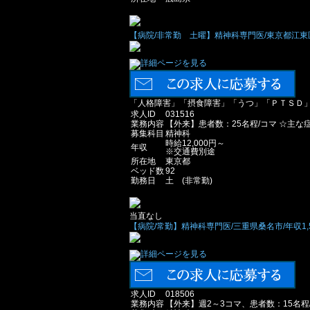
【病院/非常勤 土曜】精神科専門医/東京都江東区/
「人格障害」「摂食障害」「うつ」「ＰＴＳＤ
求人ID
031516
業務内容
【外来】患者数：25名程/コマ ☆主
募集科目
精神科
時給12,000円～
年収
※交通費別途
所在地
東京都
ベッド数
92
勤務日
土 (非常勤)
当直なし
【病院/常勤】精神科専門医/三重県桑名市/年収1,
求人ID
018506
業務内容
【外来】週2～3コマ、患者数：15名程