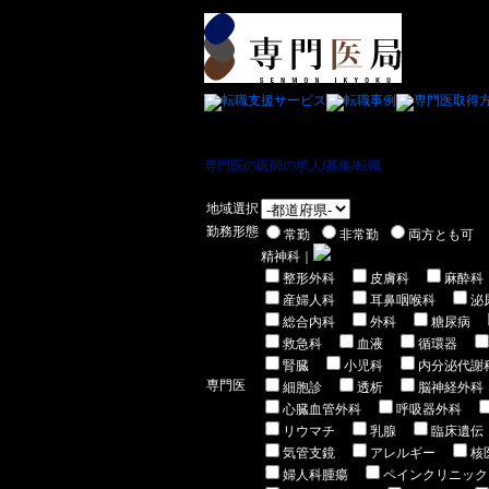
専門医の医師の求人/募集/転職
＞ 精神科専門医(
地域選択
勤務形態
常勤
非常勤
両方とも可
精神科｜
整形外科
皮膚科
麻酔科
産婦人科
耳鼻咽喉科
泌
総合内科
外科
糖尿病
救急科
血液
循環器
腎臓
小児科
内分泌代謝
専門医
細胞診
透析
脳神経外科
心臓血管外科
呼吸器外科
リウマチ
乳腺
臨床遺伝
気管支鏡
アレルギー
核
婦人科腫瘍
ペインクリニック