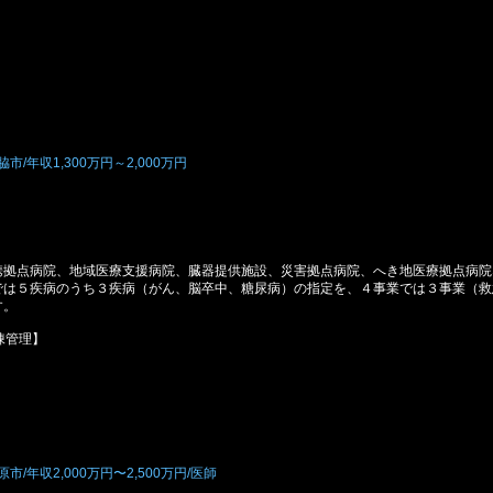
年収1,300万円～2,000万円
携拠点病院、地域医療支援病院、臓器提供施設、災害拠点病院、へき地医療拠点病院
では５疾病のうち３疾病（がん、脳卒中、糖尿病）の指定を、４事業では３事業（救
す。
棟管理】
年収2,000万円〜2,500万円/医師