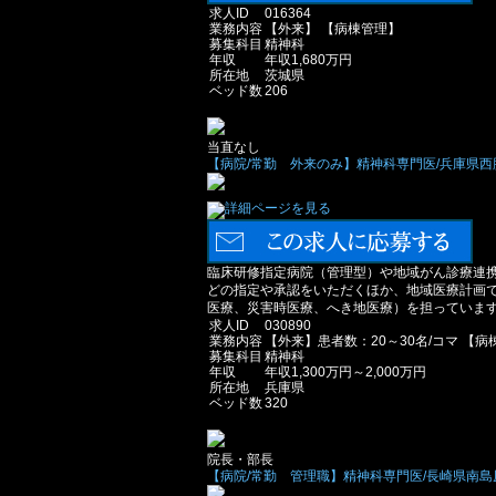
求人ID
016364
業務内容
【外来】 【病棟管理】
募集科目
精神科
年収
年収1,680万円
所在地
茨城県
ベッド数
206
当直なし
【病院/常勤 外来のみ】精神科専門医/兵庫県西脇市/
臨床研修指定病院（管理型）や地域がん診療連
どの指定や承認をいただくほか、地域医療計画
医療、災害時医療、へき地医療）を担っていま
求人ID
030890
業務内容
【外来】患者数：20～30名/コマ 【病
募集科目
精神科
年収
年収1,300万円～2,000万円
所在地
兵庫県
ベッド数
320
院長・部長
【病院/常勤 管理職】精神科専門医/長崎県南島原市/