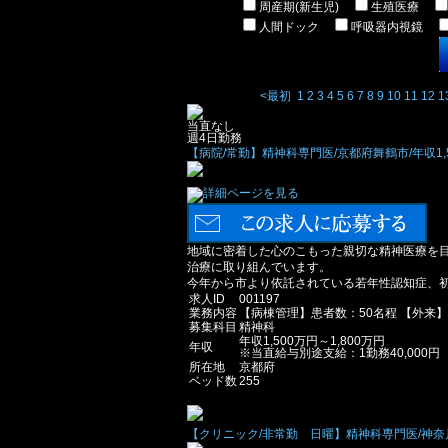
周産期(新生児)
生殖医療
人間ドック
呼吸器内視鏡
<最初
1
2
3
4
5
6
7
8
9
10
11
12
1
当直なし
週4日勤務
【病院/常勤】精神科専門医/京都府舞鶴市/年収1,5
地域に密着した心のこもった親切な精神医療を
治療に取り組んでいます。
今年から市より依託されている若年性認知症、
求人ID
001197
業務内容
【病棟管理】患者数：50名程 【外来】
募集科目
精神科
年収1,500万円～1,800万円
年収
※当直給与別途支給：1勤務40,000円
所在地
京都府
ベッド数
255
【クリニック/非常勤 日曜】精神科専門医/神奈川県