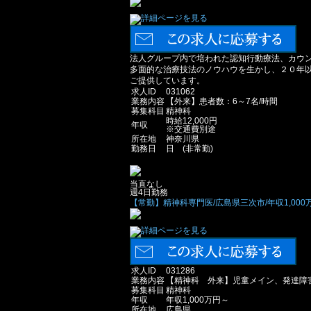
法人グループ内で培われた認知行動療法、カウ
多面的な治療技法のノウハウを生かし、２０年
ご提供しています。
求人ID
031062
業務内容
【外来】患者数：6～7名/時間
募集科目
精神科
時給12,000円
年収
※交通費別途
所在地
神奈川県
勤務日
日 (非常勤)
当直なし
週4日勤務
【常勤】精神科専門医/広島県三次市/年収1,000
求人ID
031286
業務内容
【精神科 外来】児童メイン、発達障害
募集科目
精神科
年収
年収1,000万円～
所在地
広島県