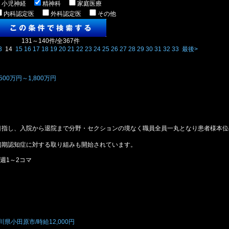
小児神経
精神科
家庭医療
内科認定医
外科認定医
その他
131～140件/全367件
3
14
15
16
17
18
19
20
21
22
23
24
25
26
27
28
29
30
31
32
33
最後>
00万円～1,800万円
目指し、入院から退院まで分野・セクションの境なく職員全員一丸となり患者様本位
初期認知症に対する取り組みも開始されています。
週1～2コマ
小田原市/時給12,000円