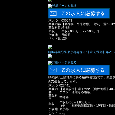
求人ID
030543
業務内容
【精神科 外来診療】1診制、週2～3コ
募集科目
精神科
年収
年収2,000万円〜2,500万円
所在地
長崎県
ベッド数
126
精神科専門医/東京都青梅市/【求人/医師】年収1,4
緑の多い丘陵地帯にある精神科病院です。統合
の支援もしています。
求人ID
023441
業務内
【外来診療】週１コマ 【病棟管理】40
容
タクシー送迎も応相談。
募集科
精神科
目
年収1,400～1,800万円
年収
（例： 精神保健指定医・10年目・医師
所在地
東京都
ベッド
270