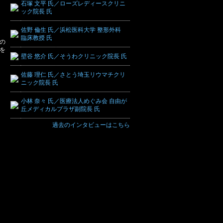
石塚 文平 氏／ローズレディースクリニ
ック院長 氏
佐野 倫生 氏／浜松医科大学 整形外科
臨床教授 氏
の
を
壁谷 悠介 氏／そうわクリニック院長 氏
佐藤 理仁 氏／さとう埼玉リウマチクリ
ニック院長 氏
小林 奈々 氏／医療法人めぐみ会 自由が
丘メディカルプラザ副院長 氏
過去のインタビューはこちら