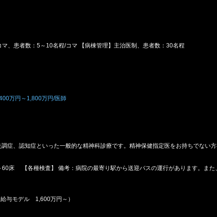
マ、患者数：5～10名程/コマ 【病棟管理】主治医制、患者数：30名程
00万円～1,800万円/医師
失調症、認知症といった一般的な精神科診療です。精神保健指定医をお持ちでない方
～60床 【各種検査】 備考：病院の最寄り駅から送迎バスの運行があります。また
給与モデル 1,600万円～）