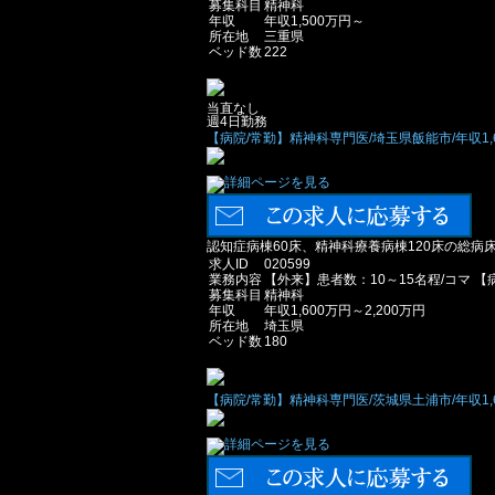
募集科目
精神科
年収
年収1,500万円～
所在地
三重県
ベッド数
222
当直なし
週4日勤務
【病院/常勤】精神科専門医/埼玉県飯能市/年収1,6
認知症病棟60床、精神科療養病棟120床の総病
求人ID
020599
業務内容
【外来】患者数：10～15名程/コマ 
募集科目
精神科
年収
年収1,600万円～2,200万円
所在地
埼玉県
ベッド数
180
【病院/常勤】精神科専門医/茨城県土浦市/年収1,