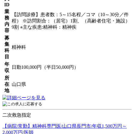
ID
業
【訪問診療】患者数：5～15名程／コマ（10～30分／件
務
程） ※訪問割合：（居宅）1割、（高齢者住宅・施設）
内
9割 ⭐︎主な疾患:精神科：精神疾
容
募
集
精神科
科
目
年
日勤100,000円（半日50,000円）
収
所
在
山口県
地
二次救急指定
【病院/常勤】精神科専門医/山口県長門市/年収1,500万円～
2,000万円/医師