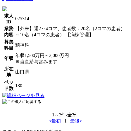
求人
025314
ID
業務
【外来】週2～4コマ、患者数：20名（2コマの患者）
内容
～10名（4コマの患者） 【病棟管理】
募集
精神科
科目
年収1,500万円～2,000万円
年収
※当直給与含みます
所在
山口県
地
ベッ
180
ド数
1～3件/全3件
<最初
1
最後>