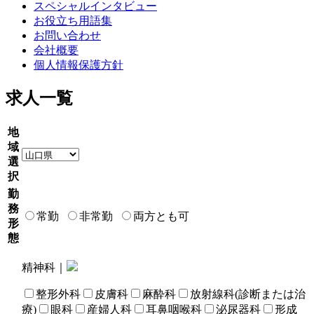
スペシャルインタビュー
お役立ち用語集
お問い合わせ
会社概要
個人情報保護方針
求人一覧
地
域
選
択
勤
務
常勤
非常勤
両方とも可
形
態
精神科｜
整形外科
皮膚科
麻酔科
放射線科(診断または治
療)
眼科
産婦人科
耳鼻咽喉科
泌尿器科
形成