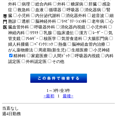
外科
病理
総合内科
外科
糖尿病
肝臓
感染
症
救急科
血液
循環器
呼吸器
消化器病
腎
臓
小児科
内分泌代謝科
消化器外科
超音波
細
専
胞診
透析
脳神経外科
ﾘﾊﾋﾞﾘﾃｰｼｮﾝ科
老年病
心
門
臓血管外科
呼吸器外科
消化器内視鏡
小児外科
医
神経内科
ﾘｳﾏﾁ
乳腺
臨床遺伝
漢方
ﾚｰｻﾞｰ
気
管支鏡
ｱﾚﾙｷﾞｰ
核医学
気管食道科
大腸肛門病
婦人科腫瘍
ﾍﾟｲﾝｸﾘﾆｯｸ
熱傷
脳神経血管内治療
がん薬物療法
周産期(新生児)
生殖医療
小児神経
精神科
家庭医療
人間ﾄﾞｯｸ
呼吸器内視鏡
内科
認定医
外科認定医
その他
1～3件/全3件
<最初
1
最後>
当直なし
週4日勤務