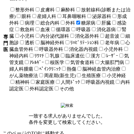
整形外科
皮膚科
麻酔科
放射線科(診断または治
療)
眼科
産婦人科
耳鼻咽喉科
泌尿器科
形成
外科
病理
総合内科
外科
糖尿病
肝臓
感染
症
救急科
血液
循環器
呼吸器
消化器病
腎
臓
小児科
内分泌代謝科
消化器外科
超音波
細
専
胞診
透析
脳神経外科
ﾘﾊﾋﾞﾘﾃｰｼｮﾝ科
老年病
心
門
臓血管外科
呼吸器外科
消化器内視鏡
小児外科
医
神経内科
ﾘｳﾏﾁ
乳腺
臨床遺伝
漢方
ﾚｰｻﾞｰ
気
管支鏡
ｱﾚﾙｷﾞｰ
核医学
気管食道科
大腸肛門病
婦人科腫瘍
ﾍﾟｲﾝｸﾘﾆｯｸ
熱傷
脳神経血管内治療
がん薬物療法
周産期(新生児)
生殖医療
小児神経
精神科
家庭医療
人間ﾄﾞｯｸ
呼吸器内視鏡
内科
認定医
外科認定医
その他
一致する求人がありませんでした。
条件を変更して検索してください。
このページのTOPに移動する