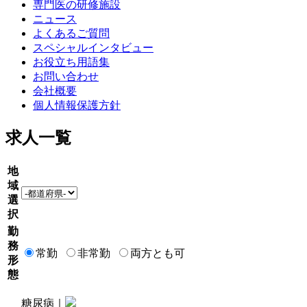
専門医の研修施設
ニュース
よくあるご質問
スペシャルインタビュー
お役立ち用語集
お問い合わせ
会社概要
個人情報保護方針
求人一覧
地
域
選
択
勤
務
常勤
非常勤
両方とも可
形
態
糖尿病｜