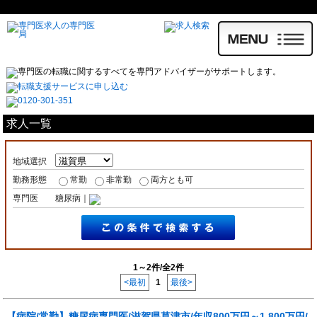
求人一覧
地域選択
勤務形態
常勤
非常勤
両方とも可
専門医
糖尿病｜
1～2件/全2件
<最初
1
最後>
【病院/常勤】糖尿病専門医/滋賀県草津市/年収800万円～1,800万円/