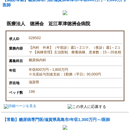
医師
医療法人 徳洲会 近江草津徳洲会病院
028502
求人ID
【内科 外来】（午前診）週1～2コマ、（夜診）週1～2コ
業務内容
マ 【病棟管理】主治医制、療養病棟、患者数：15～20名程
糖尿病内科
募集科目
年収800万円～1,800万円
年収
※当直給与別途支給：1勤務（平日）30,000円
滋賀県
所在地
199
ベッド数
【常勤】糖尿病専門医/滋賀県高島市/年収1,300万円～/医師