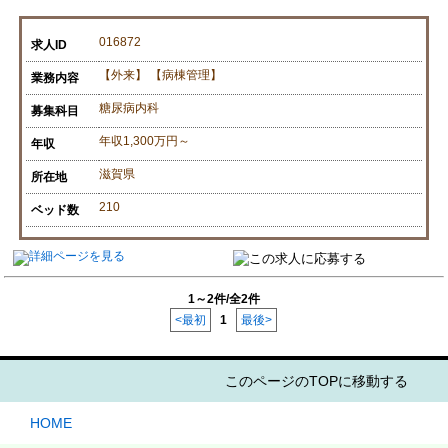
016872
求人ID
【外来】 【病棟管理】
業務内容
糖尿病内科
募集科目
年収1,300万円～
年収
滋賀県
所在地
210
ベッド数
1～2件/全2件
<最初
1
最後>
このページのTOPに移動する
HOME