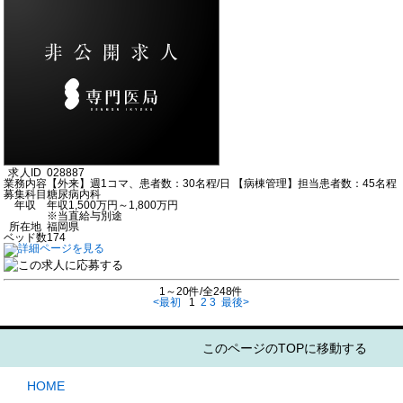
求人ID
028887
業務内容
【外来】週1コマ、患者数：30名程/日 【病棟管理】担当患者数：45名程
募集科目
糖尿病内科
年収
年収1,500万円～1,800万円
※当直給与別途
所在地
福岡県
ベッド数
174
1～20件/全248件
<最初
1
2
3
最後>
このページのTOPに移動する
HOME