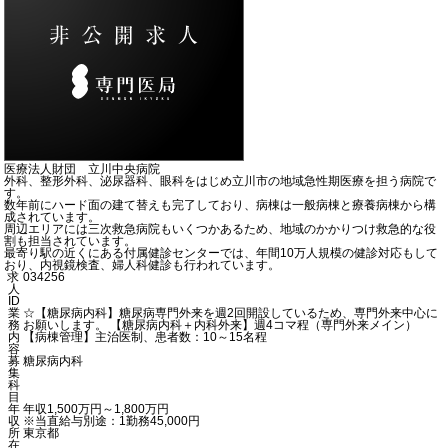
医療法人財団 立川中央病院
外科、整形外科、泌尿器科、眼科をはじめ立川市の地域急性期医療を担う病院で
す。
数年前にハード面の建て替えも完了しており、病棟は一般病棟と療養病棟から構
成されています。
周辺エリアには三次救急病院もいくつかあるため、地域のかかりつけ救急的な役
割も担当されています。
最寄り駅の近くにある付属健診センターでは、年間10万人規模の健診対応もして
おり、内視鏡検査、婦人科健診も行われています。
求
034256
人
ID
業
☆【糖尿病内科】糖尿病専門外来を週2回開設しているため、専門外来中心に
務
お願いします。 【糖尿病内科＋内科外来】週4コマ程（専門外来メイン）
内
【病棟管理】主治医制、患者数：10～15名程
容
募
糖尿病内科
集
科
目
年
年収1,500万円～1,800万円
収
※当直給与別途：1勤務45,000円
所
東京都
在