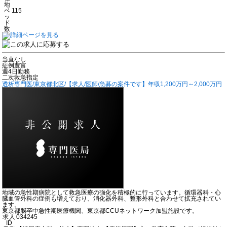
地
ベ
115
ッ
ド
数
当直なし
症例豊富
週4日勤務
二次救急指定
透析専門医/東京都北区/【求人/医師/急募の案件です】年収1,200万円～2,000万円
地域の急性期病院として救急医療の強化を積極的に行っています。循環器科・心
臓血管外科の症例も増えており、消化器外科、整形外科と合わせて拡充されてい
ます。
東京都脳卒中急性期医療機関、東京都CCUネットワーク加盟施設です。
求人
034245
ID