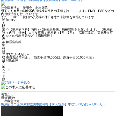
社会医療法人 黎明会 北出病院
県下でも有数の消化器内視鏡検査件数の実績を誇っています。EMR、ESDなどの
内視鏡治療も行っています。
また、日曜日・祝日に小児科の休日急患外来診療を実施しています。
求
011356
人
ID
業
☆【糖尿病内科】内科＋代謝疾患外来、病棟管理をお願いします。 【糖尿病
務
＋内科 外来】 ☆主な疾患：糖尿病（1型・2型）、脂質異常症、高尿酸血症
内
などの代謝疾患など 【病棟管理】
容
募
糖尿病内科
集
科
目
年
年収1,104万円～
収
※当直給与別途：（当直手当70,000/回、副直手当50,000円/回）
所
和歌山県
在
地
ベ
182
ッ
ド
数
当直なし
週4日勤務
二次救急指定
糖尿病専門医/東京都立川市柴崎町【求人/医師】年収1,500万円～1,800万円