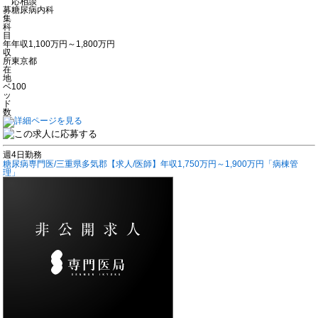
応相談
募
糖尿病内科
集
科
目
年
年収1,100万円～1,800万円
収
所
東京都
在
地
ベ
100
ッ
ド
数
週4日勤務
糖尿病専門医/三重県多気郡【求人/医師】年収1,750万円～1,900万円「病棟管
理」