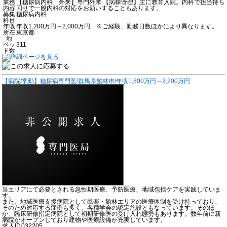
業務
【糖尿病内科 外来】専門外来 【病棟管理】主に教育入院。内科で担当持ち
内容
回りで一般内科の対応をお願いすることもあります。
募集
糖尿病内科
科目
年収
年収1,200万円～2,000万円 ※ご経験、勤務日数ほかにより異なります。
所在
東京都
地
ベッ
311
ド数
【病院/常勤】糖尿病専門医/群馬県館林市/年収1,800万円～2,200万円
当エリアにて必要とされる急性期医療、予防医療、地域包括ケアを実践していま
す。
また、地域医療支援病院として邑楽・館林エリアの医療体制を受け持っており、
そのため対応する症例も多く、各種学会の認定施設ともなっています。そのほ
か、臨床研修指定病院として初期研修医の受け入れ態勢もあります。数年前に新
病院がオープンしており建物や医療設備が充実しています。
求人ID
032205