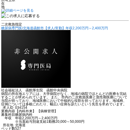
在
地
二次救急指定
糖尿病専門医/北海道函館市【求人/常勤】年収2,200万円～2,400万円
社会福祉法人 函館厚生院 函館中央病院
病院の所在地エリアには、大学病院がなく、地域の病院でほとんどの医療を完結
することが求められています。 また、市内の二次救急医療と急性期医療について
当院が担っており、地域医療において中核的な役割を担っております。地域柄、
症例については多岐にわたり、幅広い症例を診たいという先生を求めています。
求人ID
034154
業務内容
【内科外来】 【病棟管理】
募集科目
糖尿病内科
年収
年収2,200万円～2,400万円
※当直給与別途支給1勤務20,000～50,000円
所在地
北海道
ベッド数
527