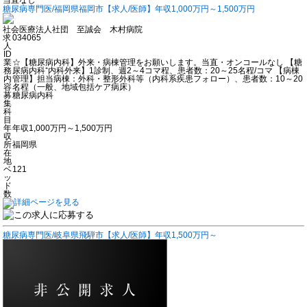
糖尿病専門医/福岡県福岡市【求人/医師】年収1,000万円～1,500万円
社会医療法人社団 至誠会 木村病院
求
034065
人
ID
業
☆【糖尿病内科】外来・病棟管理をお願いします。当直・オンコールなし 【糖
務
尿病内科⁺内科外来】1診制、週2～4コマ程、患者数：20～25名程/コマ 【病棟
内
管理】担当病棟：外科・整形外科等（内科系疾患フォロー）、患者数：10～20
容
名程（一般、地域包括ケア病床）
募
糖尿病内科
集
科
目
年
年収1,000万円～1,500万円
収
所
福岡県
在
地
ベ
121
ッ
ド
数
糖尿病専門医/岐阜県飛騨市【求人/医師】年収1,500万円～