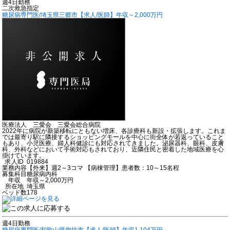
週4日勤務
二次救急指定
糖尿病専門医/埼玉県三郷市【求人/医師】年収～2,000万円
医療法人 三愛会 三愛会総合病院
2022年に病院が新築移転にともない増床、各診療科も新設・拡張します。これま
では最寄り駅に隣接するショッピングモールを中心に街全体が若返っていること
もあり、小児医療、婦人科健診にも対応されてきました。泌尿器科、眼科、皮膚
科、外科などにおいて手術対応もされており、近隣住民と密着した地域医療を心
掛けています。
求人ID
019884
業務内容
【外来】週2～3コマ 【病棟管理】患者数：10～15名程
募集科目
糖尿病内科
年収
年収～2,000万円
所在地
埼玉県
ベッド数
178
週4日勤務
糖尿病専門医/和歌山県御坊市【求人/医師】年収1,104万円～