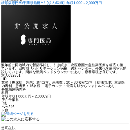
糖尿病専門医/千葉県船橋市/【求人/医師】年収1,000～2,000万円
数年前に同地域内で新築移転し、引き続き二次医療圏の急性期医療を幅広く担っ
ています。回復期リハビリテーション病棟、透析センター、外来化学療法室も開
設しています。閑静な新興ベッドタウンの中にあり、療養環境は良好です。
求人
032851
ID
業務
【糖尿病 外来】週4コマ、患者数：20～30名程/コマ 【病棟管理】主治医
内容
制、患者数：15名程 ・電子カルテ ・最寄り駅からシャトルバスあり。
募集
糖尿病内科
科目
年収
年収1,000万円～2,000万円
所在
千葉県
地
ベッ
246
ド数
当直なし