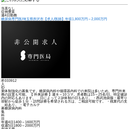
当直なし
症例豊富
週4日勤務
糖尿病専門医/埼玉県所沢市【求人/医師】年収1,800万円～2,000万円
求
033912
人
ID
業
体制強化の募集です。糖尿病内科や循環器内科での来院は多いため、専門外来
務
の設置も可能。 【 外来診療 】週８～10コマ。患者数は15～25名/日。特定健診
内
の対応もあります。 日によって２診体制の日もあり。 ・西武池袋腺・最寄り
容
駅から徒歩１分 ・訪問診療を希望される方は、ご相談可能です。 ・残業代の支
給あり。 ・電子カルテ
募
糖尿病内科
集
科
目
年
週4日1400～1600万円
収
週5日1800～2000万円
所
埼玉県