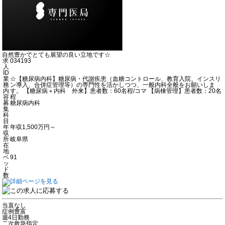
自然豊かでとても展望の良い立地です☆
求
034193
人
ID
業
☆【糖尿病内科】糖尿病・代謝疾患（血糖コントロール、教育入院、インスリ
務
ン導入、合併症管理等）の専門性を活かしつつ、一般内科全般をお願いしま
内
す。 【糖尿病＋内科 外来】患者数：60名程/コマ 【病棟管理】患者数：20名
容
程
募
糖尿病内科
集
科
目
年
年収1,500万円～
収
所
岐阜県
在
地
ベ
91
ッ
ド
数
当直なし
症例豊富
週4日勤務
二次救急指定