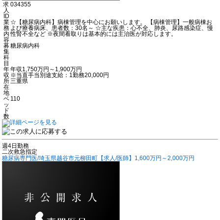
求
034355
人
ID
業
☆【糖尿病内科】病棟管理を中心にお願いします。 【病棟管理】一般病棟お
務
よび療養病床、患者数：30名～ ☆主な疾患：心不全、肺炎、尿路感染症、慢
内
性腎不全など ※夜間看取りは基本的には主治医が対応します。
容
募
糖尿病内科
集
科
目
年
年収1,750万円～1,900万円
収
※当直手当別途支給：1勤務20,000円
所
三重県
在
地
ベ
110
ッ
ド
数
週4日勤務
二次救急指定
糖尿病専門医/埼玉県越谷市元柳田町【求人/医師】1,600万円～2,000万円