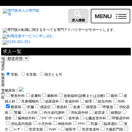
求人一覧
地
域
選
択
勤
常勤
非常勤
両方とも可
務
形
態
専
糖尿病｜
門
整形外科
皮膚科
麻酔科
放射線科(診断または治療)
眼科
産
医
婦人科
耳鼻咽喉科
泌尿器科
形成外科
病理
総合内科
外科
糖尿病
肝臓
感染症
救急科
血液
循環器
呼吸器
消化器
病
腎臓
小児科
内分泌代謝科
消化器外科
超音波
細胞診
透析
脳神経外科
ﾘﾊﾋﾞﾘﾃｰｼｮﾝ科
老年病
心臓血管外科
呼吸器外科
消化器内視鏡
小児外科
神経内科
ﾘｳﾏﾁ
乳腺
臨床遺伝
漢
方
ﾚｰｻﾞｰ
気管支鏡
ｱﾚﾙｷﾞｰ
核医学
気管食道科
大腸肛門病