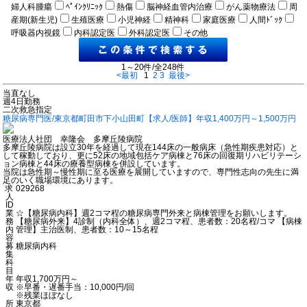
婦人科腫瘍
ﾍﾟｲﾝｸﾘﾆｯｸ
熱傷
脳神経血管内治療
がん薬物療法
周
産期(新生児)
生殖医療
小児神経
精神科
家庭医療
人間ﾄﾞｯｸ
呼吸器内視鏡
内科認定医
外科認定医
その他
1～20件/全248件
<最初
1
2
3
最後>
当直なし
週4日勤務
二次救急指定
糖尿病専門医/東京都町田市下小山田町【求人/医師】年収1,400万円～1,500万円
医療法人社団 幸隆会 多摩丘陵病院
多摩丘陵病院は設立30年を経過して現在144床の一般病床（急性期疾患対応）と
して稼動しており、更に52床の地域包括ケア病棟と76床の回復期リハビリテーシ
ョン病棟と44床の療養型病棟を併設しています。
当院は急性期～慢性期に至る医療を展開していますので、専門性志向の先生に満
足のいく職場環境にあります。
求
029268
人
ID
業
☆【糖尿病内科】週2コマ程の糖尿病専門外来と病棟管理をお願いします。
務
【糖尿病外来】4診制（内科全体）、週2コマ程、患者数：20名程/コマ 【病棟
内
管理】主治医制、患者数：10～15名程
容
募
糖尿病内科
集
科
目
年
年収1,700万円～
収
※早番・遅番手当：10,000円/回
※残業ほぼなし
所
東京都