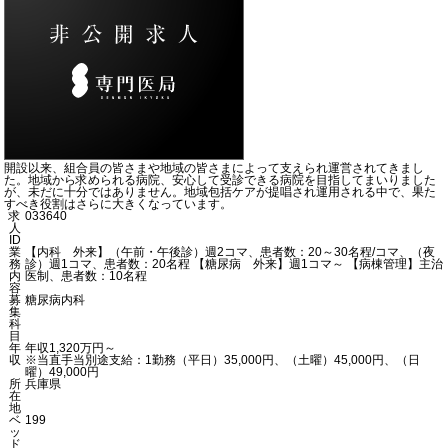
開設以来、組合員の皆さまや地域の皆さまによって支えられ運営されてきまし
た。地域から求められる病院、安心して受診できる病院を目指してまいりました
が、未だに十分ではありません。地域包括ケアが提唱され運用される中で、果た
すべき役割はさらに大きくなっています。
求
033640
人
ID
業
【内科 外来】（午前・午後診）週2コマ、患者数：20～30名程/コマ、（夜
務
診）週1コマ、患者数：20名程 【糖尿病 外来】週1コマ～ 【病棟管理】主治
内
医制、患者数：10名程
容
募
糖尿病内科
集
科
目
年
年収1,320万円～
収
※当直手当別途支給：1勤務（平日）35,000円、（土曜）45,000円、（日
曜）49,000円
所
兵庫県
在
地
ベ
199
ッ
ド