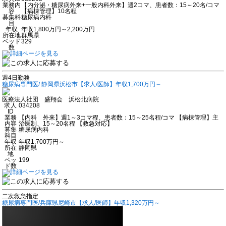
業務内
【内分泌・糖尿病外来+一般内科外来】週2コマ、患者数：15～20名/コマ
容
【病棟管理】10名程
募集科
糖尿病内科
目
年収
年収1,800万円～2,200万円
所在地
群馬県
ベッド
329
数
週4日勤務
糖尿病専門医/ 静岡県浜松市【求人/医師】年収1,700万円～
医療法人社団 盛翔会 浜松北病院
求人
034208
ID
業務
【内科 外来】週1～3コマ程、患者数：15～25名程/コマ 【病棟管理】主
内容
治医制、15～20名程 【救急対応】
募集
糖尿病内科
科目
年収
年収1,700万円～
所在
静岡県
地
ベッ
199
ド数
二次救急指定
糖尿病専門医/兵庫県尼崎市【求人/医師】年収1,320万円～