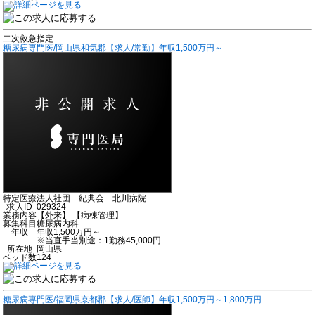
二次救急指定
糖尿病専門医/岡山県和気郡【求人/常勤】年収1,500万円～
特定医療法人社団 紀典会 北川病院
求人ID
029324
業務内容
【外来】 【病棟管理】
募集科目
糖尿病内科
年収
年収1,500万円～
※当直手当別途：1勤務45,000円
所在地
岡山県
ベッド数
124
糖尿病専門医/福岡県京都郡【求人/医師】年収1,500万円～1,800万円