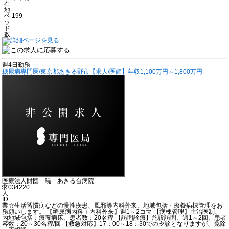
在
地
ベ
199
ッ
ド
数
週4日勤務
糖尿病専門医/東京都あきる野市【求人/医師】年収1,100万円～1,800万円
医療法人財団 暁 あきる台病院
求
034220
人
ID
業
☆生活習慣病などの慢性疾患、風邪等内科外来、地域包括・療養病棟管理をお
務
願いします。 【糖尿病内科＋内科外来】週1～2コマ 【病棟管理】主治医制、
内
地域包括：療養病床、患者数：20名程 【訪問診療】施設訪問、週1～2回、患者
容
数：20～30名程/回 【救急対応】17：00～18：30での夕診となりますが、免除