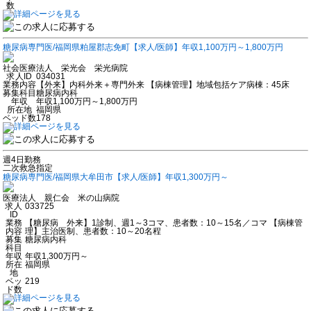
数
糖尿病専門医/福岡県粕屋郡志免町【求人/医師】年収1,100万円～1,800万円
社会医療法人 栄光会 栄光病院
求人ID
034031
業務内容
【外来】内科外来＋専門外来 【病棟管理】地域包括ケア病棟：45床
募集科目
糖尿病内科
年収
年収1,100万円～1,800万円
所在地
福岡県
ベッド数
178
週4日勤務
二次救急指定
糖尿病専門医/福岡県大牟田市【求人/医師】年収1,300万円～
医療法人 親仁会 米の山病院
求人
033725
ID
業務
【糖尿病 外来】1診制、週1～3コマ、患者数：10～15名／コマ 【病棟管
内容
理】主治医制、患者数：10～20名程
募集
糖尿病内科
科目
年収
年収1,300万円～
所在
福岡県
地
ベッ
219
ド数