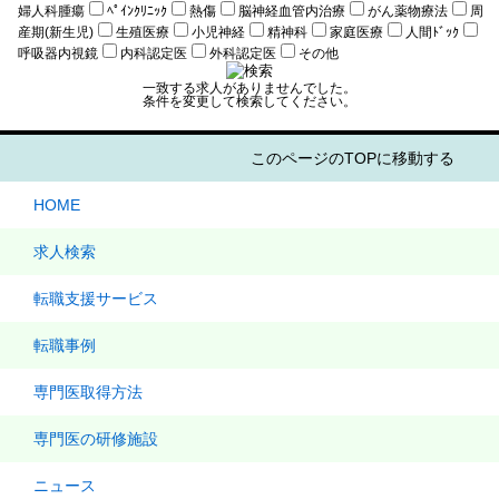
婦人科腫瘍
ﾍﾟｲﾝｸﾘﾆｯｸ
熱傷
脳神経血管内治療
がん薬物療法
周
産期(新生児)
生殖医療
小児神経
精神科
家庭医療
人間ﾄﾞｯｸ
呼吸器内視鏡
内科認定医
外科認定医
その他
一致する求人がありませんでした。
条件を変更して検索してください。
このページのTOPに移動する
HOME
求人検索
転職支援サービス
転職事例
専門医取得方法
専門医の研修施設
ニュース