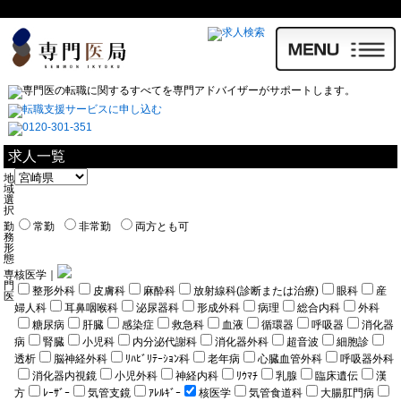
求人一覧
地
域
選
択
勤
常勤
非常勤
両方とも可
務
形
態
専
核医学｜
門
整形外科
皮膚科
麻酔科
放射線科(診断または治療)
眼科
産
医
婦人科
耳鼻咽喉科
泌尿器科
形成外科
病理
総合内科
外科
糖尿病
肝臓
感染症
救急科
血液
循環器
呼吸器
消化器
病
腎臓
小児科
内分泌代謝科
消化器外科
超音波
細胞診
透析
脳神経外科
ﾘﾊﾋﾞﾘﾃｰｼｮﾝ科
老年病
心臓血管外科
呼吸器外科
消化器内視鏡
小児外科
神経内科
ﾘｳﾏﾁ
乳腺
臨床遺伝
漢
方
ﾚｰｻﾞｰ
気管支鏡
ｱﾚﾙｷﾞｰ
核医学
気管食道科
大腸肛門病