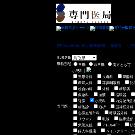
専門医の医師の求人/募集/転職
＞
鳥取県
＞
小児
地域選択
勤務形態
常勤
非常勤
両方とも可
小児科｜
整形外科
皮膚科
麻酔科
産婦人科
耳鼻咽喉科
泌
総合内科
外科
糖尿病
救急科
血液
循環器
腎臓
小児科
内分泌代謝
専門医
細胞診
透析
脳神経外科
心臓血管外科
呼吸器外科
リウマチ
乳腺
臨床遺伝
気管支鏡
アレルギー
核
婦人科腫瘍
ペインクリニック