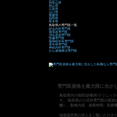
和歌山県
岡山県
広島県
山口県
愛媛県
福岡県
熊本県
鳥取県の専門医一覧
総合内科専門医
循環器専門医
消化器病専門医
腎臓専門医
脳神経外科専門医
老年病専門医
神経内科専門医
がん薬物療法専門医
専門医資格を最大限に生か
鳥取県内の病院/診療所/クリニック
す。 鳥取県の小児科専門医の医師
酬）、勤務内容、就業時間、医療
他都道府県の求人をご覧いただき