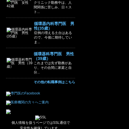
クリニック勤務中は、人
間関係に苦しみ、日々ス
ト...
循環器内科専門医 男
性(35歳）
症例の増える土台はある
ので、今後に期待してい
ま...
循環器科専門医 男性
（39歳）
これまでは先ず勤務があ
り、その合間に家庭と自
分...
その他の転職事例はこちら
個人情報を扱うページではSSL通信で
安全性を確保しています。