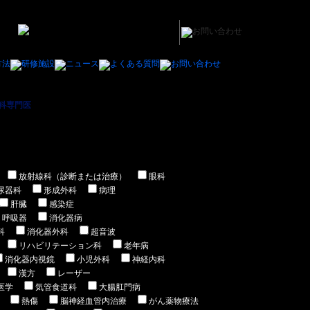
科専門医
＞ 鳥取県内の小児科専門医の医師の求人/募集一覧
放射線科（診断または治療）
眼科
尿器科
形成外科
病理
肝臓
感染症
呼吸器
消化器病
科
消化器外科
超音波
リハビリテーション科
老年病
消化器内視鏡
小児外科
神経内科
漢方
レーザー
医学
気管食道科
大腸肛門病
熱傷
脳神経血管内治療
がん薬物療法