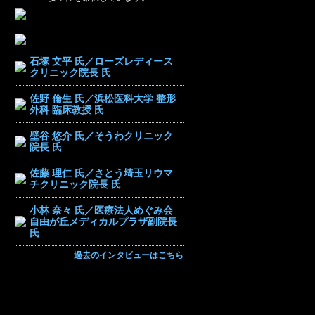
石塚 文平 氏／ローズレディース
クリニック院長 氏
佐野 倫生 氏／浜松医科大学 整形
外科 臨床教授 氏
壁谷 悠介 氏／そうわクリニック
院長 氏
佐藤 理仁 氏／さとう埼玉リウマ
チクリニック院長 氏
小林 奈々 氏／医療法人めぐみ会
自由が丘メディカルプラザ副院長
氏
過去のインタビューはこちら