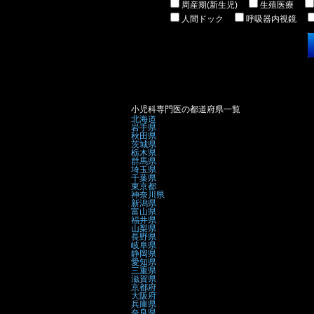
周産期(新生児)
生殖医療
人間ドック
呼吸器内視鏡
小児科専門医の都道府県一覧
北海道
岩手県
秋田県
茨城県
栃木県
群馬県
埼玉県
千葉県
東京都
神奈川県
新潟県
富山県
福井県
山梨県
長野県
岐阜県
静岡県
愛知県
三重県
滋賀県
京都府
大阪府
兵庫県
奈良県