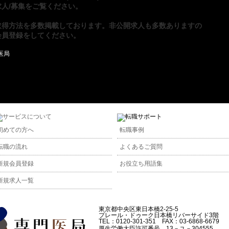
人/募集
をご覧ください。
取得方法
を多数掲載しております。非公開求人も多数ありますの
会員登録
をしてください。
初めての方へ
転職事例
転職の流れ
よくあるご質問
新規会員登録
お役立ち用語集
新規求人一覧
東京都中央区東日本橋2-25-5
プレール・ドゥーク日本橋リバーサイド3階
TEL：0120-301-351 FAX：03-6868-6679
厚生労働大臣許可番号 13－ユ－304555