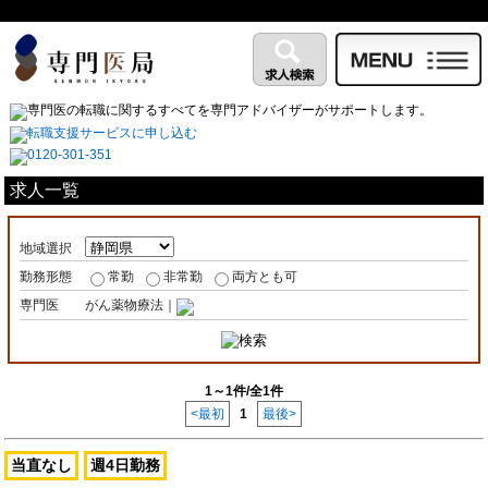
求人一覧
地域選択
勤務形態
常勤
非常勤
両方とも可
専門医
がん薬物療法｜
1～1件/全1件
<最初
1
最後>
当直なし
週4日勤務