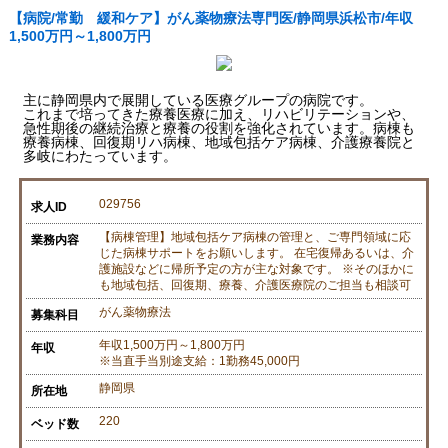
【病院/常勤 緩和ケア】がん薬物療法専門医/静岡県浜松市/年収
1,500万円～1,800万円
主に静岡県内で展開している医療グループの病院です。
これまで培ってきた療養医療に加え、リハビリテーションや、
急性期後の継続治療と療養の役割を強化されています。病棟も
療養病棟、回復期リハ病棟、地域包括ケア病棟、介護療養院と
多岐にわたっています。
029756
求人ID
【病棟管理】地域包括ケア病棟の管理と、ご専門領域に応
業務内容
じた病棟サポートをお願いします。 在宅復帰あるいは、介
護施設などに帰所予定の方が主な対象です。 ※そのほかに
も地域包括、回復期、療養、介護医療院のご担当も相談可
がん薬物療法
募集科目
年収1,500万円～1,800万円
年収
※当直手当別途支給：1勤務45,000円
静岡県
所在地
220
ベッド数