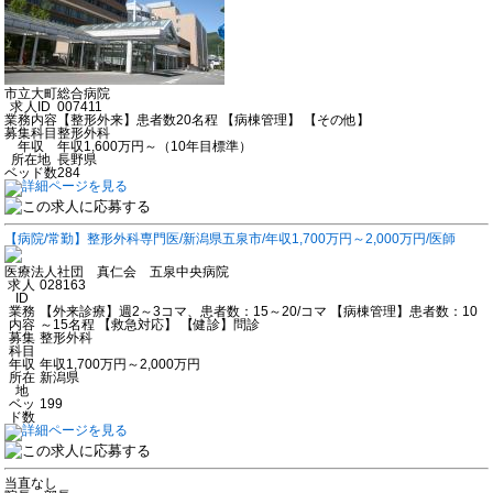
市立大町総合病院
求人ID
007411
業務内容
【整形外来】患者数20名程 【病棟管理】 【その他】
募集科目
整形外科
年収
年収1,600万円～（10年目標準）
所在地
長野県
ベッド数
284
【病院/常勤】整形外科専門医/新潟県五泉市/年収1,700万円～2,000万円/医師
医療法人社団 真仁会 五泉中央病院
求人
028163
ID
業務
【外来診療】週2～3コマ、患者数：15～20/コマ 【病棟管理】患者数：10
内容
～15名程 【救急対応】 【健診】問診
募集
整形外科
科目
年収
年収1,700万円～2,000万円
所在
新潟県
地
ベッ
199
ド数
当直なし