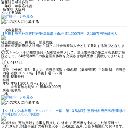
募集科目
整形外科
年収
年収応相談
所在地
大阪府
ベッド数
386
二次救急指定
【常勤】整形外科専門医/岐阜県郡上市/年収1,200万円～2,100万円/医師求人
社会医療法人 白鳳会 鷲見病院
従来の特定医療法人社団から新たに社会医療法人会として発足する運びとなりま
した。
CTスキャン・手術用顕微鏡・MRI等を導入して、郡上市全域の第二次救急指定病
院として、24時間365日の救急医療体制を充実させ地域医療に貢献してまいりま
す。
求人
016344
ID
業務
【外来】週3～5コマ、担当患者数：40名程 【病棟管理】主治医制、担当患
内容
者数:20〜30名 【手術】週1～2回
募集
整形外科
科目
年収
年収1,200万円～2,100万円
※当直給与別途：1勤務40,000円
所在
岐阜県
地
【クリ1ック/非常勤・アルバイト 土曜・第1.3.5水曜】整形外科専門医/千葉県松
戸市/日勤100,000円/医師
地域社会に寄与貢献する事を目指して､外来･在宅医療を中心とした診療所クリニ
ック19ヵ所､関連事業所の有料老人ホーム4施設､薬局3ヵ所を展開しております｡