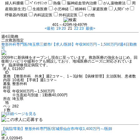
婦人科腫瘍
ﾍﾟｲﾝｸﾘﾆｯｸ
熱傷
脳神経血管内治療
がん薬物療法
周
産期(新生児)
生殖医療
小児神経
精神科
家庭医療
人間ﾄﾞｯｸ
呼吸器内視鏡
内科認定医
外科認定医
その他
401～420件/全497件
<最初
19
20
21
22
23
最後>
週4日勤務
二次救急指定
整形外科専門医/埼玉県三郷市/【求人/医師】年収900万円～1,500万円//週4日勤務
可
2009年に新病棟をオープンし現在に至っています。救急医療の強化をはじめ、回
復期リハビリや緩和ケアも開設しており、地域医療のニーズに対応されていま
す。臨床研修指定病院です。
求人
011607
ID
業務
【整形外科 外来】週2コマ～、1～3診制 【病棟管理】主治医制、患者数
内容
10名程 【手術】週1コマ～
募集
整形外科
科目
年収
年収900万円～1,500万円
※当直給与別途：1勤務40,000円
所在
埼玉県
地
ベッ
282
ド数
【病院/常勤】整形外科専門医/宮城県仙台市/年収1,400万円～/医師
求人
020945