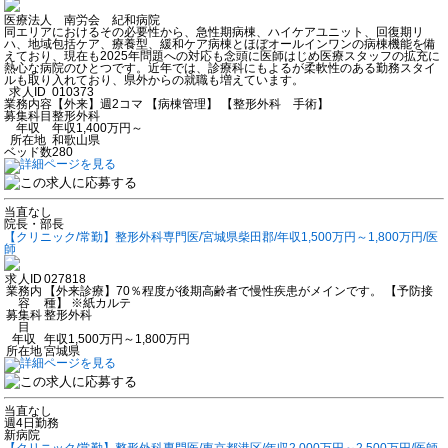
医療法人 南労会 紀和病院
同エリアにおけるその必要性から、急性期病棟、ハイケアユニット、回復期リ
ハ、地域包括ケア、療養型、緩和ケア病棟とほぼオールインワンの病棟機能を備
えており、現在も2025年問題への対応も念頭に医師はじめ医療スタッフの拡充に
熱心な病院のひとつです。近年では、診療科にもよるが柔軟性のある勤務スタイ
ルも取り入れており、県外からの就職も増えています。
求人ID
010373
業務内容
【外来】週2コマ 【病棟管理】 【整形外科 手術】
募集科目
整形外科
年収
年収1,400万円～
所在地
和歌山県
ベッド数
280
当直なし
院長・部長
【クリニック/常勤】整形外科専門医/宮城県柴田郡/年収1,500万円～1,800万円/医
師
求人ID
027818
業務内
【外来診療】70％程度が後期高齢者で慢性疾患がメインです。 【予防接
容
種】 ※紙カルテ
募集科
整形外科
目
年収
年収1,500万円～1,800万円
所在地
宮城県
当直なし
週4日勤務
新病院
【クリニック/常勤】整形外科専門医/東京都港区/年収2,000万円～2,500万円/医師