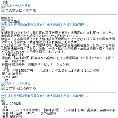
ド数
症例豊富
二次救急指定
整形外科専門医/埼玉県久喜市/【求人/医師】年収1,500万円～/
地域医療の中でも特に急性期の高度医療を推進する病院に生まれ変わりました。
救命救急医療とがん診療を2本の柱と位置付けています。
救急車による搬送受け入れ人数は該当医療圏内だけではなく埼玉県下の医療機関
の中でも非常に多い救急搬送受け入れ実績があります。
がん診療においては、この地域で唯一最新の放射線治療装置をはじめとする高度
な医療機械を備えており、診断・手術・抗がん剤治療・放射線治療・緩和治療な
ど切れ目のないがん治療を目指されています。
求人ID
026054
業務内
【病棟管理】回復期リハ病棟における専従医師 リハ外来については要ご
容
相談です。
募集科
整形外科（回復期リハビリテーション科）
目
年収
年収1,500万円～ ご経験、ご年次等をふまえ面接後にご相談
所在地
埼玉県
ベッド
300
数
整形外科専門医/千葉県香取市/【求人/医師】年収1,800万円～/
求人
027925
ID
業務
【リハビリ外来診療】 【病棟管理】 【その他】行事、委員会、会務等の参
内容
加・活動、IMSグループの活動等
募集
整形外科