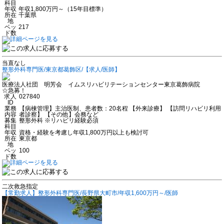
科目
年収
年収1,800万円～（15年目標準）
所在
千葉県
地
ベッ
217
ド数
当直なし
整形外科専門医/東京都葛飾区/【求人/医師】
医療法人社団 明芳会 イムスリハビリテーションセンター東京葛飾病院
☆急募！
求人
027840
ID
業務
【病棟管理】主治医制、患者数：20名程 【外来診療】 【訪問リハビリ利用
内容
者診察】 【その他】会務など
募集
整形外科 ※リハビリ経験必須
科目
年収
資格・経験を考慮し年収1,800万円以上も検討可
所在
東京都
地
ベッ
100
ド数
二次救急指定
【常勤求人】整形外科専門医/長野県大町市/年収1,600万円～/医師