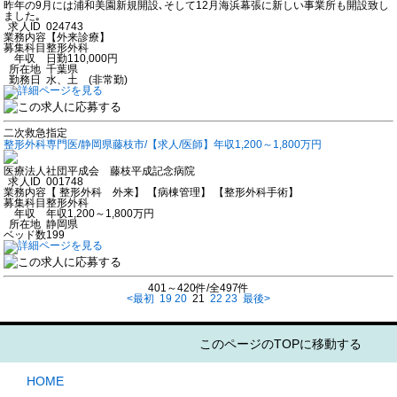
昨年の9月には浦和美園新規開設､そして12月海浜幕張に新しい事業所も開設致し
ました｡
求人ID
024743
業務内容
【外来診療】
募集科目
整形外科
年収
日勤110,000円
所在地
千葉県
勤務日
水、土 (非常勤)
二次救急指定
整形外科専門医/静岡県藤枝市/【求人/医師】年収1,200～1,800万円
医療法人社団平成会 藤枝平成記念病院
求人ID
001748
業務内容
【 整形外科 外来】 【病棟管理】 【整形外科手術】
募集科目
整形外科
年収
年収1,200～1,800万円
所在地
静岡県
ベッド数
199
401～420件/全497件
<最初
19
20
21
22
23
最後>
このページのTOPに移動する
HOME