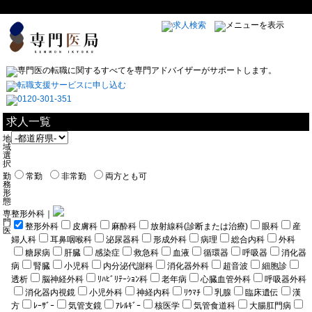
求人一覧
地
域
選
択
勤
常勤
非常勤
両方とも可
務
形
態
専
整形外科｜
門
整形外科
皮膚科
麻酔科
放射線科(診断または治療)
眼科
産
医
婦人科
耳鼻咽喉科
泌尿器科
形成外科
病理
総合内科
外科
糖尿病
肝臓
感染症
救急科
血液
循環器
呼吸器
消化器
病
腎臓
小児科
内分泌代謝科
消化器外科
超音波
細胞診
透析
脳神経外科
ﾘﾊﾋﾞﾘﾃｰｼｮﾝ科
老年病
心臓血管外科
呼吸器外科
消化器内視鏡
小児外科
神経内科
ﾘｳﾏﾁ
乳腺
臨床遺伝
漢
方
ﾚｰｻﾞｰ
気管支鏡
ｱﾚﾙｷﾞｰ
核医学
気管食道科
大腸肛門病