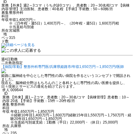
ID
業務
【外来】週2～3コマ（うち夕診0コマ）、患者数：20～30名程/コマ 【病棟
内容
管理】主治医制、患者数：40名程 【手術】手術数：50～60例/月
募集
整形外科
科目
年収
年収1,400万円～
※（15年程・週5日）1,400万円～、（20年程・週5日）1,600万円程
※当直給与別途
所在
宮城県
地
ベッ
315
ド数
週4日勤務
二次救急指定
【病院/常勤】整形外科専門医/兵庫県姫路市/年収1,650万円～1,850万円/医師
姫路に脳神経を中心とした専門性の高い病院を作るというコンセプトで開設され
ました。
現在も、脳神経分野はもちろんのこと各科ともに専門性の高い医療を提供し、
日々技術とサービスの進化を続けております。
求人
009644
ID
業務
【外来】週1～2コマ、患者数：20～30名/コマ 【病棟管理】患者数：10～
内容
20名 【手術】手術数：15件～20件程/月
募集
整形外科
科目
年収
年収1,650万円～1,850万円
※経験10年目1,400万円～1,600万円経験15年目1,550万円～1,750万円・経
験20年目1,650万円～1,850万円
※当直給与別途支給：1勤務（平日）22,000円・（休日）25,000円
所在
兵庫県
地
ベッ
235