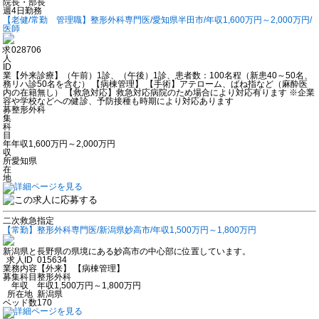
院長・部長
週4日勤務
【老健/常勤 管理職】整形外科専門医/愛知県半田市/年収1,600万円～2,000万円/
医師
求
028706
人
ID
業
【外来診療】（午前）1診、（午後）1診、患者数：100名程（新患40～50名、
務
リハ診50名を含む） 【病棟管理】 【手術】アテローム、ばね指など（麻酔医
内
の在籍無し） 【救急対応】救急対応病院のため場合により対応有ります ※企業
容
や学校などへの健診、予防接種も時期により対応あります
募
整形外科
集
科
目
年
年収1,600万円～2,000万円
収
所
愛知県
在
地
二次救急指定
【常勤】整形外科専門医/新潟県妙高市/年収1,500万円～1,800万円
新潟県と長野県の県境にある妙高市の中心部に位置しています。
求人ID
015634
業務内容
【外来】 【病棟管理】
募集科目
整形外科
年収
年収1,500万円～1,800万円
所在地
新潟県
ベッド数
170