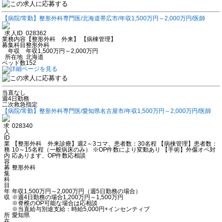
【病院/常勤】整形外科専門医/北海道帯広市/年収1,500万円～2,000万円/医師
求人ID
028362
業務内容
【整形外科 外来】 【病棟管理】
募集科目
整形外科
年収
年収1,500万円～2,000万円
所在地
北海道
ベッド数
152
当直なし
週4日勤務
二次救急指定
【病院/常勤】整形外科専門医/愛知県名古屋市/年収1,500万円～2,000万円/医師
求
028340
人
ID
業
【整形外科 外来診療】週2～3コマ、患者数：30名程 【病棟管理】患者数：
務
10～15名程（一般病床のみ） ※OP件数により変動あり 【手術】外傷オペ対
内
応あります、OP件数応相談
容
募
整形外科
集
科
目
年
年収1,500万円～2,000万円（週5日勤務の場合）
収
※週4日勤務の場合1,200万円～1,500万円
※脊椎のOP可能な場合は応相談
※当直給与別途支給：時給5,000円+インセンティブ
所
愛知県
在