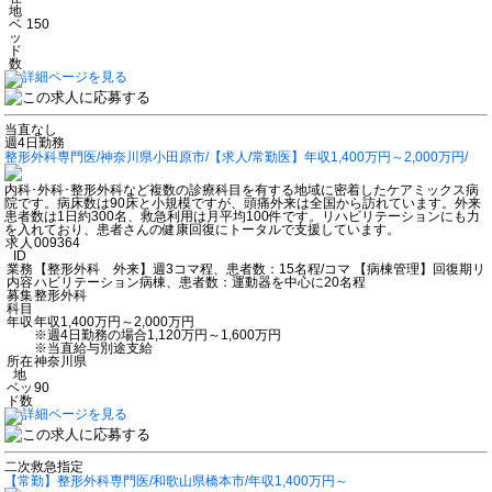
地
ベ
150
ッ
ド
数
当直なし
週4日勤務
整形外科専門医/神奈川県小田原市/【求人/常勤医】年収1,400万円～2,000万円/
内科･外科･整形外科など複数の診療科目を有する地域に密着したケアミックス病
院です。病床数は90床と小規模ですが、頭痛外来は全国から訪れています。外来
患者数は1日約300名、救急利用は月平均100件です。リハビリテーションにも力
を入れており、患者さんの健康回復にトータルで支援しています。
求人
009364
ID
業務
【整形外科 外来】週3コマ程、患者数：15名程/コマ 【病棟管理】回復期リ
内容
ハビリテーション病棟、患者数：運動器を中心に20名程
募集
整形外科
科目
年収
年収1,400万円～2,000万円
※週4日勤務の場合1,120万円～1,600万円
※当直給与別途支給
所在
神奈川県
地
ベッ
90
ド数
二次救急指定
【常勤】整形外科専門医/和歌山県橋本市/年収1,400万円～