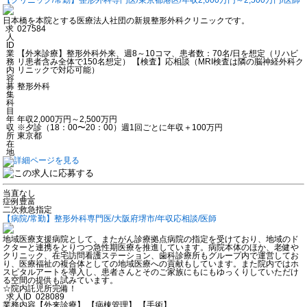
日本橋を本院とする医療法人社団の新規整形外科クリニックです。
求
027584
人
ID
業
【外来診療】整形外科外来、週8～10コマ、患者数：70名/日を想定（リハビ
務
リ患者含み全体で150名想定） 【検査】応相談（MRI検査は隣の脳神経外科ク
内
リニックで対応可能）
容
募
整形外科
集
科
目
年
年収2,000万円～2,500万円
収
※夕診（18：00〜20：00）週1回ごとに年収＋100万円
所
東京都
在
地
当直なし
症例豊富
二次救急指定
【病院/常勤】整形外科専門医/大阪府堺市/年収応相談/医師
地域医療支援病院として、またがん診療拠点病院の指定を受けており、地域のド
クターと連携をとりつつ急性期医療を推進しています。病院本体のほか、老健や
クリニック、在宅訪問看護ステーション、歯科診療所もグループ内で運営してお
り、医療福祉の複合体としての地域医療への貢献もしています。また院内ではホ
スピタルアートを導入し、患者さんとそのご家族にもにもゆっくりしていただけ
る空間の提供も試みています。
☆院内託児所完備！
求人ID
028089
業務内容
【外来診療】 【病棟管理】 【手術】