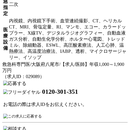
急
二次
指
定
内視鏡、内視鏡下手術、血管連続撮影、CT、ヘリカル
CT、MRI、骨塩定量、RI、マンモ、エコー、カラードッ
医
プラー、X線TV、デジタルラジオグラフィー、自動血液
療
ガス分析、自動生化学分析、ホルター心電図、トレッド
設
ミル、除細動器、ESWL、高圧酸素療法、人工心肺、温
備
熱療法、高温度治療法、IABP、透析、マイクロサージャ
リー、イソップ
救急科専門医/大阪府八尾市/【求人/医師】年収1,000～1,900
万円
（求人ID：029089）
0120-301-351
お電話の際は求人IDをお伝えください。