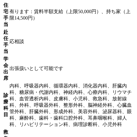
住
宅
有ります：賃料半額支給（上限50,000円）、持ち家（上
手
限14,500円）
当
赴
任
応相談
手
当
学
会
出張扱いとして可能です
出
席
内科、呼吸器内科、循環器内科、消化器内科、肝臓内
科、糖尿病・代謝内科、神経内科、心療内科、リウマチ
診
科、血管透析内科、皮膚科、小児科、救急科、放射線
療
科、外科、呼吸器外科、整形外科、脳神経外科、心臓血
科
管外科、肝臓外科、形成外科、美容外科、泌尿器科、眼
目
科、麻酔科、歯科・歯科口腔外科、耳鼻咽喉科、婦人
科、リハビリテーション科、病理診断科、小児外科
救