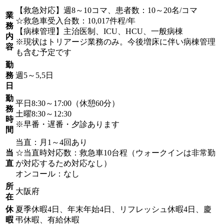
【救急対応】週8～10コマ、患者数：10～20名/コマ
業
☆救急車受入台数：10,017件程/年
務
【病棟管理】主治医制、ICU、HCU、一般病棟
内
※現状はトリアージ業務のみ。今後増床に伴い病棟管理
容
も含む予定です
勤
務
週5～5,5日
日
勤
平日8:30～17:00（休憩60分）
務
土曜8:30～12:30
時
※早番・遅番・夕診あります
間
当直：月1～4回あり
当
☆当直時対応数：救急車10台程（ウォークインは非常勤
直
が対応するため対応なし）
オンコール：なし
所
大阪府
在
休
夏季休暇4日、年末年始4日、リフレッシュ休暇4日、慶
暇
弔休暇、有給休暇