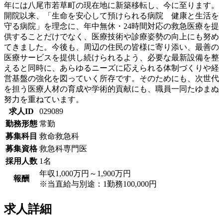
年には八尾市若草町の現在地に新築移転し、今に至ります。
開院以来、「生命を安心して預けられる病院 健康と生活を
守る病院」を理念に、年中無休・24時間対応の救急医療を提
供することだけでなく、医療技術や診療姿勢の向上にも努め
てきました。今後も、周辺の住民の皆様に寄り添い、最善の
医療サービスを提供し続けられるよう、必要な最新設備を整
えると同時に、あらゆるニーズに応えられる体制づくりや経
営基盤の強化を図っていく所存です。そのためにも、次世代
を担う医療人材の育成や学術的貢献にも、職員一同たゆまぬ
努力を重ねています。
求人ID
029089
勤務形態
常勤
募集科目
救命救急科
募集資格
救急科専門医
採用人数
1名
年収1,000万円～1,900万円
報酬
※当直給与別途：1勤務100,000円
求人詳細