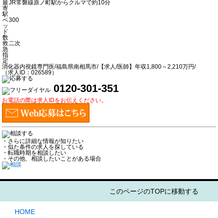
最
JR常磐線原ノ町駅からクルマで約10分
寄
駅
ベ
300
ッ
ド
数
救
二次
急
指
定
消化器内視鏡専門医/福島県南相馬市/【求人/医師】年収1,800～2,210万円/
（求人ID：026589）
0120-301-351
お電話の際は求人IDをお伝えください。
・さらに詳細な情報が知りたい
・似た条件の求人を探している
・転職時期を相談したい
・その他、相談したいことがある場合
このページのTOPに移動する
HOME