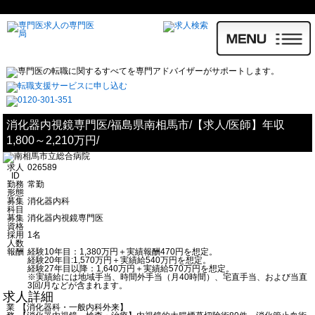
消化器内視鏡専門医/福島県南相馬市/【求人/医師】年収
1,800～2,210万円/
求人
026589
ID
勤務
常勤
形態
募集
消化器内科
科目
募集
消化器内視鏡専門医
資格
採用
1名
人数
報酬
経験10年目：1,380万円＋実績報酬470円を想定。
経験20年目:1,570万円＋実績給540万円を想定。
経験27年目以降：1,640万円＋実績給570万円を想定。
※実績給には地域手当、時間外手当（月40時間）、宅直手当、および当直
3回/月などが含まれます。
求人詳細
業
【消化器科・一般内科外来】