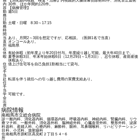
務
【消化器内視鏡 検査・治療】内視鏡的大腸煙幕切除術80件、消化管止血術
内
30件、ほか年間約120件。
容
【病棟管理】
勤
週5日
務
日
勤
土曜・日曜 8:30～17:15
務
時
間
当
あり。月間2～3回を想定ですが、応相談。（医師1名で当直）
直
オンコールあり。
所
福島県
在
休
有給休暇（初年度より年20日付与。年度繰り越し可能。最大年40日まで。、
暇
夏季休暇3日、年末年始休暇6日（12月29日～1月3日）、忌引休暇、産前産後
休暇あり。
住
借上げ住宅等を自己負担1割相当にて貸与。
宅
手
当
赴
転居を伴う就任への引っ越し費用の実費支給あり。
任
手
当
学
可能です。
会
出
席
病院情報
南相馬市立総合病院
診
一般内科、消化器内科、循環器内科、呼吸器内科、神経内科、腎臓内科、リウ
療
マチ科、一般外科、消化器外科、脳神経外科、心臓血管外科、整形外科、泌尿
科
器科、産婦人科、心療内科、麻酔科、眼科、耳鼻咽喉科、リハビリテーション
目
科、小児科、放射線科
住
南相馬市原町区高見町２丁目５４−６
所