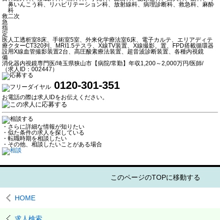
鼻いんこう科、リハビリテーション科、放射線科、病理診断科、救急科、麻酔
科
救
二次
急
指
定
医
人工透析室8床、手術室5室、外来化学療法室6床、電子カルテ、エリアディテ
療
クターCT320列、MRI1.5テスラ、X線TV装置、X線撮影、置、FPD搭載循環器
設
用X線血管撮影装置2台、高圧酸素療法装置、超音波診断装置、各種内視鏡
備
消化器内視鏡専門医/埼玉県狭山市【病院/常勤】年収1,200～2,000万円/医師/
（求人ID：002447）
0120-301-351
お電話の際は求人IDをお伝えください。
・さらに詳細な情報が知りたい
・似た条件の求人を探している
・転職時期を相談したい
・その他、相談したいことがある場合
このページのTOPに移動する
HOME
求人検索