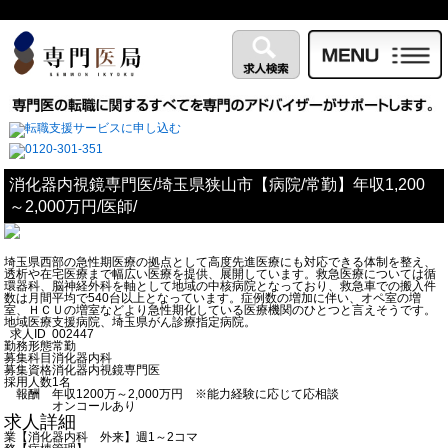
消化器内視鏡専門医/埼玉県狭山市【病院/常勤】年収1,200
～2,000万円/医師/
埼玉県西部の急性期医療の拠点として高度先進医療にも対応できる体制を整え、
透析や在宅医療まで幅広い医療を提供、展開しています。救急医療については循
環器科、脳神経外科を軸として地域の中核病院となっており、救急車での搬入件
数は月間平均で540台以上となっています。症例数の増加に伴い、オペ室の増
室、ＨＣＵの増室などより急性期化している医療機関のひとつと言えそうです。
地域医療支援病院、埼玉県がん診療指定病院。
求人ID
002447
勤務形態
常勤
募集科目
消化器内科
募集資格
消化器内視鏡専門医
採用人数
1名
報酬
年収1200万～2,000万円 ※能力経験に応じて応相談
オンコールあり
求人詳細
業
【消化器内科 外来】週1～2コマ