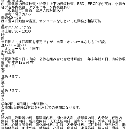
務
【病棟管理】
内
【消化器内視鏡検査・治療】上下内視鏡検査、ESD、ERCPほか実施。小腸カ
容
プセル内視鏡、ダブルバルーン内視鏡あり
【救急対応】吐血、緊急入院対応あり
参考：電子カルテ
勤
週4,5～5日
務
※週４日勤務や当直、オンコールなしといった勤務が相談可能
日
勤
平日8:30～17:00
務
土曜8:30～13:00
時
間
当
月間２～４回程度を想定ですが、当直・オンコールなしもご相談。
直
17:00～翌9:00
オンコール３～４回/月
所
埼玉県
在
休
夏期休暇２日（有給・公休を組み合わせ連休可能）、年末年始６日、有給休暇
暇
（初年度12日付与）
研
週１日
究
日
住
あります。
宅
手
当
赴
あります。
任
手
当
学
年2回、6日間まで出張扱い。
会
※3回目以降は有給を利用しての参加になります。
出
席
診
内科、呼吸器内科、循環器内科、消化器内科、糖尿病内科、内分泌・代謝内
療
科、腎臓内科、感染症内科、人工透析内科、緩和ケア内科、外科、呼吸器外
科
科、心臓血管外科、消化器外科、乳腺・内分泌外科、肛門外科、整形外科、脳
目
神経外科、形成外科、精神科、小児科、皮膚科、泌尿器科、婦人科、眼科、耳