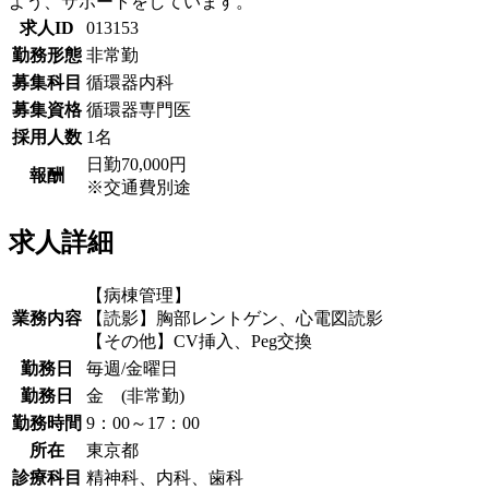
よう、サポートをしています。
求人ID
013153
勤務形態
非常勤
募集科目
循環器内科
募集資格
循環器専門医
採用人数
1名
日勤70,000円
報酬
※交通費別途
求人詳細
【病棟管理】
業務内容
【読影】胸部レントゲン、心電図読影
【その他】CV挿入、Peg交換
勤務日
毎週/金曜日
勤務日
金 (非常勤)
勤務時間
9：00～17：00
所在
東京都
診療科目
精神科、内科、歯科