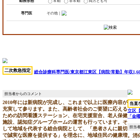
勤務形態
常勤
非常勤
両方とも可
専門医
その他｜
二次救急指定
総合診療科専門医/東京都江東区【病院/常勤】年収1,6
2010年には新病院が完成し、これまで以上に医療内容が
当直
充実して参ります。また、高齢者社会のご要望に応える
立区【
ための訪問看護ステーション、在宅支援室合、老人保健
「金
施設、認知症グループホームの運営も行っています。そ
して地域を代表する総合病院として、「患者さんに親切
で誠実な医療を提供する」を理念に、地域住民の健康増
。消