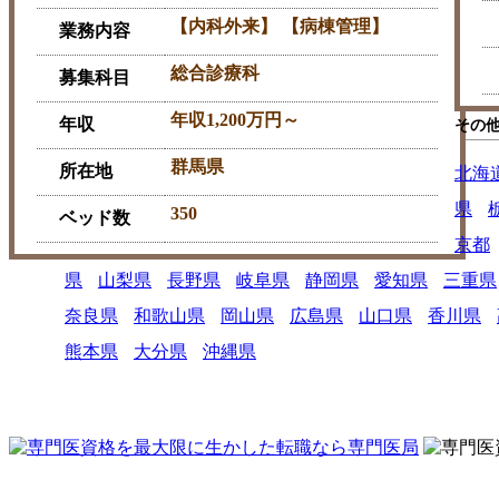
【内科外来】 【病棟管理】
業務内容
総合診療科
募集科目
年収1,200万円～
年収
その
群馬県
所在地
北海
県
350
ベッド数
京都
県
山梨県
長野県
岐阜県
静岡県
愛知県
三重県
奈良県
和歌山県
岡山県
広島県
山口県
香川県
熊本県
大分県
沖縄県