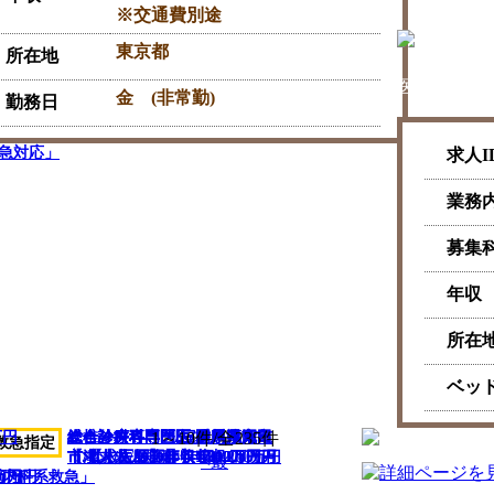
※交通費別途
東京都
所在地
医療法人 
金 (非常勤)
勤務日
救急対応」
求人I
業務
募集
年収
所在
ベッ
万円
総合診療科専門医/群馬県沼田
脊椎外科専門医/福岡県福岡市
総合診療専門医/三重県津市
総合診療科専門医/群馬県太田
総合診療科専門医/香川県丸亀
1～10件/全235件
救急指定
市【求人/医師】年収1,200万円
【求人/医師】年収1,600万円～
【求人/医師】年収1,000万円～
市/【求人/医師】年収1,200万円
市津【求人/医師】年収1,800万
<最
00万円
0万円
0万円
「内科系救急」