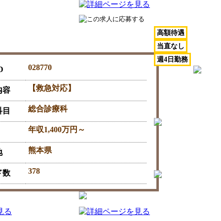
高額待遇
朝日野会 朝日野総合病院
当直なし
週4日勤務
028770
D
【救急対応】
内容
総合診療科
科目
年収1,400万円～
熊本県
地
378
ド数