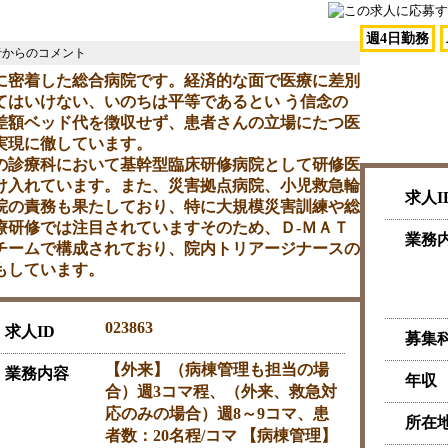
週4日勤務
に密着した総合病院です。経済的な面で医療に差別
てはいけない、いのちは平等であるとい う信念の
差額ベッド代を徴収せず、患者さんの立場にたつ医
医療法人 
実現に徹しています。
の診療科において基幹型臨床研修病院として研修医
け入れています。また、災害拠点病院、小児救急輪
求人I
院の責務も果たしており、特に大規模災害訓練や総
療研修では注目されていますそのため、Ｄ-ＭＡＴ
業務
チームで構成されており、院内トリアージナースの
もしています。
023863
求人ID
募集
【外来】（病棟管理も担当の場
業務内容
年収
合）週3コマ程、（外来、救急対
応のみの場合）週8～9コマ、患
所在
者数：20名程/コマ 【病棟管理】