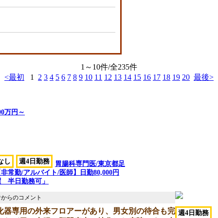
1～10件/全235件
<最初
1
2
3
4
5
6
7
8
9
10
11
12
13
14
15
16
17
18
19
20
最後>
00万円～
なし
週4日勤務
胃腸科専門医/東京都足
非常勤/アルバイト/医師】日勤80,000円
曜 半日勤務可」
化器専用の外来フロアーがあり、男女別の待合も完
週4日勤務