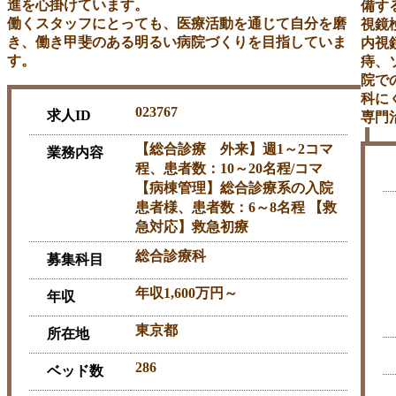
進を心掛けています。
備す
働くスタッフにとっても、医療活動を通じて自分を磨
視鏡
き、働き甲斐のある明るい病院づくりを目指していま
内視
す。
痔、
院で
科に
023767
求人ID
専門
【総合診療 外来】週1～2コマ
業務内容
程、患者数：10～20名程/コマ
【病棟管理】総合診療系の入院
患者様、患者数：6～8名程 【救
急対応】救急初療
総合診療科
募集科目
年収1,600万円～
年収
東京都
所在地
286
ベッド数