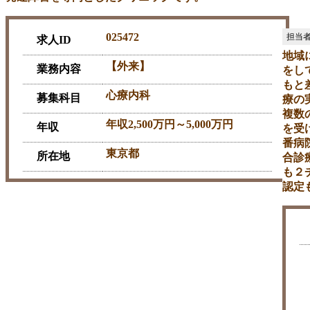
025472
求人ID
地域
【外来】
業務内容
をし
もと
心療内科
募集科目
療の
複数
年収2,500万円～5,000万円
年収
を受
番病
東京都
所在地
合診
も２
認定