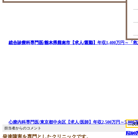
総合診療科専門医/栃木県日光市【求人/常勤】
総合診療科専門医/熊本県熊本市【求人/医師】年収1,400万円～「
心療内科専門医/東京都中央区【求人/医師】年収2,500万円～5,000
二次
～2,0
1,70
1,70
～
円～
発達障害を専門としたクリニックです。