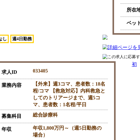
所在
ベッ
なし
週4日勤務
初
033405
求人ID
【外来】週3コマ、患者数：18名
業務内容
程/コマ 【救急対応】内科救急と
してのトリアージまで、週5コ
マ、患者数：1名程/平日
総合診療科
募集科目
年収1,800万円～（週5日勤務の
年収
場合）