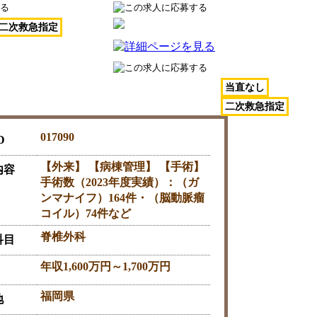
二次救急指定
当直なし
池友会 福岡和白病院
二次救急指定
017090
D
【外来】 【病棟管理】 【手術】
内容
手術数（2023年度実績）：（ガ
ンマナイフ）164件・（脳動脈瘤
コイル）74件など
脊椎外科
科目
年収1,600万円～1,700万円
福岡県
地