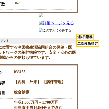
367
ド数
週4日勤務
二次救急指定
に位置する津医療生活協同組合の保健・医
ットワークの基幹病院です。安全・安心の医
地域からの信頼も得ています。
033155
D
【内科 外来】 【病棟管理】
内容
総合診療
科目
年収1,000万円～1,700万円
※当直手当月4回分まで含む