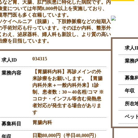
るなど胃、大腸、肛門疾患に特化した病院です。内
検査については年間8,000件以上を実施しており、
鏡専門医も多く在籍しています。
ソケイヘルニア（脱腸）、下肢静脈瘤などの短期入
の手術対応も行っています。そのほか内科、整形外
くわえ、泌尿器科、婦人科も新設し、より質の高い
治療を目指しています。
求人I
034315
求人ID
業務
【胃腸科内科】再診メインの外
業務内容
募集
来診療をお願いします。 【胃腸
内科外来＋一般内科外来】1診
年収
制、患者数：30～40名程/コマ ※
コロナ・インフル等含む発熱患
所在
者対応が発生する場合がありま
す
ベッ
胃腸内科
募集科目
日勤80,000円（半日40,000円）
年収