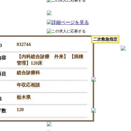
二次救急指定
032744
D
【内科総合診療 外来】 【病棟
内容
管理】120床
総合診療科
科目
年収応相談
栃木県
地
120
ド数