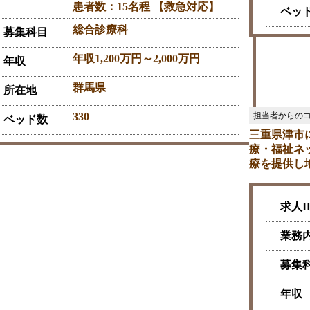
患者数：15名程 【救急対応】
ベッ
総合診療科
募集科目
年収1,200万円～2,000万円
年収
群馬県
所在地
330
ベッド数
三重県津市
療・福祉ネ
療を提供し
求人I
業務
募集
年収