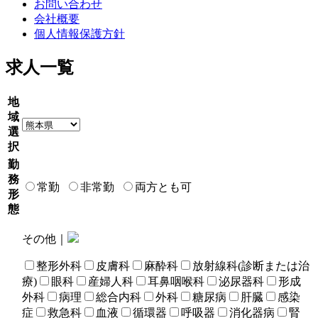
お問い合わせ
会社概要
個人情報保護方針
求人一覧
地
域
選
択
勤
務
常勤
非常勤
両方とも可
形
態
その他｜
整形外科
皮膚科
麻酔科
放射線科(診断または治
療)
眼科
産婦人科
耳鼻咽喉科
泌尿器科
形成
外科
病理
総合内科
外科
糖尿病
肝臓
感染
症
救急科
血液
循環器
呼吸器
消化器病
腎