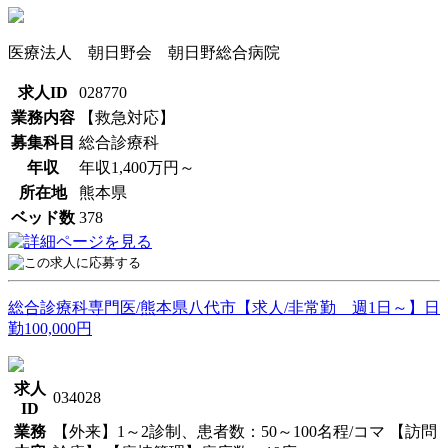
医療法人 朝日野会 朝日野総合病院
求人ID
028770
業務内容
【救急対応】
募集科目
総合診療科
年収
年収1,400万円～
所在地
熊本県
ベッド数
378
総合診療科専門医/熊本県八代市【求人/非常勤 週1日～】日
勤100,000円
求人
034028
ID
業務
【外来】1～2診制、患者数：50～100名程/コマ 【訪問