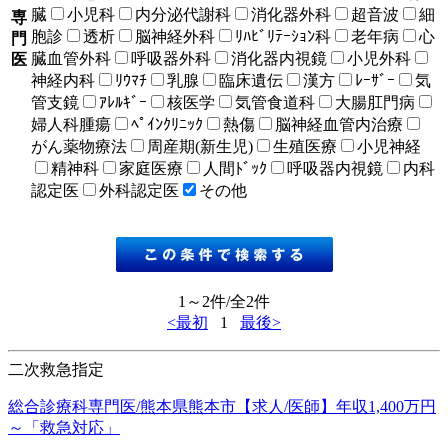
臓
小児科
内分泌代謝科
消化器外科
超音波
細
専
胞診
透析
脳神経外科
ﾘﾊﾋﾞﾘﾃｰｼｮﾝ科
老年病
心
門
臓血管外科
呼吸器外科
消化器内視鏡
小児外科
医
神経内科
ﾘｳﾏﾁ
乳腺
臨床遺伝
漢方
ﾚｰｻﾞｰ
気
管支鏡
ｱﾚﾙｷﾞｰ
核医学
気管食道科
大腸肛門病
婦人科腫瘍
ﾍﾟｲﾝｸﾘﾆｯｸ
熱傷
脳神経血管内治療
がん薬物療法
周産期(新生児)
生殖医療
小児神経
精神科
家庭医療
人間ﾄﾞｯｸ
呼吸器内視鏡
内科
認定医
外科認定医
その他
1～2件/全2件
<最初
1
最後>
二次救急指定
総合診療科専門医/熊本県熊本市【求人/医師】年収1,400万円
～「救急対応」