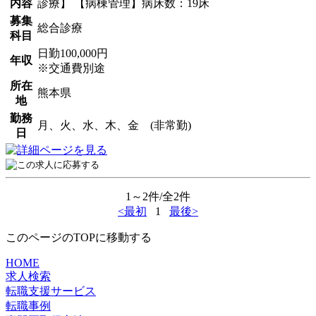
内容
診療】 【病棟管理】病床数：19床
募集
総合診療
科目
日勤100,000円
年収
※交通費別途
所在
熊本県
地
勤務
月、火、水、木、金 (非常勤)
日
1～2件/全2件
<最初
1
最後>
このページのTOPに移動する
HOME
求人検索
転職支援サービス
転職事例