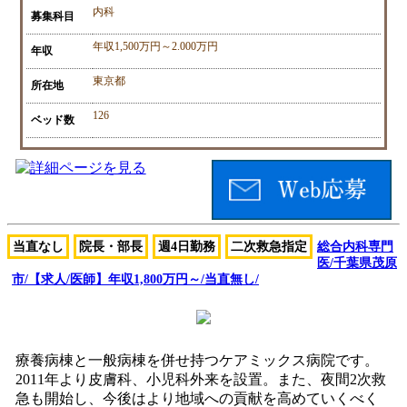
内科
募集科目
年収1,500万円～2.000万円
年収
東京都
所在地
126
ベッド数
当直なし
院長・部長
週4日勤務
二次救急指定
総合内科専門
医/千葉県茂原
市/【求人/医師】年収1,800万円～/当直無し/
療養病棟と一般病棟を併せ持つケアミックス病院です。
2011年より皮膚科、小児科外来を設置。また、夜間2次救
急も開始し、今後はより地域への貢献を高めていくべく