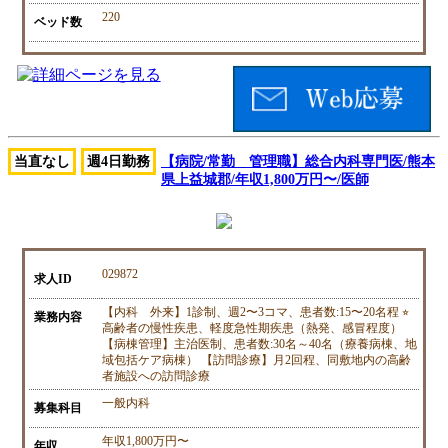
220
ベッド数
当直なし
週4日勤務
【病院/常勤 管理職】総合内科専門医/熊本
県上益城郡/年収1,800万円〜/医師
029872
求人ID
【内科 外来】1診制、週2〜3コマ、患者数:15〜20名程 ⭐︎
業務内容
高齢者の慢性疾患、軽度急性期疾患（熱発、感冒程度）
【病棟管理】主治医制、患者数:30名～40名（療養病棟、地
域包括ケア病棟） 【訪問診療】月2回程、同敷地内の高齢
者施設への訪問診療
一般内科
募集科目
年収1,800万円〜
年収