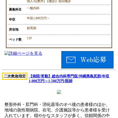
個人宅(数件) 【健診】巡回健診
一般内科
募集科目
年収1,800万円～
年収
群馬県
所在地
119
ベッド数
二次救急指定
【病院/常勤】総合内科専門医/沖縄県島尻郡/年収
1,000万円～1,500万円/医師
整形外科・肛門科・消化器等のオペ後の患者様のほか、
地域の急性期病院、在宅、介護施設等から患者様を受け
入れています。穏やかなスタッフが多く、信頼関係の中