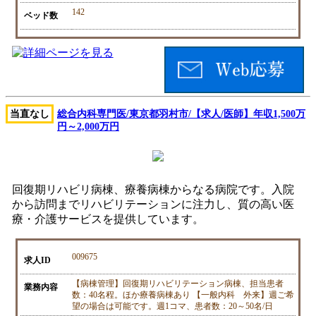
142
ベッド数
当直なし
総合内科専門医/東京都羽村市/【求人/医師】年収1,500万
円～2,000万円
回復期リハビリ病棟、療養病棟からなる病院です。入院
から訪問までリハビリテーションに注力し、質の高い医
療・介護サービスを提供しています。
009675
求人ID
【病棟管理】回復期リハビリテーション病棟、担当患者
業務内容
数：40名程。ほか療養病棟あり 【一般内科 外来】週ご希
望の場合は可能です。週1コマ、患者数：20～50名/日