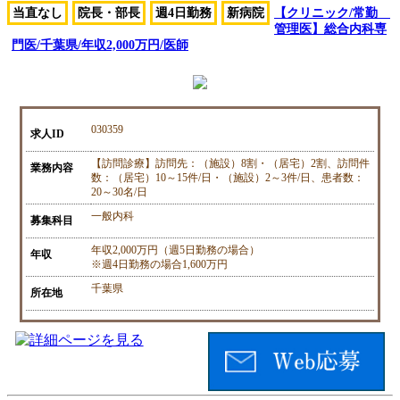
当直なし
院長・部長
週4日勤務
新病院
【クリニック/常勤
管理医】総合内科専
門医/千葉県/年収2,000万円/医師
030359
求人ID
【訪問診療】訪問先：（施設）8割・（居宅）2割、訪問件
業務内容
数：（居宅）10～15件/日・（施設）2～3件/日、患者数：
20～30名/日
一般内科
募集科目
年収2,000万円（週5日勤務の場合）
年収
※週4日勤務の場合1,600万円
千葉県
所在地