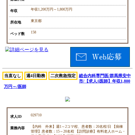
年収1,200万円～1,800万円
年収
東京都
所在地
158
ベッド数
当直なし
週4日勤務
二次救急指定
総合内科専門医/群馬県安中
市/【求人/i医師】年収1,800
万円～/医師
029710
求人ID
【内科 外来】週1～2コマ程、患者数：20名程/日 【病棟
業務内容
管理】患者数：15～20名程 【訪問診療】有料老人ホーム・