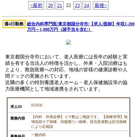
<最初
20
21
22
23
24
最後>
週4日勤務
総合内科専門医/東京都国分寺市/【求人/医師】年収1,200
万円～1,800万円（諸手当を含む）
東京都国分寺市において、老人医療には長年の経験と実
績を有する当法人の特徴を活かし、外来・入院治療はも
とより、救急医療への対応、地域の皆様の健康診断や人
間ドックの実施されています。
近隣の多くの特別養護老人ホーム・老人保健施設等の協
力医療機関として地域連携をされています。
015030
求人ID
【内科 外来診療】コマ数はご相談です。 【病棟管理】地
業務内容
域包括ケア病棟、回復期リハ病棟。担当患者数は担当病棟
により応相談
一般内科
募集科目