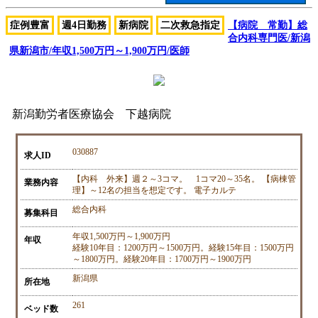
症例豊富
週4日勤務
新病院
二次救急指定
【病院 常勤】総
合内科専門医/新潟
県新潟市/年収1,500万円～1,900万円/医師
新潟勤労者医療協会 下越病院
030887
求人ID
【内科 外来】週２～3コマ。 1コマ20～35名。 【病棟管
業務内容
理】～12名の担当を想定です。 電子カルテ
総合内科
募集科目
年収1,500万円～1,900万円
年収
経験10年目：1200万円～1500万円。経験15年目：1500万円
～1800万円。経験20年目：1700万円～1900万円
新潟県
所在地
261
ベッド数