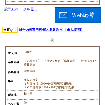
当直なし
総合内科専門医/栃木県足利市/【求人/医師】
031025
求人ID
【内科外来】2～4コマを想定 【病棟管理】一般病棟および
業務内容
療養病棟
総合内科
募集科目
年収の目安
年収
５年目 年収 1500〜1600万円週5日勤務
１０年目 年収 1700〜1800万円週5日勤務
栃木県
所在地
79
ベッド数