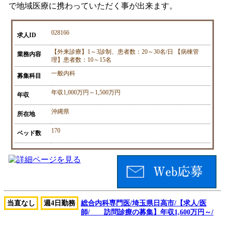
で地域医療に携わっていただく事が出来ます。
028166
求人ID
【外来診療】1～3診制、患者数：20～30名/日 【病棟管
業務内容
理】患者数：10～15名
一般内科
募集科目
年収1,000万円～1,500万円
年収
沖縄県
所在地
170
ベッド数
当直なし
週4日勤務
総合内科専門医/埼玉県日高市/【求人/医
師/ 訪問診療の募集】年収1,600万円～/