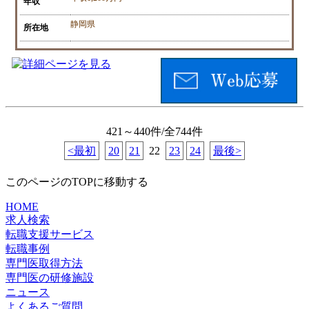
年収
静岡県
所在地
421～440件/全744件
<最初
20
21
22
23
24
最後>
このページのTOPに移動する
HOME
求人検索
転職支援サービス
転職事例
専門医取得方法
専門医の研修施設
ニュース
よくあるご質問