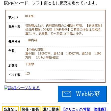
院内のハード、ソフト面ともに拡充を進めています。
013899
求人ID
管理職および、内科部長職のご相談も可能。 【病棟管理】
業務内容
担当患者数：50名程 【内科外来】ご希望の場合は応相談、
週2コマ、患者数：15～20名/コマ 紙カルテ。
一般内科
募集科目
【年俸の目安】
年収
週4.0日 1,800万円、週4.5日 1,850万円、週5.0日 1,900
万円 （スキル等応相談）
千葉県
所在地
165
ベッド数
当直なし
院長・部長
週4日勤務
【クリニック/常勤 管理職】