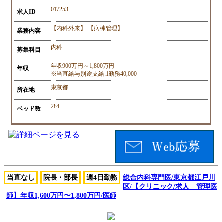
017253
求人ID
【内科外来】 【病棟管理】
業務内容
内科
募集科目
年収900万円～1,800万円
年収
※当直給与別途支給:1勤務40,000
東京都
所在地
284
ベッド数
当直なし
院長・部長
週4日勤務
総合内科専門医/東京都江戸川
区/【クリニック/求人 管理医
師】年収1,600万円〜1,800万円/医師