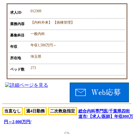
012369
求人ID
【内科外来】 【病棟管理】
業務内容
一般内科
募集科目
年収1,500万円～
年収
埼玉県
所在地
273
ベッド数
当直なし
週4日勤務
二次救急指定
総合内科専門医/千葉県四街
道市/【求人/医師】年収800万
円～2,000万円/