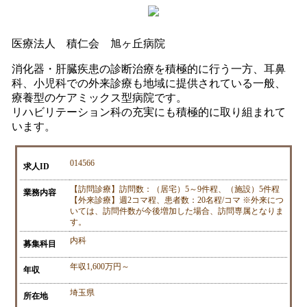
医療法人 積仁会 旭ヶ丘病院
消化器・肝臓疾患の診断治療を積極的に行う一方、耳鼻
科、小児科での外来診療も地域に提供されている一般、
療養型のケアミックス型病院です。
リハビリテーション科の充実にも積極的に取り組まれて
います。
014566
求人ID
【訪問診療】訪問数：（居宅）5～9件程、（施設）5件程
業務内容
【外来診療】週2コマ程、患者数：20名程/コマ ※外来につ
いては、訪問件数が今後増加した場合、訪問専属となりま
す。
内科
募集科目
年収1,600万円～
年収
埼玉県
所在地