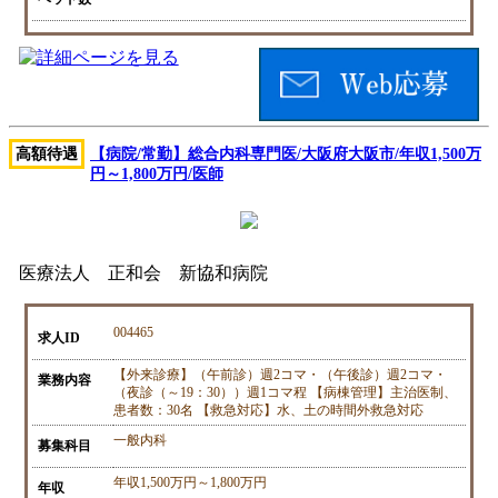
高額待遇
【病院/常勤】総合内科専門医/大阪府大阪市/年収1,500万
円～1,800万円/医師
医療法人 正和会 新協和病院
004465
求人ID
【外来診療】（午前診）週2コマ・（午後診）週2コマ・
業務内容
（夜診（～19：30））週1コマ程 【病棟管理】主治医制、
患者数：30名 【救急対応】水、土の時間外救急対応
一般内科
募集科目
年収1,500万円～1,800万円
年収