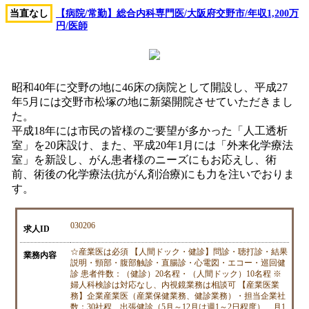
当直なし
【病院/常勤】総合内科専門医/大阪府交野市/年収1,200万
円/医師
昭和40年に交野の地に46床の病院として開設し、平成27
年5月には交野市松塚の地に新築開院させていただきまし
た。
平成18年には市民の皆様のご要望が多かった「人工透析
室」を20床設け、また、平成20年1月には「外来化学療法
室」を新設し、がん患者様のニーズにもお応えし、術
前、術後の化学療法(抗がん剤治療)にも力を注いでおりま
す。
030206
求人ID
☆産業医は必須 【人間ドック・健診】問診・聴打診・結果
業務内容
説明・頸部・腹部触診・直腸診・心電図・エコー・巡回健
診 患者件数：（健診）20名程・（人間ドック）10名程 ※
婦人科検診は対応なし、内視鏡業務は相談可 【産業医業
務】企業産業医（産業保健業務、健診業務）・担当企業社
数：30社程、出張健診（5月～12月は週1～2日程度）、月1