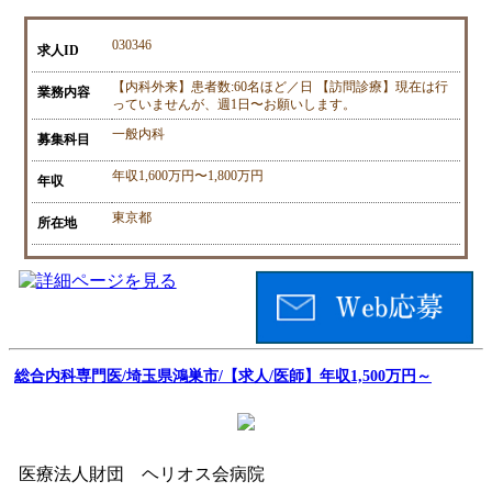
030346
求人ID
【内科外来】患者数:60名ほど／日 【訪問診療】現在は行
業務内容
っていませんが、週1日〜お願いします。
一般内科
募集科目
年収1,600万円〜1,800万円
年収
東京都
所在地
総合内科専門医/埼玉県鴻巣市/【求人/医師】年収1,500万円～
医療法人財団 ヘリオス会病院