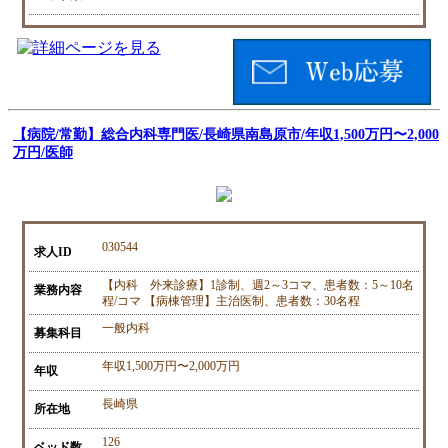
【病院/常勤】総合内科専門医/長崎県南島原市/年収1,500万円〜2,000
万円/医師
030544
求人ID
【内科 外来診療】1診制、週2～3コマ、患者数：5～10名
業務内容
程/コマ 【病棟管理】主治医制、患者数：30名程
一般内科
募集科目
年収1,500万円〜2,000万円
年収
長崎県
所在地
126
ベッド数