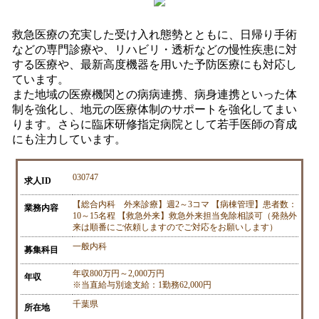
救急医療の充実した受け入れ態勢とともに、日帰り手術
などの専門診療や、リハビリ・透析などの慢性疾患に対
する医療や、最新高度機器を用いた予防医療にも対応し
ています。
また地域の医療機関との病病連携、病身連携といった体
制を強化し、地元の医療体制のサポートを強化してまい
ります。さらに臨床研修指定病院として若手医師の育成
にも注力しています。
030747
求人ID
【総合内科 外来診療】週2～3コマ 【病棟管理】患者数：
業務内容
10～15名程 【救急外来】救急外来担当免除相談可（発熱外
来は順番にご依頼しますのでご対応をお願いします）
一般内科
募集科目
年収800万円～2,000万円
年収
※当直給与別途支給：1勤務62,000円
千葉県
所在地