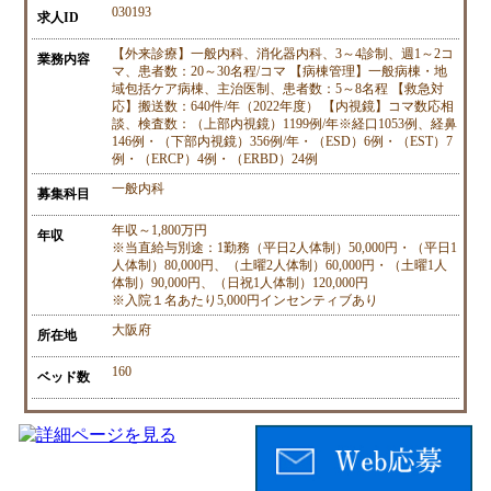
030193
求人ID
【外来診療】一般内科、消化器内科、3～4診制、週1～2コ
業務内容
マ、患者数：20～30名程/コマ 【病棟管理】一般病棟・地
域包括ケア病棟、主治医制、患者数：5～8名程 【救急対
応】搬送数：640件/年（2022年度） 【内視鏡】コマ数応相
談、検査数：（上部内視鏡）1199例/年※経口1053例、経鼻
146例・（下部内視鏡）356例/年・（ESD）6例・（EST）7
例・（ERCP）4例・（ERBD）24例
一般内科
募集科目
年収～1,800万円
年収
※当直給与別途：1勤務（平日2人体制）50,000円・（平日1
人体制）80,000円、（土曜2人体制）60,000円・（土曜1人
体制）90,000円、（日祝1人体制）120,000円
※入院１名あたり5,000円インセンティブあり
大阪府
所在地
160
ベッド数