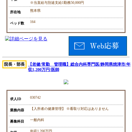
※当直給与別途支給1勤務50,000円
熊本県
所在地
164
ベッド数
院長・部長
【老健/常勤 管理職】総合内科専門医/静岡県焼津市/年
収1,200万円/医師
030742
求人ID
【入所者の健康管理】 ※看取り対応はありません
業務内容
一般内科
募集科目
年収1,200万円