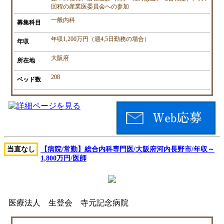
回程の産業医委員会への参加
一般内科
募集科目
年収1,200万円（週4,5日勤務の場合）
年収
大阪府
所在地
208
ベッド数
当直なし
【病院/常勤】総合内科専門医/大阪府河内長野市/年収～
1,800万円/医師
医療法人 生登会 寺元記念病院