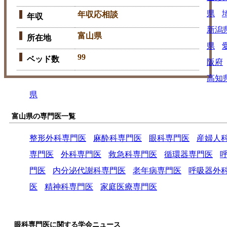
県
年収応相談
年収
新潟
富山県
所在地
県
99
ベッド数
阪府
高知
県
富山県の専門医一覧
整形外科専門医
麻酔科専門医
眼科専門医
産婦人
専門医
外科専門医
救急科専門医
循環器専門医
門医
内分泌代謝科専門医
老年病専門医
呼吸器外
医
精神科専門医
家庭医療専門医
眼科専門医に関する学会ニュース