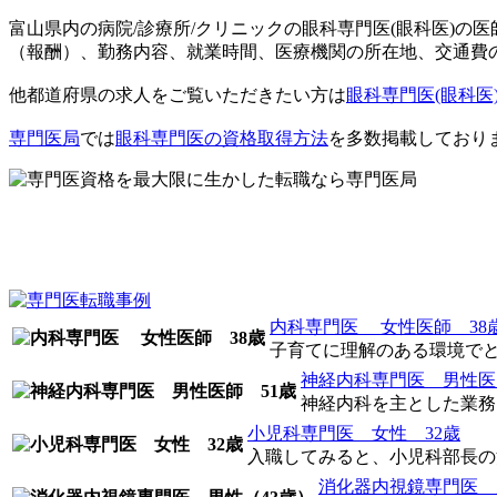
富山県内の病院/診療所/クリニックの眼科専門医(眼科医)の
（報酬）、勤務内容、就業時間、医療機関の所在地、交通費
他都道府県の求人をご覧いただきたい方は
眼科専門医(眼科医
専門医局
では
眼科専門医の資格取得方法
を多数掲載しており
内科専門医 女性医師 38
子育てに理解のある環境で
神経内科専門医 男性医
神経内科を主とした業務し
小児科専門医 女性 32歳
入職してみると、小児科部長の治
消化器内視鏡専門医 