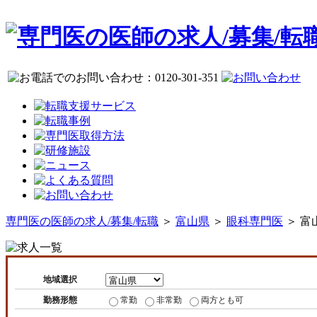
専門医の医師の求人/募集/転職
＞
富山県
＞
眼科専門医
＞ 富
地域選択
勤務形態
常勤
非常勤
両方とも可