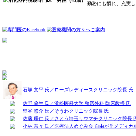
勤務にも慣れ、充実した
石塚 文平 氏／ローズレディースクリニック院長 氏
佐野 倫生 氏／浜松医科大学 整形外科 臨床教授 氏
壁谷 悠介 氏／そうわクリニック院長 氏
佐藤 理仁 氏／さとう埼玉リウマチクリニック院長 
小林 奈々 氏／医療法人めぐみ会 自由が丘メディカ