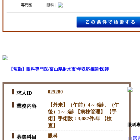
専門医
眼科｜
【常勤】眼科専門医/富山県射水市/年収応相談/医師
025280
求人ID
【外来】（午前）4～ 6診、（午
業務内容
後）1～ 3診 【病棟管理】 【手
術】手術数：3,087件/年 【検
眼科
査】
眼科
募集科目
山形