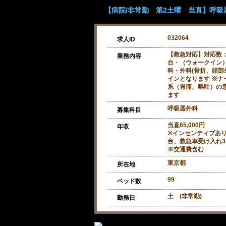
【病院/非常勤 第2土曜 当直】呼吸器
032064
求人ID
【救急対応】対応数：
業務内容
台・（ウォークイン）
科・外科(骨折、頭部
インとなります ※ナ
系（胃痛、嘔吐）の
ます
呼吸器外科
募集科目
当直65,000円
年収
※インセンティブあり：
台、救急車受け入れ3,
※交通費含む
東京都
所在地
99
ベッド数
土 (非常勤)
勤務日