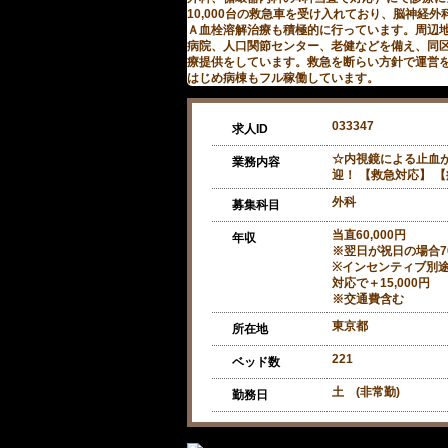
10,000台の救急車を受け入れており、脳神経
Ａ血栓溶解治療も積極的に行っています。周辺
病院、人口関節センター、老健などを備え、同
療提供をしています。救急を断らい方針で運営
はじめ病棟もフル稼働しています。
033347
求人ID
☆内視鏡による止血
業務内容
迎！ 【救急対応】 
外科
募集科目
当直60,000円
年収
※翌日が祝日の場合70
※インセンティブ別
対応で＋15,000円
※交通費含む
東京都
所在地
221
ベッド数
土 (非常勤)
勤務日