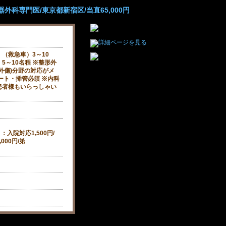
外科専門医/東京都新宿区/当直65,000円
（救急車）3～10
5～10名程 ※整形外
外傷)分野の対応がメ
ート・挿管必須 ※内科
患者様もいらっしゃい
入院対応1,500円/
000円/第