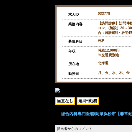
033778
求人ID
【訪問診療】訪問件数
業務内容
コマ、(施設）20～3
合：施設6割・居宅4
外科
募集科目
時給12,000円
年収
※交通費別途
北海道
所在地
月、火、水、木、金 
勤務日
当直なし
週4日勤務
総合内科専門医/静岡県浜松市【非常勤/