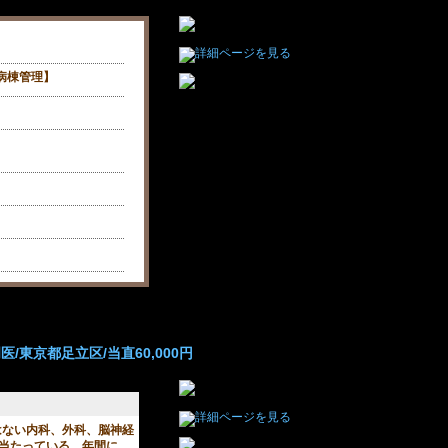
病棟管理】
/東京都足立区/当直60,000円
はない内科、外科、脳神経
当たっている。年間に