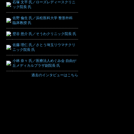
石塚 文平 氏／ローズレディースクリニ
ック院長 氏
佐野 倫生 氏／浜松医科大学 整形外科
臨床教授 氏
壁谷 悠介 氏／そうわクリニック院長 氏
佐藤 理仁 氏／さとう埼玉リウマチクリ
ニック院長 氏
小林 奈々 氏／医療法人めぐみ会 自由が
丘メディカルプラザ副院長 氏
過去のインタビューはこちら