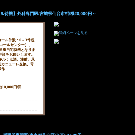
待機】外科専門医/宮城県仙台市/待機20,000円～
ール件数：0～3件程
のコールセンター）、
程 ※自宅待機となりま
往診をお願いします。
キル：点滴、注射、尿
切カニューレ交換、胃
操作
10,000円/回