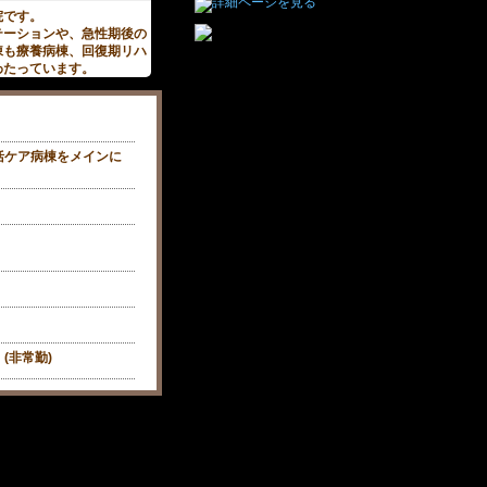
院です。
テーションや、急性期後の
棟も療養病棟、回復期リハ
わたっています。
括ケア病棟をメインに
(非常勤)