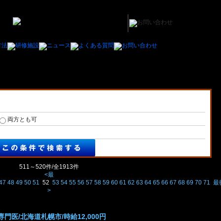
イトの医師の求人/募集一覧
両方とも可
511～520件/全1913件
<最
47
48
49
50
51
52
53
54
55
56
57
58
59
60
61
62
63
64
65
66
67
68
69
70
71
最
>
医/北海道札幌市/時給12,000円