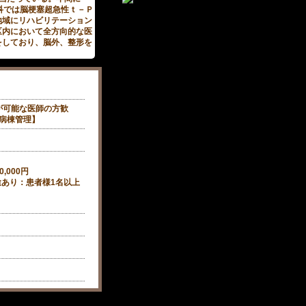
外科では脳梗塞超急性ｔ－Ｐ
地域にリハビリテーション
区内において全方向的な医
をしており、脳外、整形を
が可能な医師の方歓
【病棟管理】
,000円
途あり：患者様1名以上