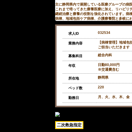
主に静岡県内で展開している医療グループの病
これまで培ってきた療養医療に加え、リハビリ
継続治療と療養の役割を強化されています。病
病棟、地域包括ケア病棟、介護療養院と多岐に
032534
求人ID
【病棟管理】地域包
業務内容
ご担当いただきます
総合内科
募集科目
日勤80,000円
年収
※交通費含む
静岡県
所在地
220
ベッド数
月、火、水、木、金 
勤務日
二次救急指定