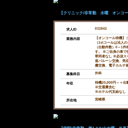
【クリニック/非常勤 水曜 オンコール
032842
求人ID
【オンコール待機】コ
業務内容
（1stコールは法人
（出動件数）0～1件
す。 ※ご自身の車で
帯同者なし ※必須ス
道バルーン交換、気
瘻交換、電子カルテ
外科
募集科目
待機20,000円～＋出動
年収
※交通費含む
※ホテル代支給なし
宮崎県
所在地