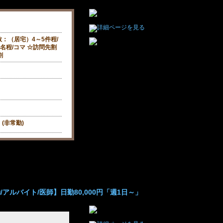
：（居宅）4～5件程/
0名程/コマ ☆訪問先割
割
(非常勤)
アルバイト/医師】日勤80,000円「週1日～」