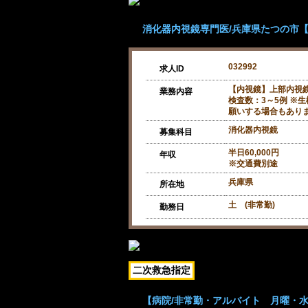
消化器内視鏡専門医/兵庫県たつの市【求
032992
求人ID
【内視鏡】上部内視鏡
業務内容
検査数：3～5例 ※
願いする場合もあり
消化器内視鏡
募集科目
半日60,000円
年収
※交通費別途
兵庫県
所在地
土 (非常勤)
勤務日
二次救急指定
【病院/非常勤・アルバイト 月曜・水曜