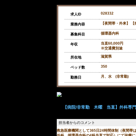
028332
求人ID
【夜間帯・外来】 【
業務内容
循環器内科
募集科目
当直60,000円
年収
※交通費別途
滋賀県
所在地
350
ベッド数
月、水 (非常勤)
勤務日
【病院/非常勤 木曜 当直】外科専門医
救急医療機関として365日24時間体制（夜間帯
外科、循環器内科の4科当直で対応）にて診療に