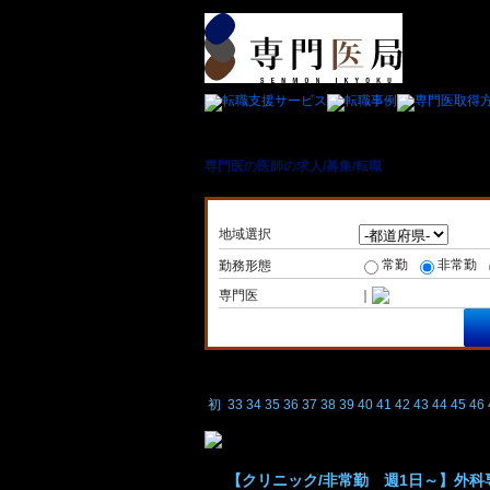
専門医の医師の求人/募集/転職
＞ 非常勤/アルバ
地域選択
常勤
非常勤
勤務形態
専門医
｜
初
33
34
35
36
37
38
39
40
41
42
43
44
45
46
【クリニック/非常勤 週1日～】外科専門