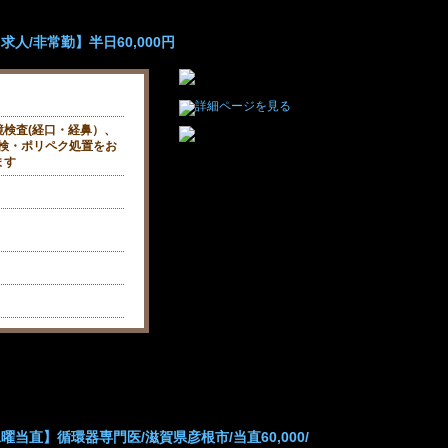
人/非常勤】半日60,000円
検査(経口・経鼻）、
生検・ポリペク処置をお
ます
当直】循環器専門医/滋賀県彦根市/当直60,000/