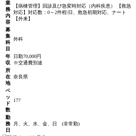
業
【病棟管理】回診及び急変時対応（内科疾患） 【救急
務
対応】対応数：0～2件程/日、救急初期対応、ナート
内
【外来】
容
募
集
外科
科
目
年
日勤70,000円
収
※交通費別途
所
在
奈良県
地
ベ
ッ
177
ド
数
勤
務
月、火、水、金、日 (非常勤)
日