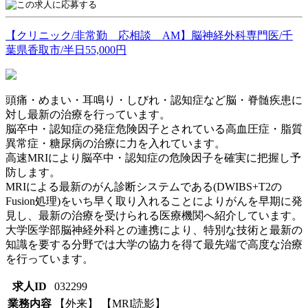
【クリニック/非常勤 応相談 AM】脳神経外科専門医/千
葉県香取市/半日55,000円
頭痛・めまい・耳鳴り・しびれ・認知症など脳・脊髄疾患に
対し最新の治療を行っています。
脳卒中・認知症の発症危険因子とされている高血圧症・脂質
異常症・糖尿病の治療に力を入れています。
高速MRIにより脳卒中・認知症の危険因子を確実に把握し予
防します。
MRIによる最新のがん診断システムである(DWIBS+T2の
Fusion処理)をいち早く取り入れることによりがんを早期に発
見し、最新の治療を受けられる医療機関へ紹介しています。
大学医学部脳神経外科との連携により、特別な技術と最新の
知識を要する分野では大学の協力を得て最先端で高度な治療
を行っています。
求人ID
032299
業務内容
【外来】 【MRI読影】