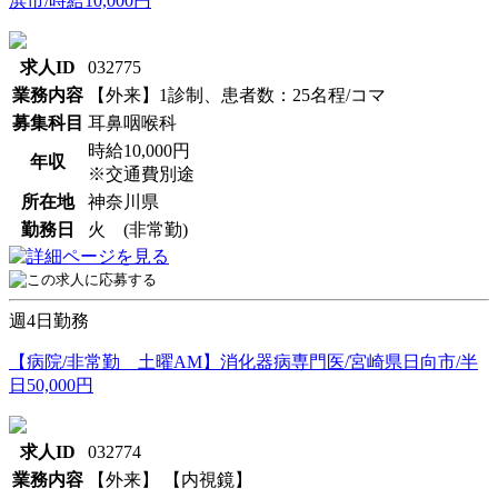
浜市/時給10,000円
求人ID
032775
業務内容
【外来】1診制、患者数：25名程/コマ
募集科目
耳鼻咽喉科
時給10,000円
年収
※交通費別途
所在地
神奈川県
勤務日
火 (非常勤)
週4日勤務
【病院/非常勤 土曜AM】消化器病専門医/宮崎県日向市/半
日50,000円
求人ID
032774
業務内容
【外来】 【内視鏡】