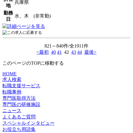
兵庫県
地
勤務
水、木 (非常勤)
日
821～840件/全1911件
<最初
40
41
42
43
44
最後>
このページのTOPに移動する
HOME
求人検索
転職支援サービス
転職事例
専門医取得方法
専門医の研修施設
ニュース
よくあるご質問
スペシャルインタビュー
お役立ち用語集