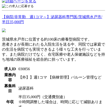
【病院/非常勤 週1コマ～】泌尿器科専門医/茨城県水戸市/
半日35,000円
茨城県水戸市に位置する約100床の療養型病院です。
患者さまが長期にわたる入院生活を送る中、同院では家庭で
の生活を病院でも実現できるよう様々な工夫を行っていま
す。また病院だけでなく、在宅医療や老人保健施設などを持
ち地域の医療福祉を総合的に担っています。
求人ID
030856
業務内
【外】】週1コマ 【病棟管理】バルーン管理など
容
募集科
泌尿器科
目
半日35,000円（交通費別途）
年収
※時間調整した場合は、時間に応じて減額ありま
す