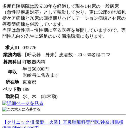
多摩丘陵病院は設立30年を経過して現在144床の一般病床
（急性期疾患対応）として稼動しており、更に52床の地域包
括ケア病棟と76床の回復期リハビリテーション病棟と44床の
療養型病棟を併設しています。
当院は急性期～慢性期に至る医療を展開していますので、専
門性志向の先生に満足のいく職場環境にあります。
求人ID
032776
業務内容
【呼吸器 外来】患者数：20～30名程/コマ
募集科目
呼吸器内科
半日50,000円
年収
※給与に含みます
所在地
東京都
ベッド数
199
勤務日
水、木 (非常勤)
【クリニック/非常勤 火曜】耳鼻咽喉科専門医/神奈川県横