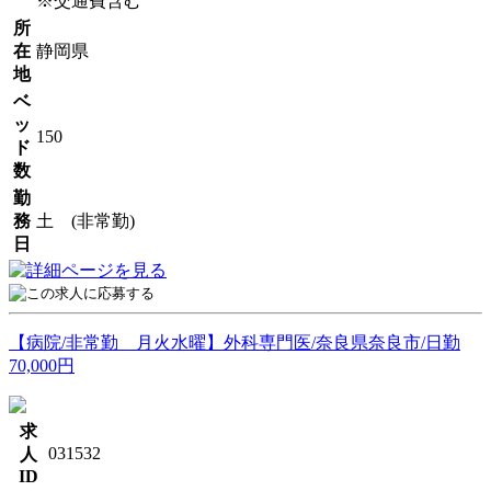
※交通費含む
所
在
静岡県
地
ベ
ッ
150
ド
数
勤
務
土 (非常勤)
日
【病院/非常勤 月火水曜】外科専門医/奈良県奈良市/日勤
70,000円
求
031532
人
ID