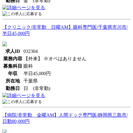
勤務日
金 (非常勤)
【クリニック/非常勤 日曜AM】眼科専門医/千葉県市川市/
半日45,000円
求人ID
032304
業務内容
【外来】 ※オペはありません
募集科目
眼科
年収
半日45,000円
所在地
千葉県
勤務日
日 (非常勤)
【病院/非常勤 金曜AM】人間ドック専門医/静岡県三島市/
日勤80,000円