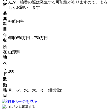
んが、輪番の際は発生する可能性がありますので、よろ
容
しくお願いします
募
集
神経内科
科
目
年
年収650万円～750万円
収
所
在
山形県
地
ベ
ッ
200
ド
数
勤
務
月、火、水、木、金 (非常勤)
日