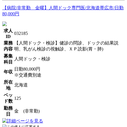
【病院/非常勤 金曜】人間ドック専門医/北海道帯広市/日勤
80,000円
求人
032185
ID
業務
【人間ドック・検診】健診の問診、ドックの結果説
内容
明、乳がん検診の視触診、ＸＰ読影(胃・肺)
募集
人間ドック・検診
科目
日勤80,000円
年収
※交通費別途
所在
北海道
地
ベッ
125
ド数
勤務
金 (非常勤)
日