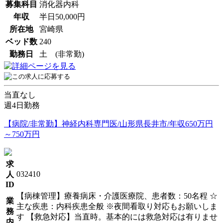
募集科目
消化器内科
年収
半日50,000円
所在地
宮崎県
ベッド数
240
勤務日
土 (非常勤)
当直なし
週4日勤務
【病院/非常勤】神経内科専門医/山形県長井市/年収650万円
～750万円
求
032410
人
ID
【病棟管理】療養病床・介護医療院、患者数：50名程 ☆
業
主な疾患：内科疾患全般 ※夜間看取り対応もお願いしま
務
す 【救急対応】当直時。基本的には救急対応は有りませ
内