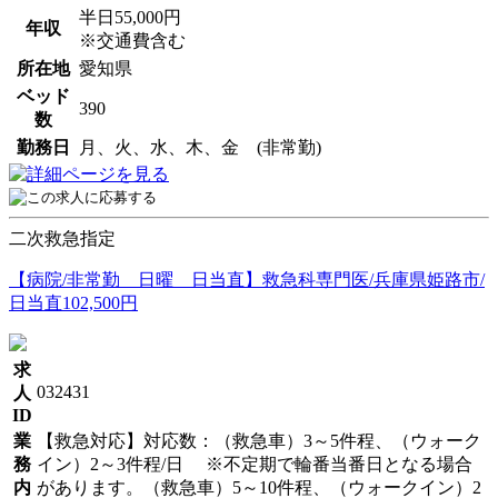
半日55,000円
年収
※交通費含む
所在地
愛知県
ベッド
390
数
勤務日
月、火、水、木、金 (非常勤)
二次救急指定
【病院/非常勤 日曜 日当直】救急科専門医/兵庫県姫路市/
日当直102,500円
求
032431
人
ID
業
【救急対応】対応数：（救急車）3～5件程、（ウォーク
務
イン）2～3件程/日 ※不定期で輪番当番日となる場合
内
があります。（救急車）5～10件程、（ウォークイン）2