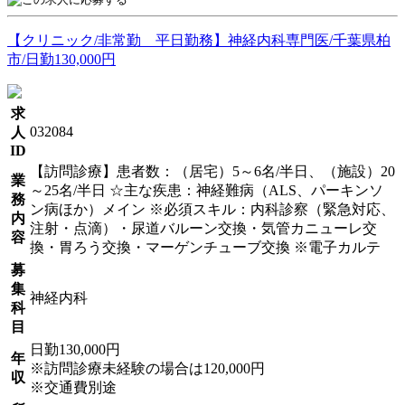
【クリニック/非常勤 平日勤務】神経内科専門医/千葉県柏
市/日勤130,000円
求
032084
人
ID
【訪問診療】患者数：（居宅）5～6名/半日、（施設）20
業
～25名/半日 ☆主な疾患：神経難病（ALS、パーキンソ
務
ン病ほか）メイン ※必須スキル：内科診察（緊急対応、
内
注射・点滴）・尿道バルーン交換・気管カニューレ交
容
換・胃ろう交換・マーゲンチューブ交換 ※電子カルテ
募
集
神経内科
科
目
日勤130,000円
年
※訪問診療未経験の場合は120,000円
収
※交通費別途