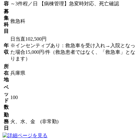
容
～3件程／日 【病棟管理】急変時対応、死亡確認
募
集
救急科
科
目
日当直102,500円
年
※インセンティブあり：救急車を受け入れ→入院となっ
収
た場合15,000円/件（救急患者ではなく、「救急車」とな
ります）
所
在
兵庫県
地
ベ
ッ
100
ド
数
勤
務
火、水、金 (非常勤)
日