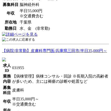
募集科目
脳神経外科
半日55,000円
年収
※交通費含む
所在地
千葉県
勤務日
水、金 (非常勤)
【病院/非常勤】皮膚科専門医/兵庫県三田市/半日35,000円～
求人
031955
ID
業務
【病棟管理】病棟コンサル・回診 ※長期入院の高齢者
内容
が多いため、主には褥瘡の診断や処置など
募集
皮膚科
科目
半日35,000円～
年収
※交通費含む
所在