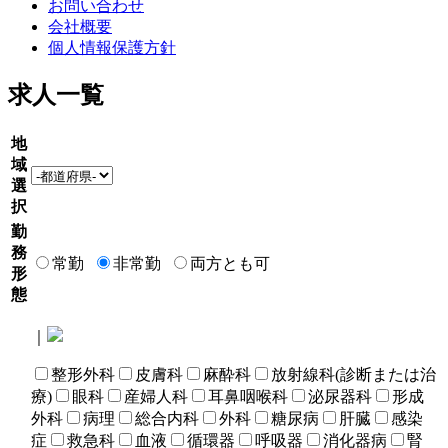
お問い合わせ
会社概要
個人情報保護方針
求人一覧
地
域
選
択
勤
務
常勤
非常勤
両方とも可
形
態
｜
整形外科
皮膚科
麻酔科
放射線科(診断または治
療)
眼科
産婦人科
耳鼻咽喉科
泌尿器科
形成
外科
病理
総合内科
外科
糖尿病
肝臓
感染
症
救急科
血液
循環器
呼吸器
消化器病
腎