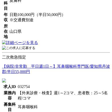
皮膚科
科
目
年
日勤100,000円（半日50,000円）
収
※交通費別途
所
在
山口県
地
二次救急指定
【病院/非常勤 平日週1日～】耳鼻咽喉科専門医/愛知県丹波
郡/半日55,000円
求人ID
032754
業務内
【外来診療・検査】週1～2コマ、患者数：25～5名
容
程/コマ
募集科
耳鼻咽喉科
目