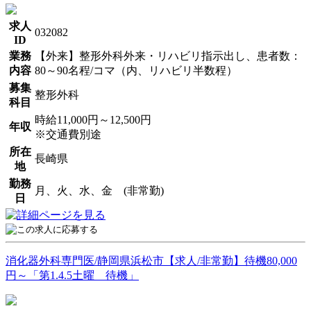
求人
032082
ID
業務
【外来】整形外科外来・リハビリ指示出し、患者数：
内容
80～90名程/コマ（内、リハビリ半数程）
募集
整形外科
科目
時給11,000円～12,500円
年収
※交通費別途
所在
長崎県
地
勤務
月、火、水、金 (非常勤)
日
消化器外科専門医/静岡県浜松市【求人/非常勤】待機80,000
円～「第1.4.5土曜 待機」