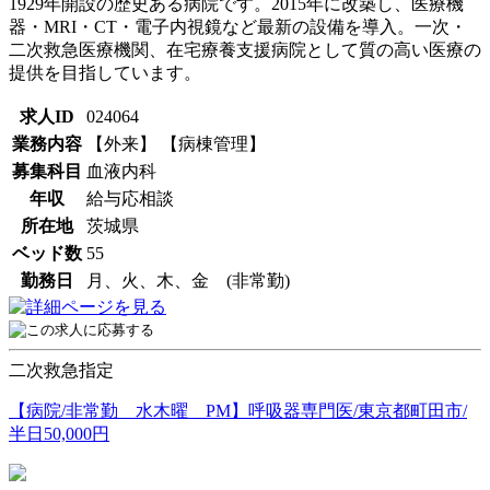
1929年開設の歴史ある病院です。2015年に改築し、医療機
器・MRI・CT・電子内視鏡など最新の設備を導入。一次・
二次救急医療機関、在宅療養支援病院として質の高い医療の
提供を目指しています。
求人ID
024064
業務内容
【外来】 【病棟管理】
募集科目
血液内科
年収
給与応相談
所在地
茨城県
ベッド数
55
勤務日
月、火、木、金 (非常勤)
二次救急指定
【病院/非常勤 水木曜 PM】呼吸器専門医/東京都町田市/
半日50,000円