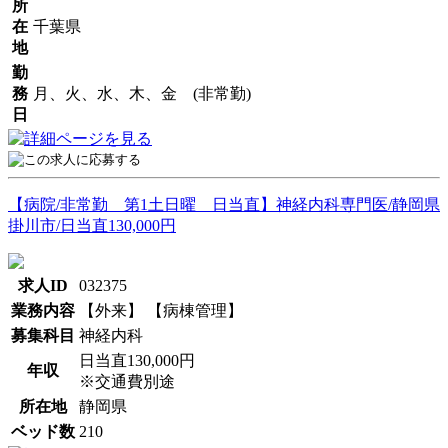
所
在
千葉県
地
勤
務
月、火、水、木、金 (非常勤)
日
【病院/非常勤 第1土日曜 日当直】神経内科専門医/静岡県
掛川市/日当直130,000円
求人ID
032375
業務内容
【外来】 【病棟管理】
募集科目
神経内科
日当直130,000円
年収
※交通費別途
所在地
静岡県
ベッド数
210