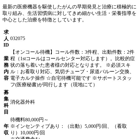
最新の医療機器を駆使したがんの早期発見と治療に積極的に
取り組み、生活習慣病に対してきめ細かい生活・栄養指導を
中心とした治療を特徴としています。
求
032075
人
ID
【オンコール待機】コール件数：3件程、出動件数：2件
業
程（1stコールはコールセンター対応します）。比較的症
務
状の落ち着いた患者様の対応となります。 ※必須スキ
内
ル：お看取り対応、気切チューブ・尿道バルーン交換、
容
電子カルテ操作 ☆自宅待機可能です ※サポートスタッ
フ(医療秘書)が同行します（現地にて）
募
集
消化器外科
科
目
待機料80,000円～
年
※インセンティブあり：（出動）5,000円/回、（看取
収
り）10,000円/回