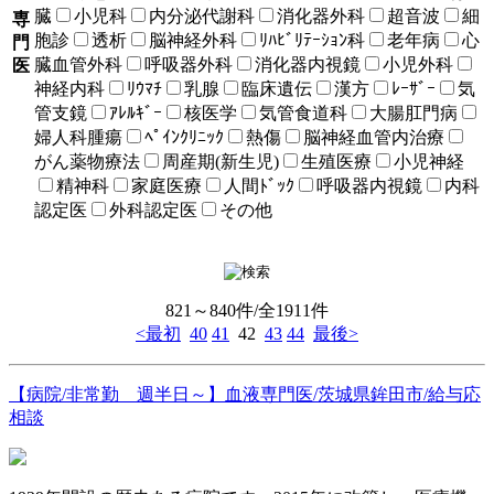
臓
小児科
内分泌代謝科
消化器外科
超音波
細
専
胞診
透析
脳神経外科
ﾘﾊﾋﾞﾘﾃｰｼｮﾝ科
老年病
心
門
臓血管外科
呼吸器外科
消化器内視鏡
小児外科
医
神経内科
ﾘｳﾏﾁ
乳腺
臨床遺伝
漢方
ﾚｰｻﾞｰ
気
管支鏡
ｱﾚﾙｷﾞｰ
核医学
気管食道科
大腸肛門病
婦人科腫瘍
ﾍﾟｲﾝｸﾘﾆｯｸ
熱傷
脳神経血管内治療
がん薬物療法
周産期(新生児)
生殖医療
小児神経
精神科
家庭医療
人間ﾄﾞｯｸ
呼吸器内視鏡
内科
認定医
外科認定医
その他
821～840件/全1911件
<最初
40
41
42
43
44
最後>
【病院/非常勤 週半日～】血液専門医/茨城県鉾田市/給与応
相談