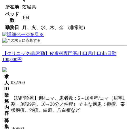
所在地
茨城県
ベッド
104
数
勤務日
月、火、水、木、金 (非常勤)
【クリニック/非常勤】皮膚科専門医/山口県山口市/日勤
100,000円
求
032760
人
ID
業
【訪問診療】週4コマ、患者数：5～10名程/コマ（居宅1
務
割・施設9割。10～30分／件程） ☆主な疾患：褥瘡、帯
内
状疱疹、湿疹、白癬、爪白癬など
容
募
集