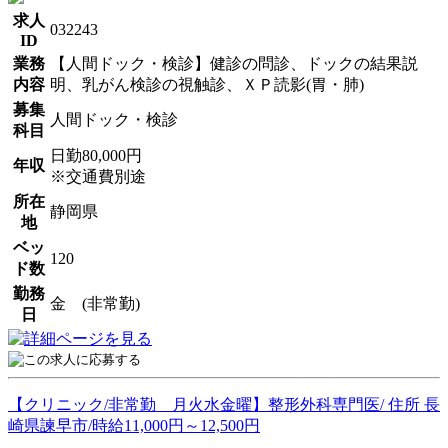
求人
032243
ID
業務
【人間ドック・検診】健診の問診、ドックの結果説
内容
明、乳がん検診の視触診、ＸＰ読影(胃・肺)
募集
人間ドック・検診
科目
日勤80,000円
年収
※交通費別途
所在
静岡県
地
ベッ
120
ド数
勤務
金 (非常勤)
日
【クリニック/非常勤 月火水金曜】整形外科専門医/ 住所 長
崎県諫早市/時給11,000円～12,500円