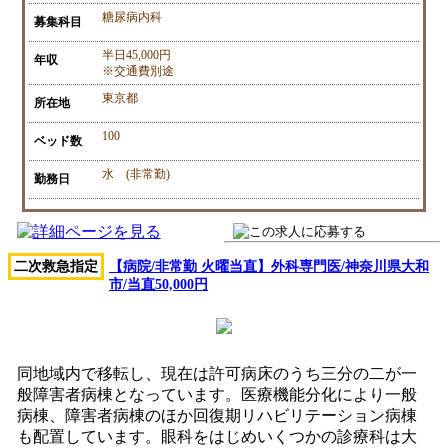
糖尿病内科
募集科目
半日45,000円
年収
※交通費別途
東京都
所在地
100
ベッド数
水 (非常勤)
勤務日
二次救急指定
【病院/非常勤 火曜当直】外科専門医/神奈川県大和
市/当直50,000円
同地域内で移転し、現在は許可病床のうち三分の二が一
般障害者病棟となっています。医療機能分化により一般
病棟、障害者病棟のほか回復期リハビリテーション病棟
も配置しています。眼科をはじめいくつかの診療科は大