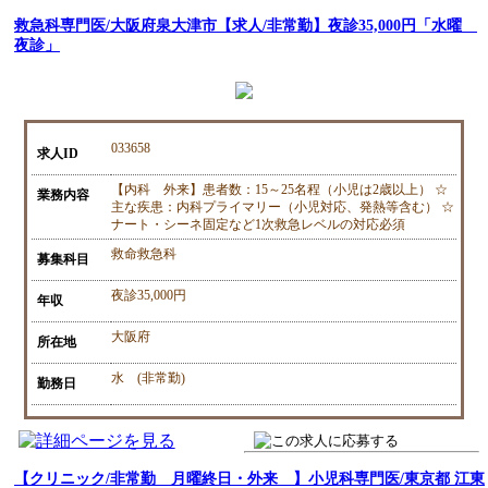
救急科専門医/大阪府泉大津市【求人/非常勤】夜診35,000円「水曜
夜診」
033658
求人ID
【内科 外来】患者数：15～25名程（小児は2歳以上） ☆
業務内容
主な疾患：内科プライマリー（小児対応、発熱等含む） ☆
ナート・シーネ固定など1次救急レベルの対応必須
救命救急科
募集科目
夜診35,000円
年収
大阪府
所在地
水 (非常勤)
勤務日
【クリニック/非常勤 月曜終日・外来 】小児科専門医/東京都 江東