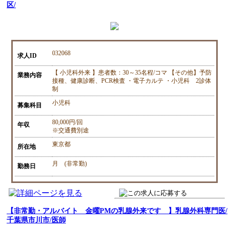
区/
032068
求人ID
【 小児科外来 】患者数：30～35名程/コマ 【その他】予防
業務内容
接種、健康診断、PCR検査 ・電子カルテ ・小児科 2診体
制
小児科
募集科目
80,000円/回
年収
※交通費別途
東京都
所在地
月 (非常勤)
勤務日
【非常勤・アルバイト 金曜PMの乳腺外来です 】乳腺外科専門医/
千葉県市川市/医師