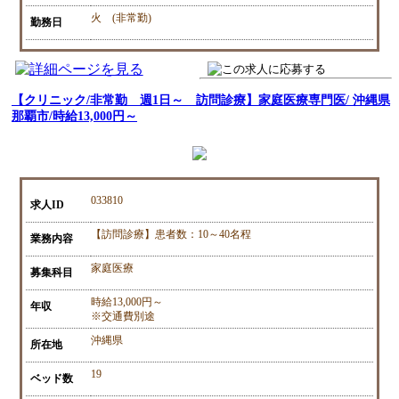
火 (非常勤)
勤務日
【クリニック/非常勤 週1日～ 訪問診療】家庭医療専門医/ 沖縄県
那覇市/時給13,000円～
033810
求人ID
【訪問診療】患者数：10～40名程
業務内容
家庭医療
募集科目
時給13,000円～
年収
※交通費別途
沖縄県
所在地
19
ベッド数