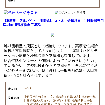
勤務日
【非常勤・アルバイト 月曜AM。火・木・金曜終日 】呼吸器専門
医/神奈川県横浜市戸塚区/
地域密着型の病院として機能しています。高度急性期治
療後の支援病院としての役割もあり、回復期リハビリテ
ーション病棟と地域包括ケア病棟も稼働しています。
総合健診センターとの併設によって予防医学にも注力し
ているため、内視鏡検査からの早期診断、それに伴う消
化器外科手術のほか、整形外科は一般整形のほか人口関
節オペにも対応されています。
033799
求人ID
①月曜半日の場合、【 内科診察＋結果説明 】診察は一部
業務内容
特殊診察があります。 ②火曜・木曜・金曜終日の場合、
【内科診察＋結果説明、読影 】読影内容は応相談です。