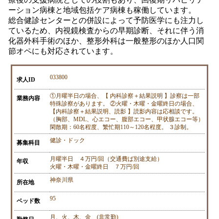
ーション病棟と地域包括ケア病棟も稼働しています。
総合健診センターとの併設によって予防医学にも注力し
ているため、内視鏡検査からの早期診断、それに伴う消
化器外科手術のほか、整形外科は一般整形のほか人口関
節オペにも対応されています。
033800
求人ID
①月曜半日の場合、【 内科診察＋結果説明 】診察は一部
業務内容
特殊診察があります。 ②火曜・木曜・金曜終日の場合、
【内科診察＋結果説明、読影 】読影内容は応相談です。
（胸部、MDL、心エコー、腹部エコー、甲状腺エコー等）
閑散期：60名程度、繁忙期110～120名程度。 ３診制。
健診・ドック
募集科目
月曜半日 ４万円/回（交通費ば別途支給）
年収
火曜・木曜・金曜終日 ７万円/回
神奈川県
所在地
95
ベッド数
月、火、木、金 (非常勤)