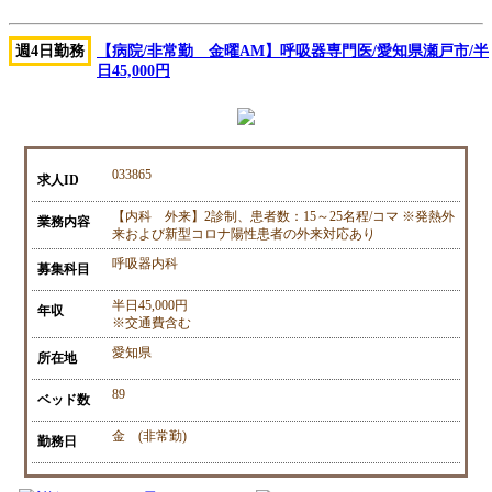
週4日勤務
【病院/非常勤 金曜AM】呼吸器専門医/愛知県瀬戸市/半
日45,000円
033865
求人ID
【内科 外来】2診制、患者数：15～25名程/コマ ※発熱外
業務内容
来および新型コロナ陽性患者の外来対応あり
呼吸器内科
募集科目
半日45,000円
年収
※交通費含む
愛知県
所在地
89
ベッド数
金 (非常勤)
勤務日