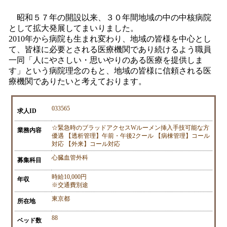
昭和５７年の開設以来、３０年間地域の中の中核病院
として拡大発展してまいりました。
2010年から病院も生まれ変わり、地域の皆様を中心とし
て、皆様に必要とされる医療機関であり続けるよう職員
一同「人にやさしい・思いやりのある医療を提供しま
す」という病院理念のもと、地域の皆様に信頼される医
療機関でありたいと考えております。
033565
求人ID
☆緊急時のブラッドアクセスWルーメン挿入手技可能な方
業務内容
優遇 【透析管理】午前・午後2クール 【病棟管理】コール
対応 【外来】コール対応
心臓血管外科
募集科目
時給10,000円
年収
※交通費別途
東京都
所在地
88
ベッド数