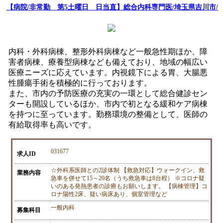
【病院/非常勤 第5土曜日 日当直】総合内科専門医/埼玉県吉川市/
内科・外科病棟、整形外科病棟など一般急性期ほか、障
害者病棟、療養型病棟なども備えており、地域の幅広い
医療ニーズに応えています。内視鏡下による胃、大腸悪
性腫瘍手術を積極的に行っております。
また、市内の予防医療の充実の一環として総合健診セン
ターも開設しているほか、市内で初となる緩和ケア病棟
を持つに至っています。勤務環境の整備として、医師の
有給取得率も高いです。
031677
求人ID
☆外科系医師との2診体制 【救急対応】ウォークイン、救
業務内容
急車を併せて15～20名（うち救急車は8台程） ※コロナ疑
いのある発熱患者の診療もお願いします。 【病棟管理】コ
ロナ陽性2床、疑い病床あり、個室管理など
一般内科
募集科目