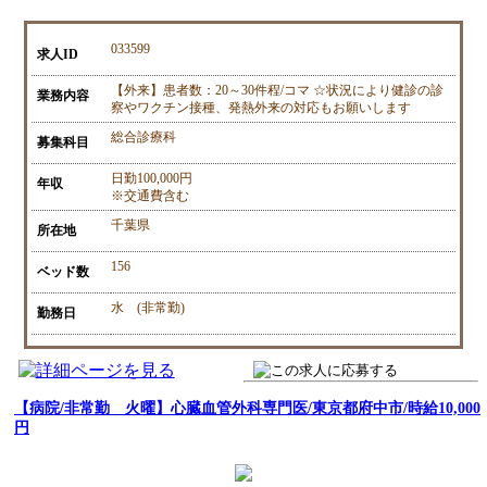
033599
求人ID
【外来】患者数：20～30件程/コマ ☆状況により健診の診
業務内容
察やワクチン接種、発熱外来の対応もお願いします
総合診療科
募集科目
日勤100,000円
年収
※交通費含む
千葉県
所在地
156
ベッド数
水 (非常勤)
勤務日
【病院/非常勤 火曜】心臓血管外科専門医/東京都府中市/時給10,000
円