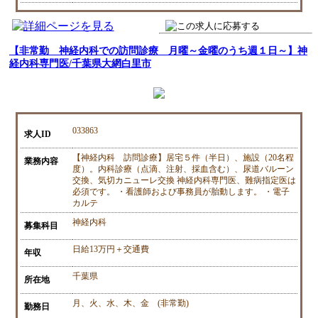
【非常勤 神経内科での訪問診療 月曜～金曜のうち週１日～】神
経内科専門医/千葉県大網白里市
033863
求人ID
【神経内科 訪問診療】居宅５件（半日）、施設（20名程
業務内容
度）。内科診療（点滴、注射、採血含む）、尿道バルーン
交換、気切カニューレ交換 神経内科専門医、難病指定医は
必須です。 ・看護師および事務員が胎動します。 ・電子
カルテ
神経内科
募集科目
日給13万円＋交通費
年収
千葉県
所在地
月、火、水、木、金 (非常勤)
勤務日