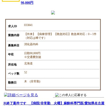
90,000円
033841
求人ID
【外来】 【病棟管理】 【救急対応】救急車対応：0～1件
業務内容
（対応は稀です）
消化器内科
募集科目
日勤90,000円
年収
※交通費別途
北海道
所在地
52
ベッド数
木 (非常勤)
勤務日
※終了案件です 【病院/非常勤 火曜】麻酔科専門医/愛知県名古屋