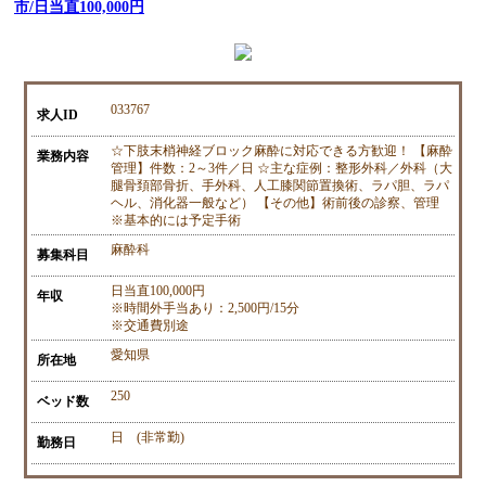
市/日当直100,000円
033767
求人ID
☆下肢末梢神経ブロック麻酔に対応できる方歓迎！ 【麻酔
業務内容
管理】件数：2～3件／日 ☆主な症例：整形外科／外科（大
腿骨頚部骨折、手外科、人工膝関節置換術、ラパ胆、ラパ
ヘル、消化器一般など） 【その他】術前後の診察、管理
※基本的には予定手術
麻酔科
募集科目
日当直100,000円
年収
※時間外手当あり：2,500円/15分
※交通費別途
愛知県
所在地
250
ベッド数
日 (非常勤)
勤務日