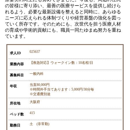
の皆様に寄り添い、最善の医療サービスを提供し続けら
れるよう、必要な最新設備を整えると同時に、あらゆる
ニーズに応えられる体制づくりや経営基盤の強化を図っ
ていく所存です。そのためにも、次世代を担う医療人材
の育成や学術的貢献にも、職員一同たゆまぬ努力を重ね
ています。
025637
求人ID
【救急対応】ウォークイン数：10名程/日
業務内容
一般内科
募集科目
当直80,000円
年収
※時間外手当てあります：5,000円/30分毎
※交通費別途
大阪府
所在地
415
ベッド数
土 (非常勤)
勤務日