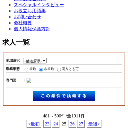
スペシャルインタビュー
お役立ち用語集
お問い合わせ
会社概要
個人情報保護方針
求人一覧
地域選択
勤務形態
常勤
非常勤
両方とも可
専門医
｜
481～500件/全1911件
<最初
23
24
25
26
27
最後>