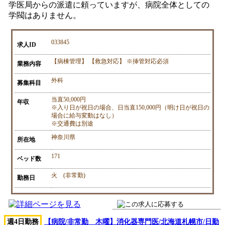
学医局からの派遣に頼っていますが、病院全体としての
学閥はありません。
033845
求人ID
【病棟管理】 【救急対応】 ※挿管対応必須
業務内容
外科
募集科目
当直50,000円
年収
※入り日が祝日の場合、日当直150,000円（明け日が祝日の
場合に給与変動はなし）
※交通費は別途
神奈川県
所在地
171
ベッド数
火 (非常勤)
勤務日
週4日勤務
【病院/非常勤 木曜】消化器専門医/北海道札幌市/日勤