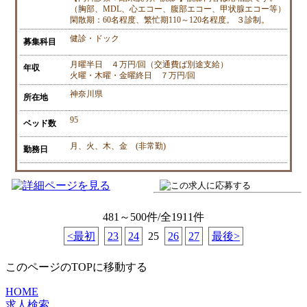
（胸部、MDL、心エコー、腹部エコー、甲状腺エコー等）
閑散期：60名程度、繁忙期110～120名程度。 ３診制。
健診・ドック
募集科目
月曜半日 ４万円/回（交通費ば別途支給）
年収
火曜・木曜・金曜終日 ７万円/回
神奈川県
所在地
95
ベッド数
月、火、木、金 (非常勤)
勤務日
481～500件/全1911件
<最初
23
24
25
26
27
最後>
このページのTOPに移動する
HOME
求人検索