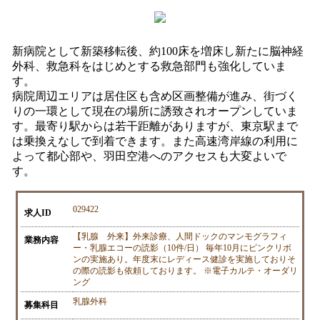
新病院として新築移転後、約100床を増床し新たに脳神経
外科、救急科をはじめとする救急部門も強化していま
す。
病院周辺エリアは居住区も含め区画整備が進み、街づく
りの一環として現在の場所に誘致されオープンしていま
す。最寄り駅からは若干距離がありますが、東京駅まで
は乗換えなしで到着できます。また高速湾岸線の利用に
よって都心部や、羽田空港へのアクセスも大変よいで
す。
029422
求人ID
【乳腺 外来】外来診療、人間ドックのマンモグラフィ
業務内容
ー・乳腺エコーの読影（10件/日） 毎年10月にピンクリボ
ンの実施あり。年度末にレディース健診を実施しておりそ
の際の読影も依頼しております。 ※電子カルテ・オーダリ
ング
乳腺外科
募集科目