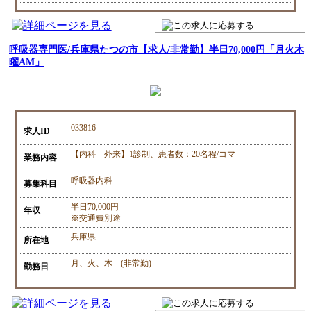
呼吸器専門医/兵庫県たつの市【求人/非常勤】半日70,000円「月火木
曜AM」
033816
求人ID
【内科 外来】1診制、患者数：20名程/コマ
業務内容
呼吸器内科
募集科目
半日70,000円
年収
※交通費別途
兵庫県
所在地
月、火、木 (非常勤)
勤務日