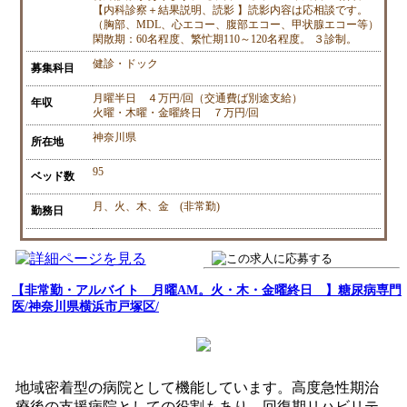
【内科診察＋結果説明、読影 】読影内容は応相談です。
（胸部、MDL、心エコー、腹部エコー、甲状腺エコー等）
閑散期：60名程度、繁忙期110～120名程度。 ３診制。
健診・ドック
募集科目
月曜半日 ４万円/回（交通費ば別途支給）
年収
火曜・木曜・金曜終日 ７万円/回
神奈川県
所在地
95
ベッド数
月、火、木、金 (非常勤)
勤務日
【非常勤・アルバイト 月曜AM。火・木・金曜終日 】糖尿病専門
医/神奈川県横浜市戸塚区/
地域密着型の病院として機能しています。高度急性期治
療後の支援病院としての役割もあり、回復期リハビリテ