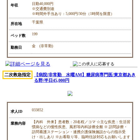
日勤40,000円
年収
※交通費別途
※時間外手当あり：5,000円/30分（1時間を限度）
千葉県
所在地
199
ベッド数
金 (非常勤)
勤務日
二次救急指定
【病院/非常勤 水曜AM】糖尿病専門医/東京都あき
る野/半日45,000円
033852
求人ID
【内科 外来】患者数：20名程／コマ ☆主な疾患：生活習
業務内容
慣病などの慢性疾患、風邪等内科診療全般 ※ 訪問診療・
訪問看護ステーション・連携介護保険施設からの指示受
け・出しあり ※お看取り等、臨時往診対応もお願いします