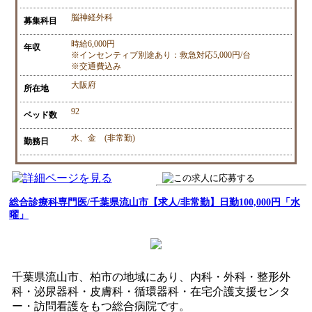
脳神経外科
募集科目
時給6,000円
年収
※インセンティブ別途あり：救急対応5,000円/台
※交通費込み
大阪府
所在地
92
ベッド数
水、金 (非常勤)
勤務日
総合診療科専門医/千葉県流山市【求人/非常勤】日勤100,000円「水
曜」
千葉県流山市、柏市の地域にあり、内科・外科・整形外
科・泌尿器科・皮膚科・循環器科・在宅介護支援センタ
ー・訪問看護をもつ総合病院です。