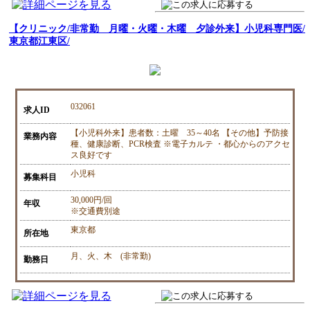
【クリニック/非常勤 月曜・火曜・木曜 夕診外来】小児科専門医/
東京都江東区/
032061
求人ID
【小児科外来】患者数：土曜 35～40名 【その他】予防接
業務内容
種、健康診断、PCR検査 ※電子カルテ ・都心からのアクセ
ス良好です
小児科
募集科目
30,000円/回
年収
※交通費別途
東京都
所在地
月、火、木 (非常勤)
勤務日