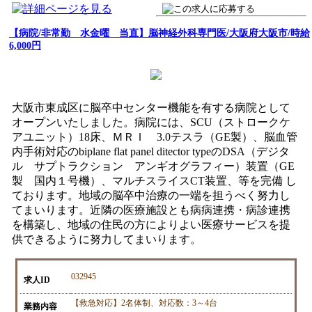
【病院/非常勤 水金曜 当直】脳神経外科専門医/大阪府大阪市/時給
6,000円
大阪市東成区に脳卒中センター機能を有する病院として
オープンいたしました。病院には、SCU（ストロークケ
アユニット）18床、ＭＲＩ 3.0テスラ（GE製）、脳血管
内手術対応のbiplane flat panel ditector typeのDSA（デジタ
ル サプトラクション アンギオグラフィー）装置（GE
製 国内１号機）、マルチスライスCT装置、等を完備 し
ております。地域の脳卒中治療の一端を担うべく努力し
てまいります。近隣の医療施設とも病病連携・病診連携
を構築し、地域の住民の方によりよい医療サービスを提
供できるように努力してまいります。
032945
求人ID
【救急対応】2名体制、対応数：3～4台
業務内容