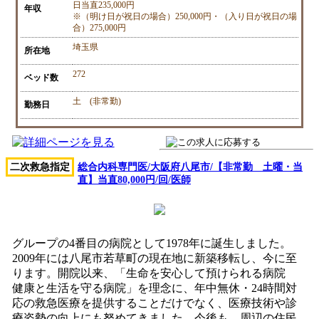
日当直235,000円
年収
※（明け日が祝日の場合）250,000円・（入り日が祝日の場
合）275,000円
埼玉県
所在地
272
ベッド数
土 (非常勤)
勤務日
二次救急指定
総合内科専門医/大阪府八尾市/【非常勤 土曜・当
直】当直80,000円/回/医師
グループの4番目の病院として1978年に誕生しました。
2009年には八尾市若草町の現在地に新築移転し、今に至
ります。開院以来、「生命を安心して預けられる病院
健康と生活を守る病院」を理念に、年中無休・24時間対
応の救急医療を提供することだけでなく、医療技術や診
療姿勢の向上にも努めてきました。今後も、周辺の住民