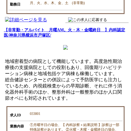
月、火、水、木、金、土 (非常勤)
勤務日
【非常勤・アルバイト 月曜AM。火・木・金曜終日 】内科認定
医/神奈川県横浜市戸塚区/
地域密着型の病院として機能しています。高度急性期治
療後の支援病院としての役割もあり、回復期リハビリテ
ーション病棟と地域包括ケア病棟も稼働しています。
総合健診センターとの併設によって予防医学にも注力し
ているため、内視鏡検査からの早期診断、それに伴う消
化器外科手術のほか、整形外科は一般整形のほか人口関
節オペにも対応されています。
033801
求人ID
①月曜半日の場合、【 内科診察＋結果説明 】診察は一部
業務内容
特殊診察があります。 ②火曜・木曜・金曜終日の場合、