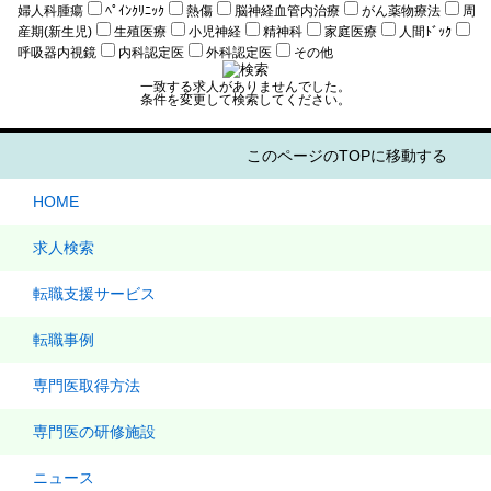
婦人科腫瘍
ﾍﾟｲﾝｸﾘﾆｯｸ
熱傷
脳神経血管内治療
がん薬物療法
周
産期(新生児)
生殖医療
小児神経
精神科
家庭医療
人間ﾄﾞｯｸ
呼吸器内視鏡
内科認定医
外科認定医
その他
一致する求人がありませんでした。
条件を変更して検索してください。
このページのTOPに移動する
HOME
求人検索
転職支援サービス
転職事例
専門医取得方法
専門医の研修施設
ニュース