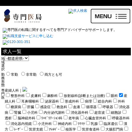
求人一覧
地
域
選
択
勤
常勤
非常勤
両方とも可
務
形
態
専
産婦人科｜
門
整形外科
皮膚科
麻酔科
放射線科(診断または治療)
眼科
産
医
婦人科
耳鼻咽喉科
泌尿器科
形成外科
病理
総合内科
外科
糖尿病
肝臓
感染症
救急科
血液
循環器
呼吸器
消化器
病
腎臓
小児科
内分泌代謝科
消化器外科
超音波
細胞診
透析
脳神経外科
ﾘﾊﾋﾞﾘﾃｰｼｮﾝ科
老年病
心臓血管外科
呼吸器外科
消化器内視鏡
小児外科
神経内科
ﾘｳﾏﾁ
乳腺
臨床遺伝
漢
方
ﾚｰｻﾞｰ
気管支鏡
ｱﾚﾙｷﾞｰ
核医学
気管食道科
大腸肛門病