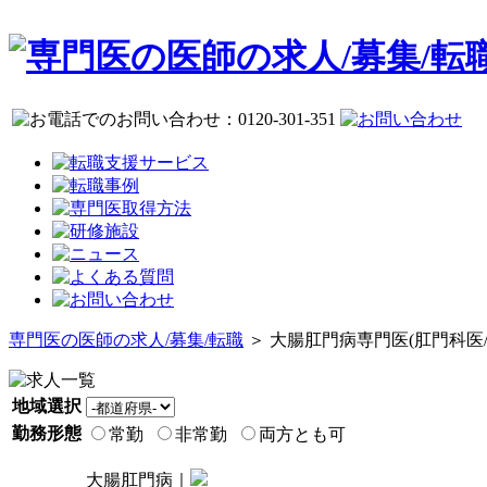
専門医の医師の求人/募集/転職
＞ 大腸肛門病専門医(肛門科医
地域選択
勤務形態
常勤
非常勤
両方とも可
大腸肛門病｜