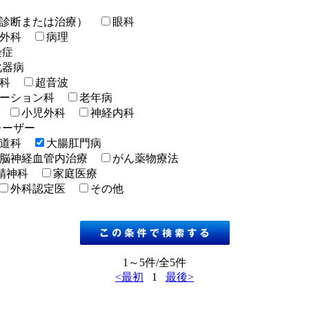
診断または治療）
眼科
外科
病理
染症
化器病
科
超音波
ーション科
老年病
小児外科
神経内科
レーザー
道科
大腸肛門病
脳神経血管内治療
がん薬物療法
精神科
家庭医療
外科認定医
その他
1～5件/全5件
<最初
1
最後>