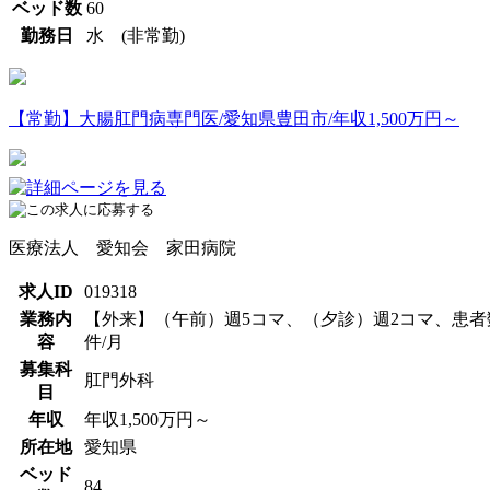
ベッド数
60
勤務日
水 (非常勤)
【常勤】大腸肛門病専門医/愛知県豊田市/年収1,500万円～
医療法人 愛知会 家田病院
求人ID
019318
業務内
【外来】（午前）週5コマ、（夕診）週2コマ、患者数
容
件/月
募集科
肛門外科
目
年収
年収1,500万円～
所在地
愛知県
ベッド
84