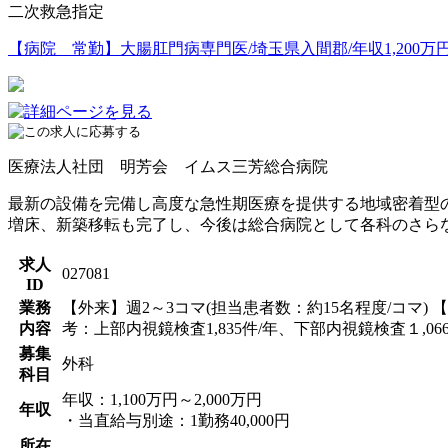
二次救急指定
【病院 常勤】大腸肛門病専門医/埼玉県入間郡/年収1,200万円～
医療法人社団 明芳会 イムス三芳総合病院
最新の設備を完備し高度な急性期医療を提供する地域密着型
増床、新築移転も完了し、今後は総合病院として各科のさら
求人
027081
ID
業務
【外来】週2～3コマ(担当患者数：約15名程度/コマ
内容
考：上部内視鏡検査1,835件/年、下部内視鏡検査１,066
募集
外科
科目
年収：1,100万円～2,000万円
年収
・当直給与別途：1勤務40,000円
所在