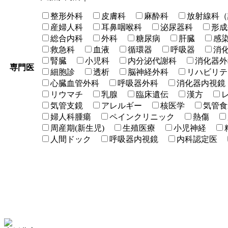
整形外科
皮膚科
麻酔科
放射線科（
産婦人科
耳鼻咽喉科
泌尿器科
形成
総合内科
外科
糖尿病
肝臓
感
救急科
血液
循環器
呼吸器
消
腎臓
小児科
内分泌代謝科
消化器外
専門医
細胞診
透析
脳神経外科
リハビリテ
心臓血管外科
呼吸器外科
消化器内視鏡
リウマチ
乳腺
臨床遺伝
漢方
気管支鏡
アレルギー
核医学
気管食
婦人科腫瘍
ペインクリニック
熱傷
周産期(新生児)
生殖医療
小児神経
人間ドック
呼吸器内視鏡
内科認定医