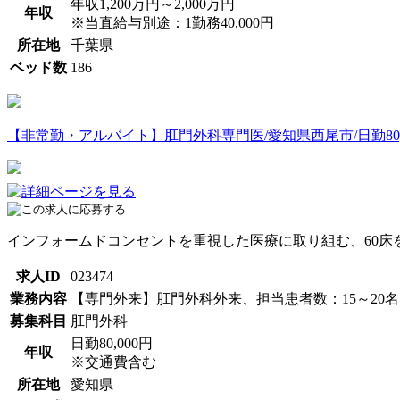
年収1,200万円～2,000万円
年収
※当直給与別途：1勤務40,000円
所在地
千葉県
ベッド数
186
【非常勤・アルバイト】肛門外科専門医/愛知県西尾市/日勤80,0
インフォームドコンセントを重視した医療に取り組む、60床
求人ID
023474
業務内容
【専門外来】肛門外科外来、担当患者数：15～20
募集科目
肛門外科
日勤80,000円
年収
※交通費含む
所在地
愛知県