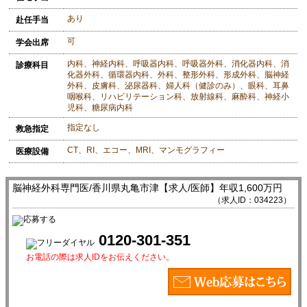
あり
赴任手当
可
学会出席
内科、神経内科、呼吸器内科、呼吸器外科、消化器内科、消
診療科目
化器外科、循環器内科、外科、整形外科、形成外科、脳神経
外科、皮膚科、泌尿器科、婦人科（健診のみ）、眼科、耳鼻
咽喉科、リハビリテーション科、放射線科、麻酔科、神経小
児科、糖尿病内科
指定なし
救急指定
CT、RI、エコー、MRI、マンモグラフィー
医療設備
脳神経外科専門医/香川県丸亀市津【求人/医師】年収1,600万円
（求人ID：034223）
0120-301-351
お電話の際は求人IDをお伝えください。