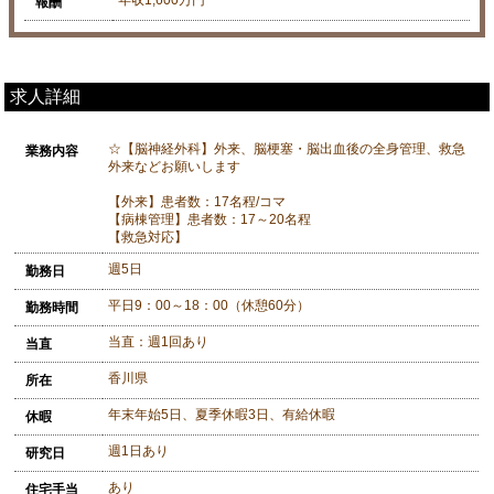
報酬
求人詳細
☆【脳神経外科】外来、脳梗塞・脳出血後の全身管理、救急
業務内容
外来などお願いします
【外来】患者数：17名程/コマ
【病棟管理】患者数：17～20名程
【救急対応】
週5日
勤務日
平日9：00～18：00（休憩60分）
勤務時間
当直：週1回あり
当直
香川県
所在
年末年始5日、夏季休暇3日、有給休暇
休暇
週1日あり
研究日
あり
住宅手当