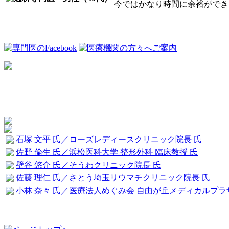
今ではかなり時間に余裕ができ、
石塚 文平 氏／ローズレディースクリニック院長 氏
佐野 倫生 氏／浜松医科大学 整形外科 臨床教授 氏
壁谷 悠介 氏／そうわクリニック院長 氏
佐藤 理仁 氏／さとう埼玉リウマチクリニック院長 氏
小林 奈々 氏／医療法人めぐみ会 自由が丘メディカルプラ