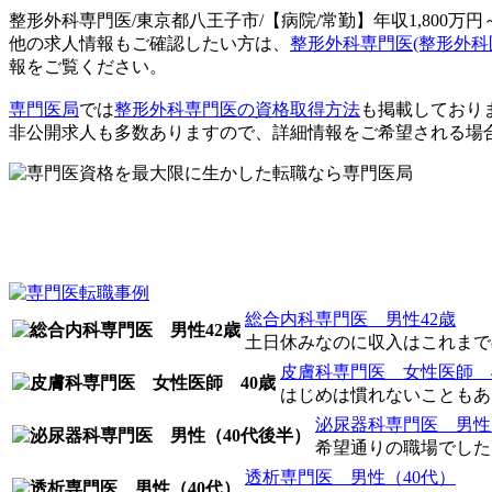
整形外科専門医/東京都八王子市/【病院/常勤】年収1,800万
他の求人情報もご確認したい方は、
整形外科専門医(整形外科
報をご覧ください。
専門医局
では
整形外科専門医の資格取得方法
も掲載しており
非公開求人も多数ありますので、詳細情報をご希望される場
総合内科専門医 男性42歳
土日休みなのに収入はこれまでの
皮膚科専門医 女性医師 
はじめは慣れないこともあり
泌尿器科専門医 男性
希望通りの職場でした。
透析専門医 男性（40代）