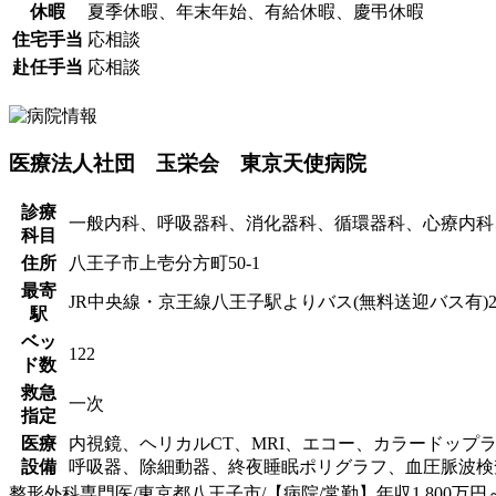
休暇
夏季休暇、年末年始、有給休暇、慶弔休暇
住宅手当
応相談
赴任手当
応相談
医療法人社団 玉栄会 東京天使病院
診療
一般内科、呼吸器科、消化器科、循環器科、心療内科
科目
住所
八王子市上壱分方町50-1
最寄
JR中央線・京王線八王子駅よりバス(無料送迎バス有)2
駅
ベッ
122
ド数
救急
一次
指定
医療
内視鏡、ヘリカルCT、MRI、エコー、カラードッ
設備
呼吸器、除細動器、終夜睡眠ポリグラフ、血圧脈波検
整形外科専門医/東京都八王子市/【病院/常勤】年収1,800万円