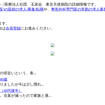
円～ | 医療法人社団 玉栄会 東京天使病院の詳細情報です。
医)の医師の求人/募集/転職
や、
整形外科専門医の常勤の求人募
ます。
合は
会員登録
にお進みください。
倍近いという、条...
40歳
ましたが今は少し慣れ...
（40代後半）
当直が減ったので家族と過...