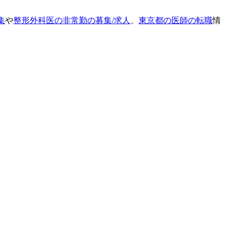
集
や
整形外科医の非常勤の募集/求人
、
東京都の医師の転職
情