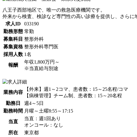
八王子西部地区で、唯一の救急医療機関です。
外来から検査、検診など専門性の高い診療を提供し、さらに
求人ID
033190
勤務形態
常勤
募集科目
整形外科
募集資格
整形外科専門医
採用人数
1名
年収1,800万円～
報酬
※当直給与別途
【外来】週1～2コマ、患者数：15～25名程/コマ
業務内容
【病棟管理】チーム制、患者数：15～20名程
勤務日
週4～5日
勤務時間
月曜～土曜8:55～17:15
当直：週1回あり
当直
オンコール：なし
所在
東京都