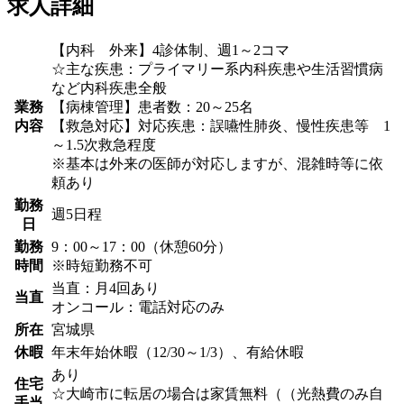
求人詳細
【内科 外来】4診体制、週1～2コマ
☆主な疾患：プライマリー系内科疾患や生活習慣病
など内科疾患全般
業務
【病棟管理】患者数：20～25名
内容
【救急対応】対応疾患：誤嚥性肺炎、慢性疾患等 1
～1.5次救急程度
※基本は外来の医師が対応しますが、混雑時等に依
頼あり
勤務
週5日程
日
勤務
9：00～17：00（休憩60分）
時間
※時短勤務不可
当直：月4回あり
当直
オンコール：電話対応のみ
所在
宮城県
休暇
年末年始休暇（12/30～1/3）、有給休暇
あり
住宅
☆大崎市に転居の場合は家賃無料（（光熱費のみ自
手当