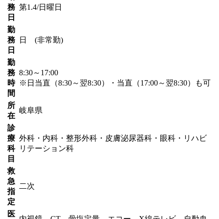
務
第1.4/日曜日
日
勤
務
日 (非常勤)
日
勤
務
8:30～17:00
時
※日当直（8:30～翌8:30）・当直（17:00～翌8:30）も可
間
所
岐阜県
在
診
療
外科・内科・整形外科・皮膚泌尿器科・眼科・リハビ
科
リテーション科
目
救
急
二次
指
定
医
内視鏡 CT 骨塩定量 エコー X線テレビ 自動血