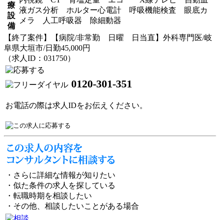
療
液ガス分析 ホルター心電計 呼吸機能検査 眼底カ
設
メラ 人工呼吸器 除細動器
備
【終了案件】【病院/非常勤 日曜 日当直】外科専門医/岐
阜県大垣市/日勤45,000円
（求人ID：031750）
0120-301-351
お電話の際は求人IDをお伝えください。
・さらに詳細な情報が知りたい
・似た条件の求人を探している
・転職時期を相談したい
・その他、相談したいことがある場合