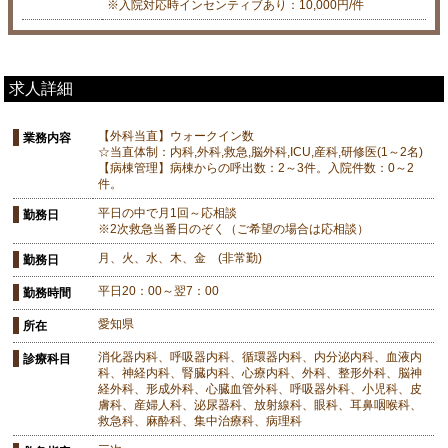
※入院対応時インセンティブあり：10,000円/件
求人詳細
【外科当直】ウォークイン数
業務内容
☆当直体制：内科,外科,救急,脳外科,ICU,産科,研修医(1～2名)
【病棟管理】病棟からの呼出数：2～3件。入院件数：0～2
件。
平日の中で月1回～応相談
勤務日
※2次救急当番日のぞく（ご希望の場合は応相談）
月、火、水、木、金 (非常勤)
勤務日
平日20：00～翌7：00
勤務時間
愛知県
所在
消化器内科、呼吸器内科、循環器内科、内分泌内科、血液内
診療科目
科、神経内科、腎臓内科、心療内科、外科、整形外科、脳神
経外科、形成外科、心臓血管外科、呼吸器外科、小児科、皮
膚科、産婦人科、泌尿器科、放射線科、眼科、耳鼻咽喉科、
救急科、麻酔科、集中治療科、病理科