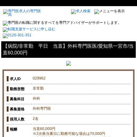
【病院/非常勤 平日 当直】外科専門医医/愛知県一宮市/当
直60,000円
029962
求人ID
非常勤
勤務形態
外科
募集科目
外科専門医
募集資格
2名
採用人数
当直60,000円
報酬
※2次救当番日に勤務可能な場合は70,000円