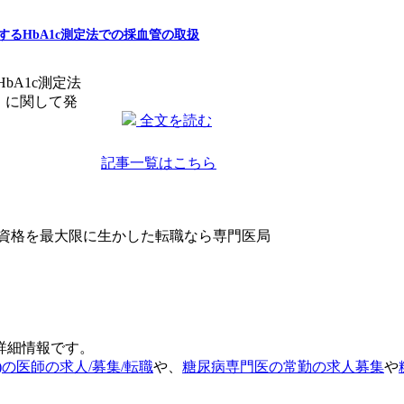
るHbA1c測定法での採血管の取扱
bA1c測定法
」に関して発
全文を読む
記事一覧はこちら
の詳細情報です。
)の医師の求人/募集/転職
や、
糖尿病専門医の常勤の求人募集
や