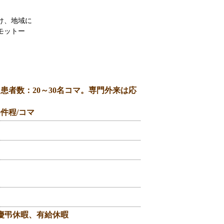
け、地域に
モットー
患者数：20～30名コマ。専門外来は応
件程/コマ
）
慶弔休暇、有給休暇