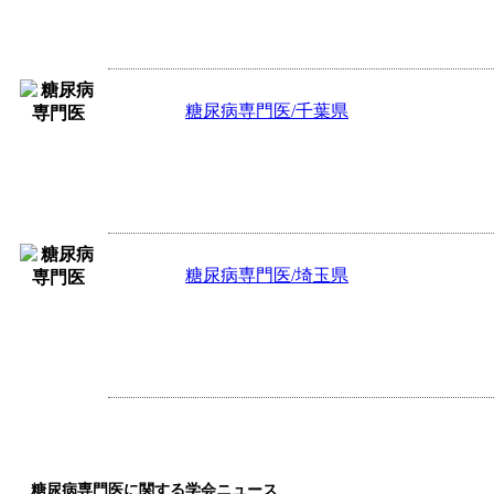
院以外）1,000円、【救急対応】
糖尿病専門医/千葉県
半日50,000円 ※交通費別途、時間外手
病内科または一般内科】患者数 25名～
補助者の配置があります。当院での勤..
糖尿病専門医/埼玉県
年収1,600万円～2,000万円、☆【
理を総合的に診療をお願いします 【糖
3..
糖尿病専門医に関する学会ニュース