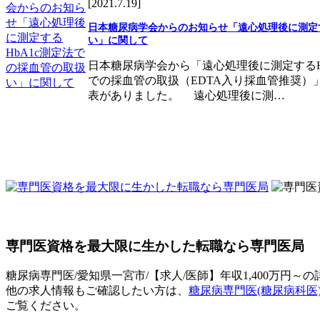
[2021.7.19]
日本糖尿病学会からのお知らせ「遠心処理後に測定す
い」に関して
日本糖尿病学会から「遠心処理後に測定するH
での採血管の取扱（EDTA入り採血管推奨）
表がありました。 遠心処理後に測…
専門医資格を最大限に生かした転職なら専門医局
糖尿病専門医/愛知県一宮市/【求人/医師】年収1,400万円～
他の求人情報もご確認したい方は、
糖尿病専門医(糖尿病科医
ご覧ください。