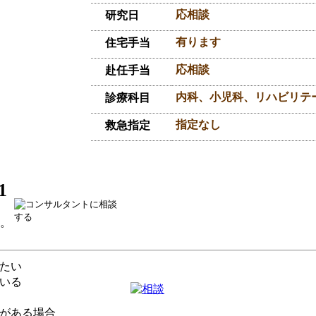
応相談
研究日
有ります
住宅手当
応相談
赴任手当
内科、小児科、リハビリテ
診療科目
指定なし
救急指定
1
い。
たい
いる
がある場合