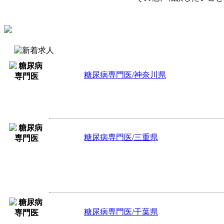
糖尿病専門医/神奈川県
半日45,000円 ※時間外手当あり2,50
3診制、発熱者診療あり
糖尿病専門医/三重県
年収1,750万円～1,900万円 ※当直手当
☆【糖尿病内科】病棟管理を中心にお
病棟および療養病床、患者数：30名～ ☆
糖尿病専門医/千葉県
日当直245,000円 ※インセンティブ別