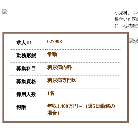
小児科、リ
根付いた医
に、地域医
027993
求人ID
常勤
勤務形態
糖尿病内科
募集科目
糖尿病専門医
募集資格
1名
採用人数
年収1,400万円～（週5日勤務の
報酬
場合）