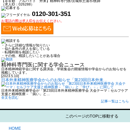
【非常勤 アルバイト 外来】精神科専門医/茨城県土浦市/医師
（求人ID：026288）
0120-301-351
お電話の際は求人IDをお伝えください。
・さらに詳細な情報が知りたい
・似た条件の求人を探している
・転職時期を相談したい
・その他、相談したいことがある場合
精神科専門医に関する学会ニュース
日本精神神経学会に関する講演会、学術集会の開催情報や学会からのお知らせを
掲載しています。
[2023.5.10]
日本外来精神医療学会からのお知らせ「第23回日本外来…
日本外来精神医療学会が「第23回日本外来精神医療学会 大会テーマ：セルフケア
支援と精神医療－「病い」と…
全文を読む
記事一覧はこちら
このページのTOPに移動する
HOME