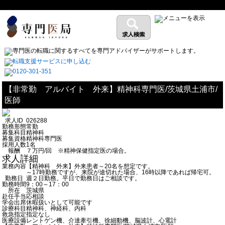
【非常勤 アルバイト 外来】精神科専門医/茨城県土浦市/
医師
求人ID
026288
勤務形態
常勤
募集科目
精神科
募集資格
精神科専門医
採用人数
1名
報酬
７万円/回 ※精神保健指定医の場合。
求人詳細
業務内容
【精神科 外来】外来患者～20名を想定です。
～17時勤務ですが、来院が途切れた場合、16時以降であれば帰宅可。
勤務日
週２日勤務。平日で勤務日はご相談です。
勤務時間
9：00～17：00
所在
茨城県
赴任手当
応相談
学会出席
休暇扱いとして可能です
診療科目
精神科、神経科、内科
救急指定
指定なし
医療設備
レントゲン機、介達牽引機、徐細動機、脳波計、心電計