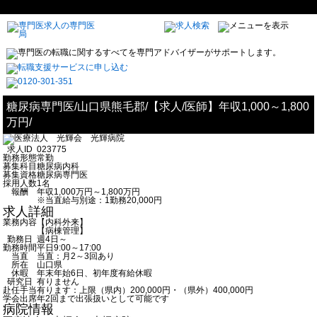
糖尿病専門医/山口県熊毛郡/【求人/医師】年収1,000～1,800
万円/
求人ID
023775
勤務形態
常勤
募集科目
糖尿病内科
募集資格
糖尿病専門医
採用人数
1名
報酬
年収1,000万円～1,800万円
※当直給与別途：1勤務20,000円
求人詳細
業務内容
【内科外来】
【病棟管理】
勤務日
週4日～
勤務時間
平日9:00～17:00
当直
当直：月2～3回あり
所在
山口県
休暇
年末年始6日、初年度有給休暇
研究日
有りません
赴任手当
有ります：上限（県内）200,000円・（県外）400,000円
学会出席
年2回まで出張扱いとして可能です
病院情報