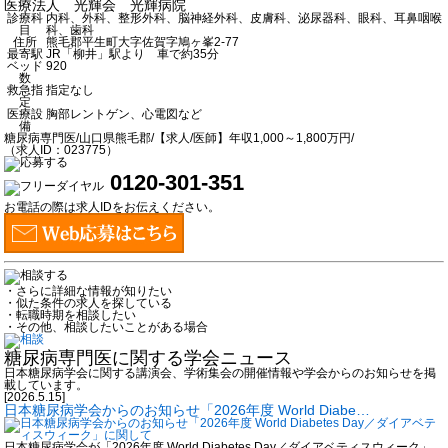
医療法人 光輝会 光輝病院
診療科
内科、外科、整形外科、脳神経外科、皮膚科、泌尿器科、眼科、耳鼻咽喉
目
科、歯科
住所
熊毛郡平生町大字佐賀字鳩ヶ峯2-77
最寄駅
JR「柳井」駅より 車で約35分
ベッド
920
数
救急指
指定なし
定
医療設
胸部レントゲン、心電図など
備
糖尿病専門医/山口県熊毛郡/【求人/医師】年収1,000～1,800万円/
（求人ID：023775）
0120-301-351
お電話の際は求人IDをお伝えください。
・さらに詳細な情報が知りたい
・似た条件の求人を探している
・転職時期を相談したい
・その他、相談したいことがある場合
糖尿病専門医に関する学会ニュース
日本糖尿病学会に関する講演会、学術集会の開催情報や学会からのお知らせを掲
載しています。
[2026.5.15]
日本糖尿病学会からのお知らせ「2026年度 World Diabe…
日本糖尿病学会が「2026年度 World Diabetes Day／ダイアベティスウィーク」