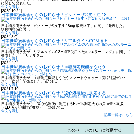
に関して発表した。 …
全文を読む
[2025.10.24]
日本糖尿病学会からのお知らせ「ビクトーザ®皮下注 18…
日本糖尿病学会が「ビクトーザ®皮下注 18mg 販売終了」に関して発表した。
糖尿病領域にお…
全文を読む
[2024.8.6]
日本糖尿病学会からのお知らせ「リアルタイムCGM適正…
日本糖尿病学会が「リアルタイムCGM適正使用のためのeラーニング」に関して
発表した。 リアルタ…
全文を読む
[2024.4.24]
日本糖尿病学会からのお知らせ「血糖測定機能をうたう…
日本糖尿病学会が「血糖測定機能をうたうスマートウォッチ（腕時計型デバイ
ス）」に関して発表した。 &nbs…
全文を読む
[2021.7.19]
日本糖尿病学会からのお知らせ「遠心処理後に測定する…
日本糖尿病学会から「遠心処理後に測定するHbA1c測定法での採血管の取扱
（EDTA入り採血管推奨）」に関して…
全文を読む
記事一覧はこちら
このページのTOPに移動する