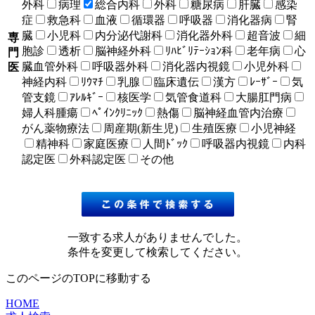
外科
病理
総合内科
外科
糖尿病
肝臓
感染
症
救急科
血液
循環器
呼吸器
消化器病
腎
臓
小児科
内分泌代謝科
消化器外科
超音波
細
専
胞診
透析
脳神経外科
ﾘﾊﾋﾞﾘﾃｰｼｮﾝ科
老年病
心
門
臓血管外科
呼吸器外科
消化器内視鏡
小児外科
医
神経内科
ﾘｳﾏﾁ
乳腺
臨床遺伝
漢方
ﾚｰｻﾞｰ
気
管支鏡
ｱﾚﾙｷﾞｰ
核医学
気管食道科
大腸肛門病
婦人科腫瘍
ﾍﾟｲﾝｸﾘﾆｯｸ
熱傷
脳神経血管内治療
がん薬物療法
周産期(新生児)
生殖医療
小児神経
精神科
家庭医療
人間ﾄﾞｯｸ
呼吸器内視鏡
内科
認定医
外科認定医
その他
一致する求人がありませんでした。
条件を変更して検索してください。
このページのTOPに移動する
HOME