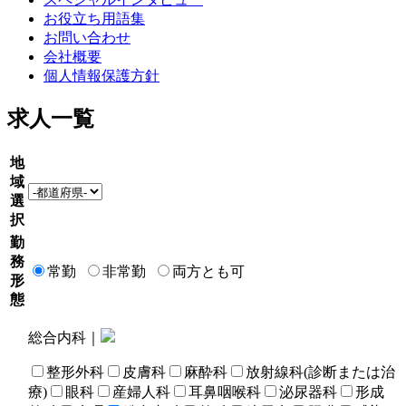
お役立ち用語集
お問い合わせ
会社概要
個人情報保護方針
求人一覧
地
域
選
択
勤
務
常勤
非常勤
両方とも可
形
態
総合内科｜
整形外科
皮膚科
麻酔科
放射線科(診断または治
療)
眼科
産婦人科
耳鼻咽喉科
泌尿器科
形成