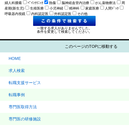
婦人科腫瘍
ﾍﾟｲﾝｸﾘﾆｯｸ
熱傷
脳神経血管内治療
がん薬物療法
周
産期(新生児)
生殖医療
小児神経
精神科
家庭医療
人間ﾄﾞｯｸ
呼吸器内視鏡
内科認定医
外科認定医
その他
一致する求人がありませんでした。
条件を変更して検索してください。
このページのTOPに移動する
HOME
求人検索
転職支援サービス
転職事例
専門医取得方法
専門医の研修施設