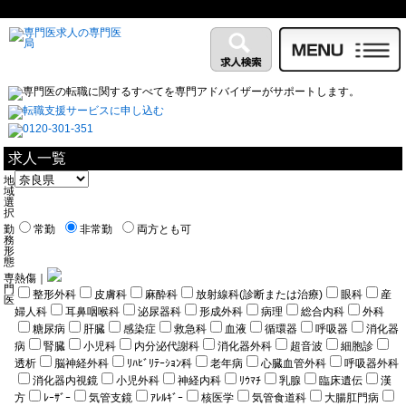
求人一覧
地
域
選
択
勤
常勤
非常勤
両方とも可
務
形
態
専
熱傷｜
門
整形外科
皮膚科
麻酔科
放射線科(診断または治療)
眼科
産
医
婦人科
耳鼻咽喉科
泌尿器科
形成外科
病理
総合内科
外科
糖尿病
肝臓
感染症
救急科
血液
循環器
呼吸器
消化器
病
腎臓
小児科
内分泌代謝科
消化器外科
超音波
細胞診
透析
脳神経外科
ﾘﾊﾋﾞﾘﾃｰｼｮﾝ科
老年病
心臓血管外科
呼吸器外科
消化器内視鏡
小児外科
神経内科
ﾘｳﾏﾁ
乳腺
臨床遺伝
漢
方
ﾚｰｻﾞｰ
気管支鏡
ｱﾚﾙｷﾞｰ
核医学
気管食道科
大腸肛門病