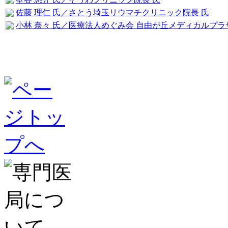
佐藤 理仁 氏／さとう埼玉リウマチクリニック院長 氏
小林 奈々 氏／医療法人めぐみ会 自由が丘メディカルプラ