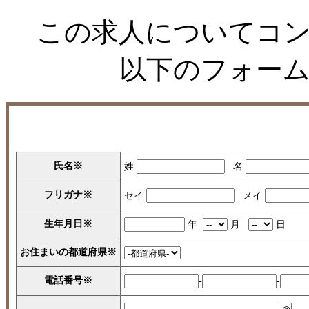
この求人についてコ
以下のフォー
氏名
※
姓
名
フリガナ
※
セイ
メイ
生年月日
※
年
月
日
お住まいの都道府県
※
電話番号
※
-
-