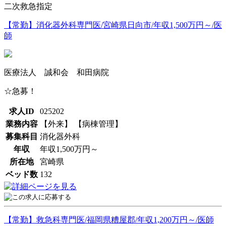
二次救急指定
【常勤】消化器外科専門医/宮崎県日向市/年収1,500万円～/医
師
医療法人 誠和会 和田病院
☆急募！
求人ID
025202
業務内容
【外来】 【病棟管理】
募集科目
消化器外科
年収
年収1,500万円～
所在地
宮崎県
ベッド数
132
【常勤】救急科専門医/福岡県糟屋郡/年収1,200万円～/医師