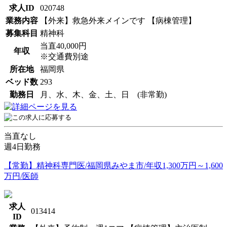
求人ID
020748
業務内容
【外来】救急外来メインです 【病棟管理】
募集科目
精神科
当直40,000円
年収
※交通費別途
所在地
福岡県
ベッド数
293
勤務日
月、水、木、金、土、日 (非常勤)
当直なし
週4日勤務
【常勤】精神科専門医/福岡県みやま市/年収1,300万円～1,600
万円/医師
求人
013414
ID