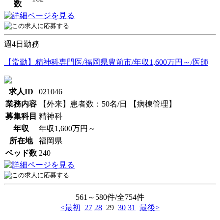
数
週4日勤務
【常勤】精神科専門医/福岡県豊前市/年収1,600万円～/医師
求人ID
021046
業務内容
【外来】患者数：50名/日 【病棟管理】
募集科目
精神科
年収
年収1,600万円～
所在地
福岡県
ベッド数
240
561～580件/全754件
<最初
27
28
29
30
31
最後>