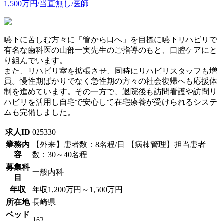
1,500万円/当直無し/医師
嚥下に苦しむ方々に「管から口へ」を目標に嚥下リハビリで
有名な歯科医の山部一実先生のご指導のもと、口腔ケアにと
り組んでいます。
また、リハビリ室を拡張させ、同時にリハビリスタッフも増
員。慢性期ばかりでなく急性期の方々の社会復帰へも応援体
制を進めています。その一方で、退院後も訪問看護や訪問リ
ハビリを活用し自宅で安心して在宅療養が受けられるシステ
ムも完備しました。
求人ID
025330
業務内
【外来】患者数：8名程/日 【病棟管理】担当患者
容
数：30～40名程
募集科
一般内科
目
年収
年収1,200万円～1,500万円
所在地
長崎県
ベッド
162