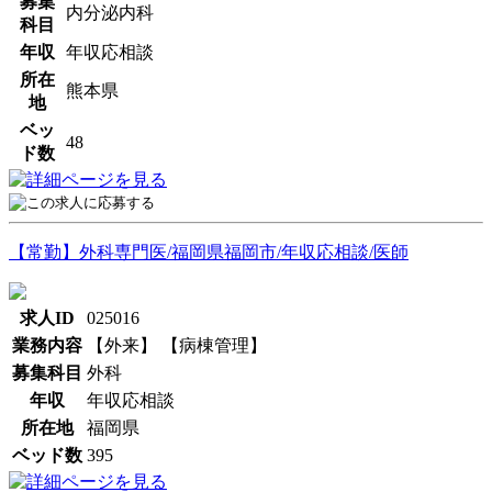
募集
内分泌内科
科目
年収
年収応相談
所在
熊本県
地
ベッ
48
ド数
【常勤】外科専門医/福岡県福岡市/年収応相談/医師
求人ID
025016
業務内容
【外来】 【病棟管理】
募集科目
外科
年収
年収応相談
所在地
福岡県
ベッド数
395