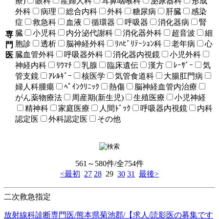
療)
眼科
産婦人科
耳鼻咽喉科
泌尿器科
形成
外科
病理
総合内科
外科
糖尿病
肝臓
感染
症
救急科
血液
循環器
呼吸器
消化器病
腎
臓
小児科
内分泌代謝科
消化器外科
超音波
細
専
胞診
透析
脳神経外科
ﾘﾊﾋﾞﾘﾃｰｼｮﾝ科
老年病
心
門
臓血管外科
呼吸器外科
消化器内視鏡
小児外科
医
神経内科
ﾘｳﾏﾁ
乳腺
臨床遺伝
漢方
ﾚｰｻﾞｰ
気
管支鏡
ｱﾚﾙｷﾞｰ
核医学
気管食道科
大腸肛門病
婦人科腫瘍
ﾍﾟｲﾝｸﾘﾆｯｸ
熱傷
脳神経血管内治療
がん薬物療法
周産期(新生児)
生殖医療
小児神経
精神科
家庭医療
人間ﾄﾞｯｸ
呼吸器内視鏡
内科
認定医
外科認定医
その他
561～580件/全754件
<最初
27
28
29
30
31
最後>
二次救急指定
放射線科診断専門医/熊本県菊池郡/【求人/読影医の募集です