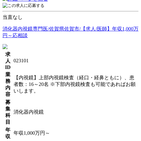
当直なし
消化器内視鏡専門医/佐賀県佐賀市/【求人/医師】年収1,000万
円～応相談
求
023101
人
ID
業
【内視鏡】上部内視鏡検査（経口・経鼻ともに）、患
務
者数：16～20名 ※下部内視鏡検査も可能であればお願
内
いします。
容
募
集
消化器内視鏡
科
目
年
年収1,000万円～
収