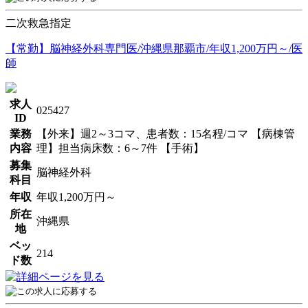
二次救急指定
【常勤】脳神経外科専門医/沖縄県那覇市/年収1,200万円～/医
師
求人
025427
ID
業務
【外来】週2～3コマ、患者数：15名程/コマ 【病棟管
内容
理】担当病床数：6～7件 【手術】
募集
脳神経外科
科目
年収
年収1,200万円～
所在
沖縄県
地
ベッ
214
ド数