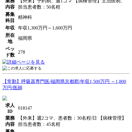
業務
【外来】予約制、週1コマ 【病棟管理】主治医制、
内容
担当患者数：50名程
募集
精神科
科目
年収
年収1,300万円～1,600万円
所在
福岡県
地
ベッ
278
ド数
【常勤】呼吸器専門医/福岡県京都郡/年収1,500万円 ～1,800
万円/医師
求人
018147
ID
業務
【外来】週2コマ、患者数：30名程/日 【病棟管理】
内容
担当患者数：45名程
募集