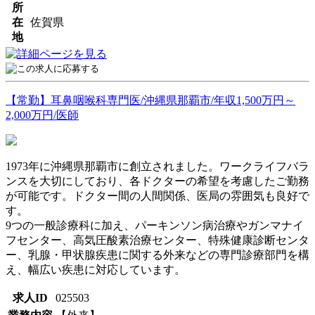
所
在
佐賀県
地
【常勤】耳鼻咽喉科専門医/沖縄県那覇市/年収1,500万円～
2,000万円/医師
1973年に沖縄県那覇市に創⽴されました。ワークライフバラ
ンスを大切にしており、各ドクターの希望を考慮したご勤務
が可能です。ドクター間の人間関係、医局の雰囲気も良好で
す。
9つの⼀般診療科に加え、パーキンソン病治療やガンマナイ
フセンター、⾼気圧酸素治療センター、特殊健康診断センタ
ー、乳腺・甲状腺疾患に関する外来などの専⾨診療部⾨を構
え、幅広い疾患に対応しています。
求人ID
025503