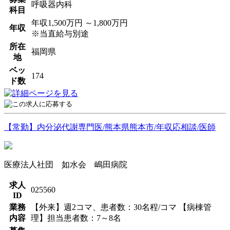
呼吸器内科
科目
年収1,500万円 ～1,800万円
年収
※当直給与別途
所在
福岡県
地
ベッ
174
ド数
【常勤】内分泌代謝専門医/熊本県熊本市/年収応相談/医師
医療法人社団 如水会 嶋田病院
求人
025560
ID
業務
【外来】週2コマ、患者数：30名程/コマ 【病棟管
内容
理】担当患者数：7～8名