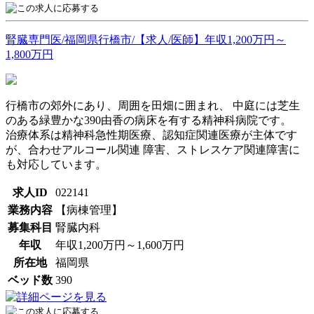
腎臓専門医/福岡県行橋市/【求人/医師】年収1,200万円～
1,800万円
行橋市の郊外にあり、周囲を田畑に囲まれ、 中庭には芝生
のある緑豊かな390由香の病床を有する精神科病院です。
治療体系は精神科急性期医療、認知症関連医療が主体です
が、合わせアルコール関連 障害、ストレスケア関連障害に
も対応しています。
求人ID
022141
業務内容
【病棟管理】
募集科目
腎臓内科
年収
年収1,200万円～1,600万円
所在地
福岡県
ベッド数
390