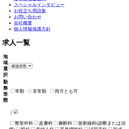
スペシャルインタビュー
お役立ち用語集
お問い合わせ
会社概要
個人情報保護方針
求人一覧
地
域
選
択
勤
務
常勤
非常勤
両方とも可
形
態
｜
整形外科
皮膚科
麻酔科
放射線科(診断または治