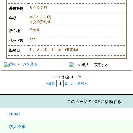
リウマチ科
募集科目
半日45,000円
年収
※交通費別途
千葉県
所在地
295
ベッド数
月、火、水、木、金 (非常勤)
勤務日
1～20件/全5139件
<最初
1
2
3
最後>
このページのTOPに移動する
HOME
求人検索