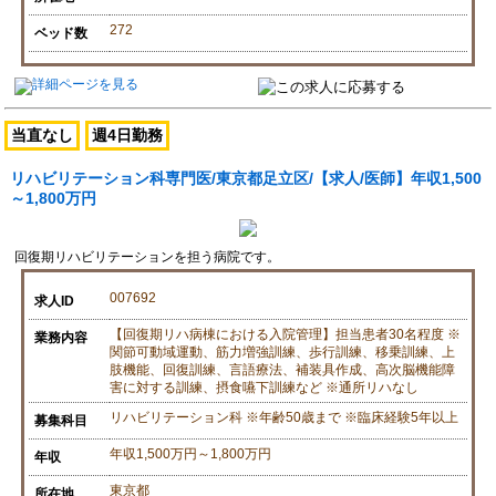
272
ベッド数
当直なし
週4日勤務
リハビリテーション科専門医/東京都足立区/【求人/医師】年収1,500
～1,800万円
回復期リハビリテーションを担う病院です。
007692
求人ID
【回復期リハ病棟における入院管理】担当患者30名程度 ※
業務内容
関節可動域運動、筋力増強訓練、歩行訓練、移乗訓練、上
肢機能、回復訓練、言語療法、補装具作成、高次脳機能障
害に対する訓練、摂食嚥下訓練など ※通所リハなし
リハビリテーション科 ※年齢50歳まで ※臨床経験5年以上
募集科目
年収1,500万円～1,800万円
年収
東京都
所在地