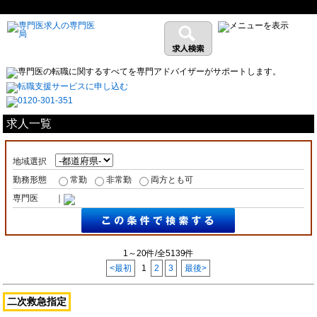
求人一覧
地域選択
勤務形態
常勤
非常勤
両方とも可
専門医
｜
1～20件/全5139件
<最初
1
2
3
最後>
二次救急指定