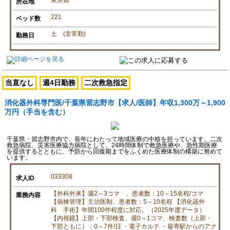
東京都
所在地
221
ベッド数
土 (非常勤)
勤務日
当直なし
週4日勤務
二次救急指定
消化器外科専門医/千葉県習志野市【求人/医師】年収1,300万～1,900
万円（手当を含む）
千葉県・習志野市内で、長年にわたって地域医療の中核を担っています。二次
救急病院、災害医療協力病院として、24時間体制で救急医療や、急性期医療
を提供するとともに、予防から回復期までをふくめた医療体制の構築に努めて
います。
033308
求人ID
【外科外来】週2～3コマ 、患者数：10～15名程/コマ
業務内容
【病棟管理】主治医制、患者数：5～10名程 【消化器外
科 手術】年間100件程度に対応。（2025年度データ）
【内視鏡】上部・下部検査、週0～1コマ、検査数（上部・
下部ともに）：0～7件/日 ・電子カルテ ・最寄駅からのアク