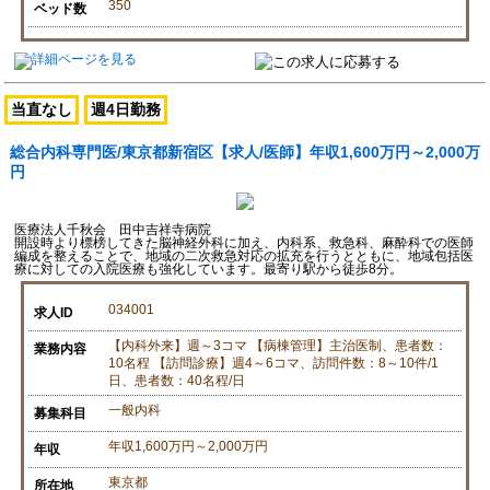
350
ベッド数
当直なし
週4日勤務
総合内科専門医/東京都新宿区【求人/医師】年収1,600万円～2,000万
円
医療法人千秋会 田中吉祥寺病院
開設時より標榜してきた脳神経外科に加え、内科系、救急科、麻酔科での医師
編成を整えることで、地域の二次救急対応の拡充を行うとともに、地域包括医
療に対しての入院医療も強化しています。最寄り駅から徒歩8分。
034001
求人ID
【内科外来】週～3コマ 【病棟管理】主治医制、患者数：
業務内容
10名程 【訪問診療】週4～6コマ、訪問件数：8～10件/1
日、患者数：40名程/日
一般内科
募集科目
年収1,600万円～2,000万円
年収
東京都
所在地