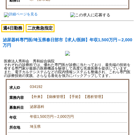
勤務日
週4日勤務
二次救急指定
泌尿器科専門医/埼玉県春日部市【求人/医師】年収1,500万円～2,000
万円
医療法人秀和会 秀和綜合病院
それぞれの診療科では、優れた専門医が診療に当たっており、最先端の技術を
有する専門家が最新の医療機器を駆使して高度な先進医療を提供しています。
また、電子カルテシステムなどの院内情報システムも整備され、これら専門医
の診療技術の実践、さらなる進化を強力にバックアップしてます。
034192
求人ID
【外来】 【病棟管理】 【手術】 【透析管理】
業務内容
泌尿器科
募集科目
年収1,500万円～2,000万円
年収
埼玉県
所在地