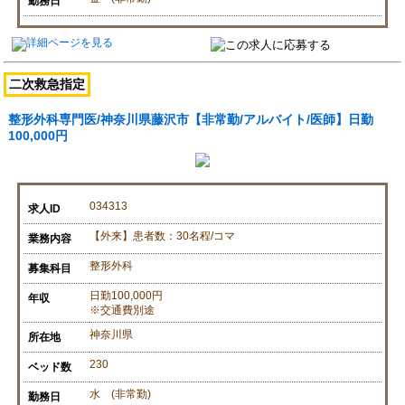
勤務日
二次救急指定
整形外科専門医/神奈川県藤沢市【非常勤/アルバイト/医師】日勤
100,000円
034313
求人ID
【外来】患者数：30名程/コマ
業務内容
整形外科
募集科目
日勤100,000円
年収
※交通費別途
神奈川県
所在地
230
ベッド数
水 (非常勤)
勤務日