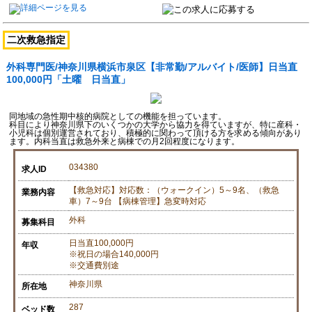
二次救急指定
外科専門医/神奈川県横浜市泉区【非常勤/アルバイト/医師】日当直
100,000円「土曜 日当直」
同地域の急性期中核的病院としての機能を担っています。
科目により神奈川県下のいくつかの大学から協力を得ていますが、特に産科・
小児科は個別運営されており、積極的に関わって頂ける方を求める傾向があり
ます。内科当直は救急外来と病棟での月2回程度になります。
034380
求人ID
【救急対応】対応数：（ウォークイン）5～9名、（救急
業務内容
車）7～9台 【病棟管理】急変時対応
外科
募集科目
日当直100,000円
年収
※祝日の場合140,000円
※交通費別途
神奈川県
所在地
287
ベッド数