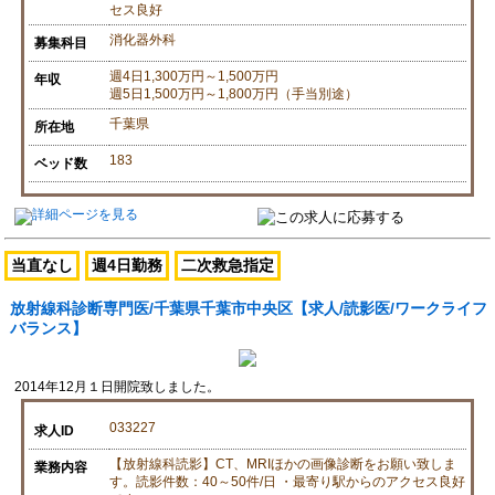
セス良好
消化器外科
募集科目
週4日1,300万円～1,500万円
年収
週5日1,500万円～1,800万円（手当別途）
千葉県
所在地
183
ベッド数
当直なし
週4日勤務
二次救急指定
放射線科診断専門医/千葉県千葉市中央区【求人/読影医/ワークライフ
バランス】
2014年12月１日開院致しました。
033227
求人ID
【放射線科読影】CT、MRIほかの画像診断をお願い致しま
業務内容
す。読影件数：40～50件/日 ・最寄り駅からのアクセス良好