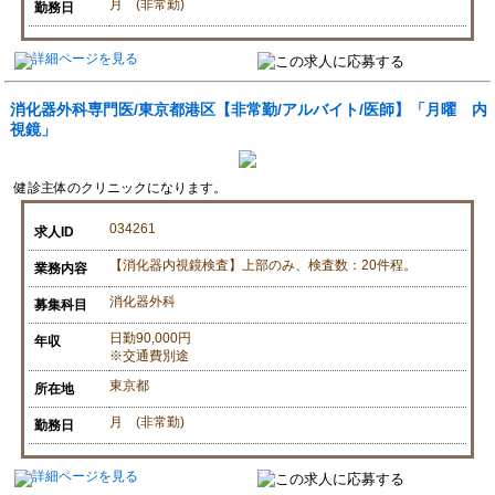
月 (非常勤)
勤務日
消化器外科専門医/東京都港区【非常勤/アルバイト/医師】「月曜 内
視鏡」
健診主体のクリニックになります。
034261
求人ID
【消化器内視鏡検査】上部のみ、検査数：20件程。
業務内容
消化器外科
募集科目
日勤90,000円
年収
※交通費別途
東京都
所在地
月 (非常勤)
勤務日