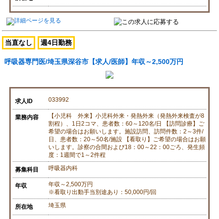
当直なし
週4日勤務
呼吸器専門医/埼玉県深谷市【求人/医師】年収～2,500万円
033992
求人ID
【小児科 外来】小児科外来・発熱外来（発熱外来検査が8
業務内容
割程）、1日2コマ、患者数：60～120名/日 【訪問診療】ご
希望の場合はお願いします。施設訪問、訪問件数：2～3件/
日、患者数：20～50名/施設 【看取り】ご希望の場合はお願
いします。診察の合間および18：00～22：00ごろ、発生頻
度：1週間で1～2件程
呼吸器内科
募集科目
年収～2,500万円
年収
※看取り出動手当別途あり：50,000円/回
埼玉県
所在地