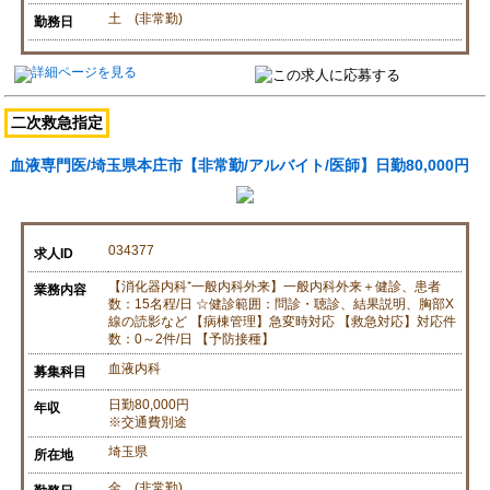
土 (非常勤)
勤務日
二次救急指定
血液専門医/埼玉県本庄市【非常勤/アルバイト/医師】日勤80,000円
034377
求人ID
【消化器内科⁺一般内科外来】一般内科外来＋健診、患者
業務内容
数：15名程/日 ☆健診範囲：問診・聴診、結果説明、胸部X
線の読影など 【病棟管理】急変時対応 【救急対応】対応件
数：0～2件/日 【予防接種】
血液内科
募集科目
日勤80,000円
年収
※交通費別途
埼玉県
所在地
金 (非常勤)