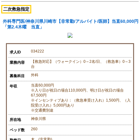
二次救急指定
外科専門医/神奈川県川崎市【非常勤/アルバイト/医師】当直60,000円
「第2.4木曜 当直」
034222
求人ID
【救急対応】（ウォークイン）0～2名/日、（救急車）0～3
業務内容
台
外科
募集科目
当直60,000円
年収
※入り日が祝日の場合110,000円、明け日が祝日の場合
67,500円
※インセンティブあり：（救急車受け入れ）1,500円、（入
院受け入れ）5,000円あり
※交通費別途
神奈川県
所在地
260
ベッド数
木 (非常勤)