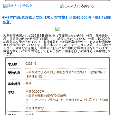
外科専門医/東京都足立区【求人/非常勤】当直60,000円「第2,4日曜
当直」
救急医療機関として365日24時間体制（夜間帯はない内科、外科、脳神経外
科、循環器内科の4科当直で対応）にて診療に当たっている。年間に10,000台
の救急車を受け入れており、脳神経外科では脳梗塞超急性ｔ－ＰＡ血栓溶解治
療も積極的に行っています。周辺地域にリハビリテーション病院、人口関節セ
ンター、老健などを備え、同区内において全方向的な医療提供をしています。
救急を断らい方針で運営をしており、脳外、整形をはじめ病棟もフル稼働して
います。
033349
求人ID
☆内視鏡による止血が可能な医師の方歓迎！ 【救急対応】
業務内容
【病棟管理】
外科
募集科目
当直60,000円
年収
※翌日が祝日の場合70,000円
※インセンティブ別途あり：患者様1名以上対応で＋15,000
円
※交通費含む