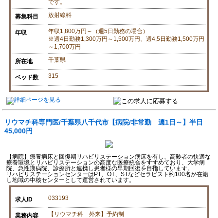
です。
放射線科
募集科目
年収1,800万円～（週5日勤務の場合）
年収
※週4日勤務1,300万円～1,500万円、週4,5日勤務1,500万円
～1,700万円
千葉県
所在地
315
ベッド数
リウマチ科専門医/千葉県八千代市【病院/非常勤 週1日～】半日
45,000円
【病院】療養病床と回復期リハビリステーション病床を有し、高齢者の快適な
療養環境とリハビリステーションの高度な医療統合をすすめており、大学病
院、急性期病院、診療所と連携し患者様の早期回復を目指しています。
リハビリステーションセンターはPT、OT、STなどセラピスト約100名が在籍
し地域の中核センターとして運営されています。
033193
求人ID
【リウマチ科 外来】予約制
業務内容