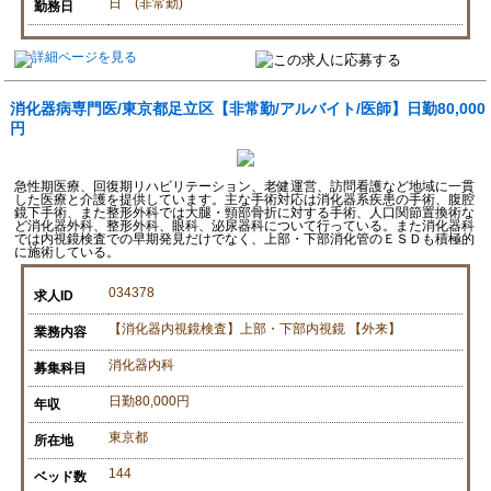
日 (非常勤)
勤務日
消化器病専門医/東京都足立区【非常勤/アルバイト/医師】日勤80,000
円
急性期医療、回復期リハビリテーション、老健運営、訪問看護など地域に一貫
した医療と介護を提供しています。主な手術対応は消化器系疾患の手術、腹腔
鏡下手術、また整形外科では大腿・頸部骨折に対する手術、人口関節置換術な
ど消化器外科、整形外科、眼科、泌尿器科について行っている。また消化器科
では内視鏡検査での早期発見だけでなく、上部・下部消化管のＥＳＤも積極的
に施術している。
034378
求人ID
【消化器内視鏡検査】上部・下部内視鏡 【外来】
業務内容
消化器内科
募集科目
日勤80,000円
年収
東京都
所在地
144
ベッド数