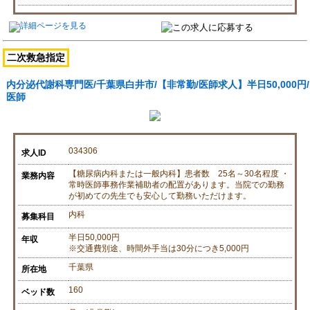
二次救急指定
内分泌代謝科専門医/千葉県白井市/【非常勤/医師求人】半日50,000円/
医師
034306
求人ID
【糖尿病内科または一般内科】患者数 25名～30名程度 ・
業務内容
常時医師事務作業補助者の配置があります。当院での勤務
が初めての先生でも安心して勤務いただけます。
内科
募集科目
半日50,000円
年収
※交通費別途、時間外手当は30分につき5,000円
千葉県
所在地
160
ベッド数