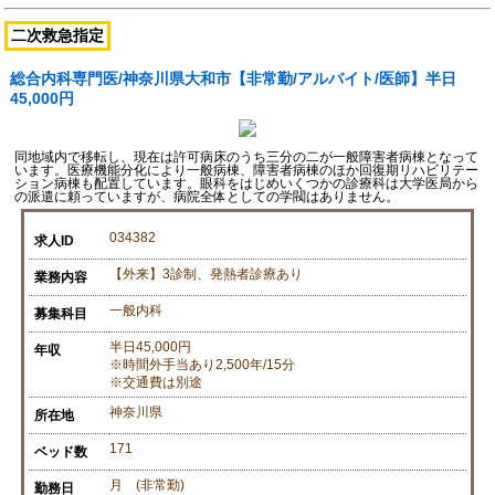
二次救急指定
総合内科専門医/神奈川県大和市【非常勤/アルバイト/医師】半日
45,000円
同地域内で移転し、現在は許可病床のうち三分の二が一般障害者病棟となって
います。医療機能分化により一般病棟、障害者病棟のほか回復期リハビリテー
ション病棟も配置しています。眼科をはじめいくつかの診療科は大学医局から
の派遣に頼っていますが、病院全体としての学閥はありません。
034382
求人ID
【外来】3診制、発熱者診療あり
業務内容
一般内科
募集科目
半日45,000円
年収
※時間外手当あり2,500年/15分
※交通費は別途
神奈川県
所在地
171
ベッド数
月 (非常勤)
勤務日