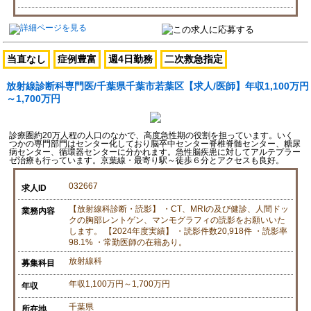
当直なし
症例豊富
週4日勤務
二次救急指定
放射線診断科専門医/千葉県千葉市若葉区【求人/医師】年収1,100万円
～1,700万円
診療圏約20万人程の人口のなかで、高度急性期の役割を担っています。いく
つかの専門部門はセンター化しており脳卒中センター脊椎脊髄センター、糖尿
病センター、循環器センターに分かれます。急性脳疾患に対してアルテプラー
ゼ治療も行っています。京葉線・最寄り駅～徒歩６分とアクセスも良好。
032667
求人ID
【放射線科診断・読影】 ・CT、MRIの及び健診、人間ドッ
業務内容
クの胸部レントゲン、マンモグラフィの読影をお願いいた
します。 【2024年度実績】 ・読影件数20,918件 ・読影率
98.1% ・常勤医師の在籍あり。
放射線科
募集科目
年収1,100万円～1,700万円
年収
千葉県
所在地