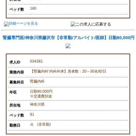
180
ベッド数
腎臓専門医/神奈川県藤沢市【非常勤/アルバイト/医師】日勤80,000円
034381
求人ID
【腎臓内科⁺内科外来】患者数：20～30名程/日
業務内容
腎臓内科
募集科目
日勤80,000円
年収
※交通費別途
神奈川県
所在地
91
ベッド数
火 (非常勤)
勤務日