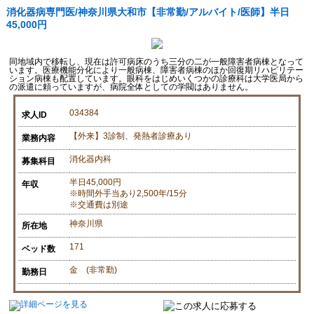
消化器病専門医/神奈川県大和市【非常勤/アルバイト/医師】半日
45,000円
同地域内で移転し、現在は許可病床のうち三分の二が一般障害者病棟となって
います。医療機能分化により一般病棟、障害者病棟のほか回復期リハビリテー
ション病棟も配置しています。眼科をはじめいくつかの診療科は大学医局から
の派遣に頼っていますが、病院全体としての学閥はありません。
034384
求人ID
【外来】3診制、発熱者診療あり
業務内容
消化器内科
募集科目
半日45,000円
年収
※時間外手当あり2,500年/15分
※交通費は別途
神奈川県
所在地
171
ベッド数
金 (非常勤)
勤務日