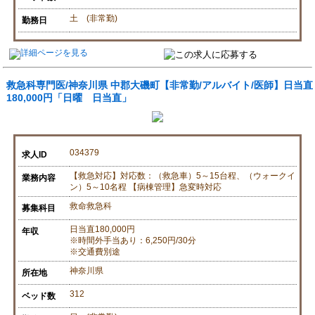
土 (非常勤)
勤務日
救急科専門医/神奈川県 中郡大磯町【非常勤/アルバイト/医師】日当直
180,000円「日曜 日当直」
034379
求人ID
【救急対応】対応数：（救急車）5～15台程、（ウォークイ
業務内容
ン）5～10名程 【病棟管理】急変時対応
救命救急科
募集科目
日当直180,000円
年収
※時間外手当あり：6,250円/30分
※交通費別途
神奈川県
所在地
312
ベッド数