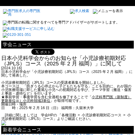
学会ニュース
日本小児科学会からのお知らせ「小児診療初期対応
（JPLS）コース（2025 年 2 月 福岡）」に関して
[2024.10.16]
日本小児科学会が「小児診療初期対応（JPLS）コース（2025 年 2 月 福岡）」に
関して発表した。
小児診療初期対応（JPLS）コースの受講者募集を開始しました。
本コースは、「防ぎうる心停止から子どもたちを守る」ことを目的に、わが国の
小児医療現場に即した重篤な小児への初期対応を学び、テーマ学習（搬送・傷害
と事故・虐待など）を行います。
★事前学習・事後学習を含む全過程を修了することで「
小児科専門医（新制度）
更新単位ⅲ）小児科領域3単位
」が取得可能です。
開催日時・場所
日 時：2025 年 2 月 16 日（日） 福岡県：久留米大学
詳細に関しましては 学会HPの
「各種活動 > 小児診療初期対応コース > 小
児診療初期対応（JPLS）コース」よりご確認ください。
新着学会ニュース