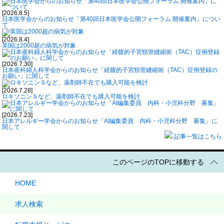
[2026.8.5]
日本医学会からのお知らせ「第40回日本医学会公開フォーラム 開催案内」につい
て
[2026.8.4]
英国は2000超の病気が対象
[2026.7.30]
日本産科婦人科学会からのお知らせ「経腹的子宮頸管縫縮術（TAC）症例登録の
お願い」に関して
[2026.7.28]
ロキソニンＳなど、薬剤師不在でも購入可能を検討
[2026.7.23]
日本アレルギー学会からのお知らせ「AI編集委員 内科・小児科分野 募集」に
関して
記事一覧はこちら
このページのTOPに移動する
HOME
求人検索